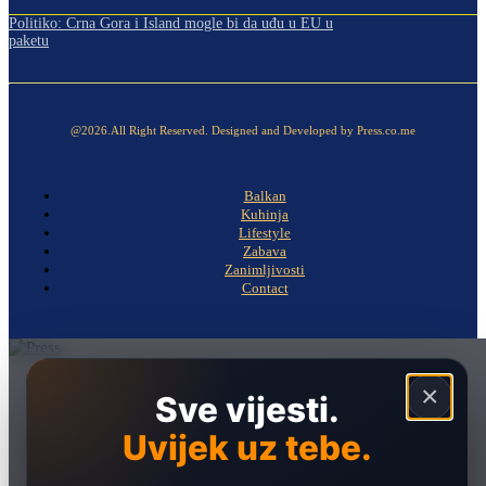
Politiko: Crna Gora i Island mogle bi da uđu u EU u
paketu
@2026.All Right Reserved. Designed and Developed by Press.co.me
Balkan
Kuhinja
Lifestyle
Zabava
Zanimljivosti
Contact
Naslovna
×
Sve vijesti.
Politika
Uvijek uz tebe.
Društvo
Hronika