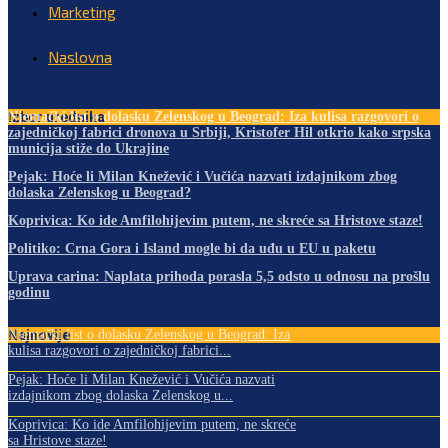
Marketing
Naslovna
Izbor urednika
Njemački list o dolasku Zelenskog u Beograd: Iza kulisa razgovori o
zajedničkoj fabrici dronova u Srbiji, Kristofer Hil otkrio kako srpska
municija stiže do Ukrajine
Pejak: Hoće li Milan Knežević i Vučića nazvati izdajnikom zbog
dolaska Zelenskog u Beograd?
Koprivica: Ko ide Amfilohijevim putem, ne skreće sa Hristove staze!
Politiko: Crna Gora i Island mogle bi da uđu u EU u paketu
Uprava carina: Naplata prihoda porasla 5,5 odsto u odnosu na prošlu
godinu
Najnovije
Njemački list o dolasku Zelenskog u Beograd: Iza
kulisa razgovori o zajedničkoj fabrici...
Pejak: Hoće li Milan Knežević i Vučića nazvati
izdajnikom zbog dolaska Zelenskog u...
Koprivica: Ko ide Amfilohijevim putem, ne skreće
sa Hristove staze!