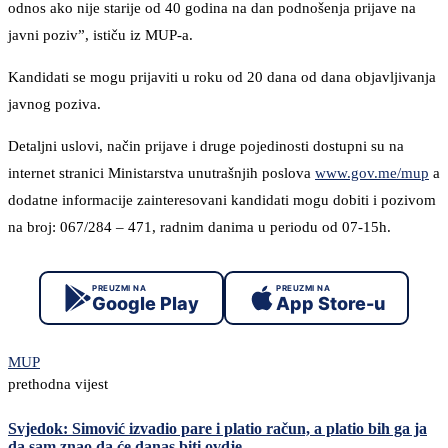
odnos ako nije starije od 40 godina na dan podnošenja prijave na
javni poziv”, ističu iz MUP-a.
Kandidati se mogu prijaviti u roku od 20 dana od dana objavljivanja
javnog poziva.
Detaljni uslovi, način prijave i druge pojedinosti dostupni su na
internet stranici Ministarstva unutrašnjih poslova
www.gov.me/mup
a
dodatne informacije zainteresovani kandidati mogu dobiti i pozivom
na broj: 067/284 – 471, radnim danima u periodu od 07-15h.
PREUZMI NA
PREUZMI NA
Google Play
App Store-u
MUP
prethodna vijest
Svjedok: Simović izvadio pare i platio račun, a platio bih ga ja
da sam znao da će danas biti ovdje