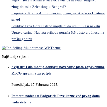
Pejak: Hoće li Milan Knežević i Vučića nazvati izdajnikom
zbog dolaska Zelenskog u Beograd?
Koprivica: Ko ide Amfilohijevim putem, ne skreće sa Hristove
staze!
Politiko: Crna Gora i Island mogle bi da uđu u EU u paketu
Uprava carina: Naplata prihoda porasla 5,5 odsto u odnosu na
prošlu godinu
Najčitanije vijesti:
“Vijesti” i dio medija odbijaju povećanje plata zaposlenima,
RTCG spremna za potpis
Ponedjeljak, 17 Februara 2025,
Pametni nadzor u Podgorici: Prve kazne već prvog dana
rada sistema