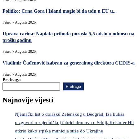
Politiko: Crna Gora i Island mogle bi da uđu u EU u...
Petak, 7 Augusta 2026,
Uprava carina: Naplata prihoda porasla 5,5 odsto u odnosu na
prošlu godinu
Petak, 7 Augusta 2026,
Vladimir Čađenović izabran za generalnog direktora CEDIS-a
Petak, 7 Augusta 2026,
Pretraga
Pretraga
Najnovije vijesti
Njemački list o dolasku Zelenskog u Beograd: Iza kulisa
razgovori o zajedničkoj fabrici dronova u Srbiji, Kristofer Hil
otkrio kako srpska municija stiže do Ukrajine