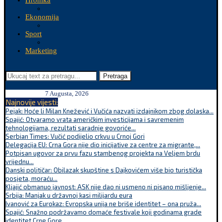
Hronika
Ekonomija
Sport
Marketing
Pretraga
7 Augusta, 2026
Najnovije vijesti:
Pejak: Hoće li Milan Knežević i Vučića nazvati izdajnikom zbog dolaska...
Spajić: Otvaramo vrata američkim investicijama i savremenim
tehnologijama, rezultati saradnje govoriće...
Serbian Times: Vučić podijelio crkvu u Crnoj Gori
Delegacija EU: Crna Gora nije dio inicijative za centre za migrante,...
Potpisan ugovor za prvu fazu stambenog projekta na Veljem brdu
vrijednu...
Danski političar: Obilazak skupštine s Dajkovićem više bio turistička
posjeta, moraću...
Kljajić obmanuo javnost: ASK nije dao ni usmeno ni pisano mišljenje...
Srbija: Manjak u državnoj kasi milijardu eura
Ivanović za Eurokaz: Evropska unija ne briše identitet – ona pruža...
Spajić: Snažno podržavamo domaće festivale koji godinama grade
identitet Crne Gore...