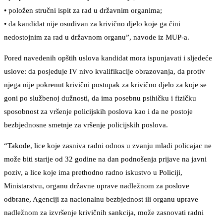
• položen stručni ispit za rad u državnim organima;
• da kandidat nije osuđivan za krivično djelo koje ga čini
nedostojnim za rad u državnom organu”, navode iz MUP-a.
Pored navedenih opštih uslova kandidat mora ispunjavati i sljedeće
uslove: da posjeduje IV nivo kvalifikacije obrazovanja, da protiv
njega nije pokrenut krivični postupak za krivično djelo za koje se
goni po službenoj dužnosti, da ima posebnu psihičku i fizičku
sposobnost za vršenje policijskih poslova kao i da ne postoje
bezbjednosne smetnje za vršenje policijskih poslova.
“Takođe, lice koje zasniva radni odnos u zvanju mlađi policajac ne
može biti starije od 32 godine na dan podnošenja prijave na javni
poziv, a lice koje ima prethodno radno iskustvo u Policiji,
Ministarstvu, organu državne uprave nadležnom za poslove
odbrane, Agenciji za nacionalnu bezbjednost ili organu uprave
nadležnom za izvršenje krivičnih sankcija, može zasnovati radni