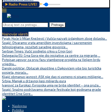
▶️ Radio Press LIVE!
🔊
Pretraga
Najnovije vijesti:
Pejak: Hoće li Milan Knežević i Vučića nazvati izdajnikom zbog dolaska...
Spajić: Otvaramo vrata američkim investicijama i savremenim
tehnologijama, rezultati saradnje govoriće...
Serbian Times: Vučić podijelio crkvu u Crnoj Gori
Delegacija EU: Crna Gora nije dio inicijative za centre za migrante,...
Potpisan ugovor za prvu fazu stambenog projekta na Veljem brdu
vrijednu...
Danski političar: Obilazak skupštine s Dajkovićem više bio turistička
posjeta, moraću...
Kljajić obmanuo javnost: ASK nije dao ni usmeno ni pisano mišljenje...
Srbija: Manjak u državnoj kasi milijardu eura
Ivanović za Eurokaz: Evropska unija ne briše identitet – ona pruža...
Spajić: Snažno podržavamo domaće festivale koji godinama grade
identitet Crne Gore...
Naslovna
Politika