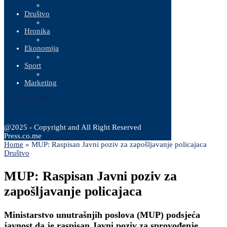
Društvo
Hronika
Ekonomija
Sport
Marketing
7 Augusta, 2026
@2025 - Copyright and All Right Reserved
Press.co.me
Home
»
MUP: Raspisan Javni poziv za zapošljavanje policajaca
Društvo
MUP: Raspisan Javni poziv za
zapošljavanje policajaca
Ministarstvo unutrašnjih poslova (MUP) podsjeća
javnost da je raspisan Javni poziv za sprovođenje