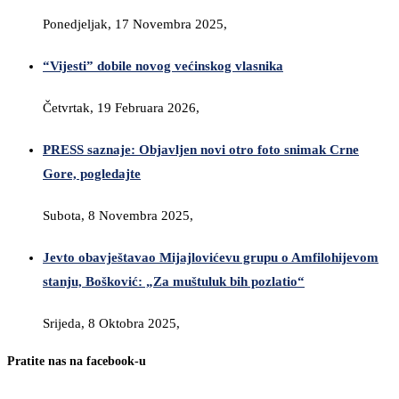
Ponedjeljak, 17 Novembra 2025,
“Vijesti” dobile novog većinskog vlasnika
Četvrtak, 19 Februara 2026,
PRESS saznaje: Objavljen novi otro foto snimak Crne
Gore, pogledajte
Subota, 8 Novembra 2025,
Jevto obavještavao Mijajlovićevu grupu o Amfilohijevom
stanju, Bošković: „Za muštuluk bih pozlatio“
Srijeda, 8 Oktobra 2025,
Pratite nas na facebook-u