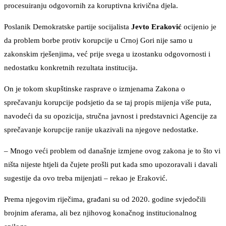
procesuiranju odgovornih za koruptivna krivična djela.
Poslanik Demokratske partije socijalista
Jevto Eraković
ocijenio je
da problem borbe protiv korupcije u Crnoj Gori nije samo u
zakonskim rješenjima, već prije svega u izostanku odgovornosti i
nedostatku konkretnih rezultata institucija.
On je tokom skupštinske rasprave o izmjenama Zakona o
sprečavanju korupcije podsjetio da se taj propis mijenja više puta,
navodeći da su opozicija, stručna javnost i predstavnici Agencije za
sprečavanje korupcije ranije ukazivali na njegove nedostatke.
– Mnogo veći problem od današnje izmjene ovog zakona je to što vi
ništa nijeste htjeli da čujete prošli put kada smo upozoravali i davali
sugestije da ovo treba mijenjati – rekao je Eraković.
Prema njegovim riječima, građani su od 2020. godine svjedočili
brojnim aferama, ali bez njihovog konačnog institucionalnog