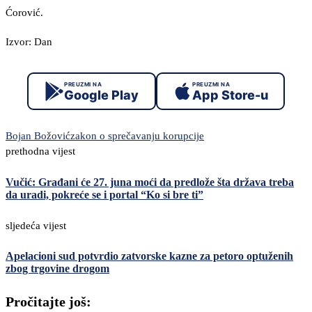
Ćorović.
Izvor: Dan
PREUZMI NA
PREUZMI NA
Google Play
App Store-u
Bojan Božović
zakon o sprečavanju korupcije
prethodna vijest
Vučić: Građani će 27. juna moći da predlože šta država treba
da uradi, pokreće se i portal “Ko si bre ti”
sljedeća vijest
Apelacioni sud potvrdio zatvorske kazne za petoro optuženih
zbog trgovine drogom
Pročitajte još: