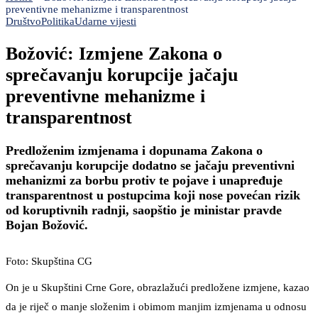
preventivne mehanizme i transparentnost
Društvo
Politika
Udarne vijesti
Božović: Izmjene Zakona o
sprečavanju korupcije jačaju
preventivne mehanizme i
transparentnost
Predloženim izmjenama i dopunama Zakona o
sprečavanju korupcije dodatno se jačaju preventivni
mehanizmi za borbu protiv te pojave i unapređuje
transparentnost u postupcima koji nose povećan rizik
od koruptivnih radnji, saopštio je ministar pravde
Bojan Božović.
Foto: Skupština CG
On je u Skupštini Crne Gore, obrazlažući predložene izmjene, kazao
da je riječ o manje složenim i obimom manjim izmjenama u odnosu