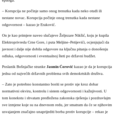
epiloga.
– Korupcija ne počinje samo onog trenutka kada neko otuđi ili
nestane novac. Korupcija počinje onog trenutka kada nestane
odgovornost – kazao je Eraković.
On je kao primjere naveo slučajeve Željezare Nikšić, koju je kupila
Elektroprivreda Crne Gore, i puta Meljine–Petijevići, ocjenjujući da
javnost i dalje nije dobila odgovore na ključna pitanja o donošenju
odluka, odgovornosti i eventualnoj šteti po državni budžet.
Poslanik Bošnjačke stranke
Jasmin Ćorović
kazao je da je korupcija
jedna od najvećih državnih problema svih demokrtskih društva.
– Zato je potrebno konstantno boriti se protiv nje kroz dobar
normativni okviru, kontrolu i sistem odgovornosti i kažnjivosti. U
tom konekstu i shvatam predložena zakonska rješenja i pozdravlajm
sve izmjene koje su na dnevnom redu, jer smatram da će se njihovim
usvajanjem značajno unaprijediti borba protiv korupcije – rekao je