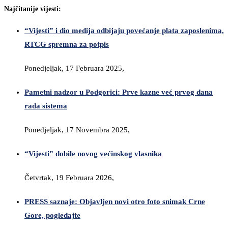
Najčitanije vijesti:
“Vijesti” i dio medija odbijaju povećanje plata zaposlenima,
RTCG spremna za potpis
Ponedjeljak, 17 Februara 2025,
Pametni nadzor u Podgorici: Prve kazne već prvog dana
rada sistema
Ponedjeljak, 17 Novembra 2025,
“Vijesti” dobile novog većinskog vlasnika
Četvrtak, 19 Februara 2026,
PRESS saznaje: Objavljen novi otro foto snimak Crne
Gore, pogledajte