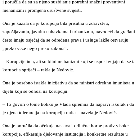
i poručila da su za njeno suzbijanje potrebni snažni preventivni
mehanizmi i promjena društvene svijesti.
Ona je kazala da je korupcija bila prisutna u zdravstvu,
zapošljavanju, javnim nabavkama i urbanizmu, navodeći da građani
često imaju osjećaj da se određena prava i usluge lakše ostvaruju
„preko veze nego preko zakona“.
– Korupcije ima, ali su bitni mehanizmi koji se uspostavljaju da se ta
korupcija spriječi – rekla je Nedović.
Ona je posebno istakla inicijativu da se ministri odreknu imuniteta u
dijelu koji se odnosi na korupciju.
– To govori o tome koliko je Vlada spremna da napravi iskorak i da
je njena tolerancija na korupciju nulta – navela je Nedović.
Ona je poručila da očekuje nastavak odlučne borbe protiv visoke
korupcije, efikasnije djelovanje institucija i konkretne rezultate u