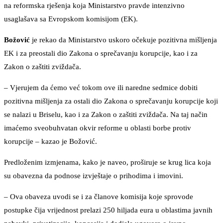
na reformska rješenja koja Ministarstvo pravde intenzivno
usaglašava sa Evropskom komisijom (EK).
Božović
je rekao da Ministarstvo uskoro očekuje pozitivna mišljenja
EK i za preostali dio Zakona o sprečavanju korupcije, kao i za
Zakon o zaštiti zviždača.
– Vjerujem da ćemo već tokom ove ili naredne sedmice dobiti
pozitivna mišljenja za ostali dio Zakona o sprečavanju korupcije koji
se nalazi u Briselu, kao i za Zakon o zaštiti zviždača. Na taj način
imaćemo sveobuhvatan okvir reforme u oblasti borbe protiv
korupcije – kazao je Božović.
Predloženim izmjenama, kako je naveo, proširuje se krug lica koja
su obavezna da podnose izvještaje o prihodima i imovini.
– Ova obaveza uvodi se i za članove komisija koje sprovode
postupke čija vrijednost prelazi 250 hiljada eura u oblastima javnih