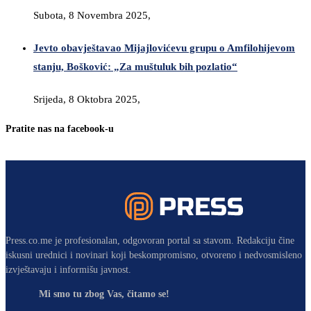
Subota, 8 Novembra 2025,
Jevto obavještavao Mijajlovićevu grupu o Amfilohijevom
stanju, Bošković: „Za muštuluk bih pozlatio“
Srijeda, 8 Oktobra 2025,
Pratite nas na facebook-u
Press.co.me je profesionalan, odgovoran portal sa stavom. Redakciju čine
iskusni urednici i novinari koji beskompromisno, otvoreno i nedvosmisleno
izvještavaju i informišu javnost.
Mi smo tu zbog Vas, čitamo se!