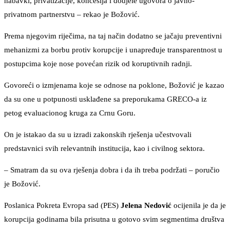
nabavki, privatizacije, koncesija i dodjele ugovora o javno-
privatnom partnerstvu – rekao je Božović.
Prema njegovim riječima, na taj način dodatno se jačaju preventivni
mehanizmi za borbu protiv korupcije i unapređuje transparentnost u
postupcima koje nose povećan rizik od koruptivnih radnji.
Govoreći o izmjenama koje se odnose na poklone, Božović je kazao
da su one u potpunosti usklađene sa preporukama GRECO-a iz
petog evaluacionog kruga za Crnu Goru.
On je istakao da su u izradi zakonskih rješenja učestvovali
predstavnici svih relevantnih institucija, kao i civilnog sektora.
– Smatram da su ova rješenja dobra i da ih treba podržati – poručio
je Božović.
Poslanica Pokreta Evropa sad (PES)
Jelena Nedović
ocijenila je da je
korupcija godinama bila prisutna u gotovo svim segmentima društva