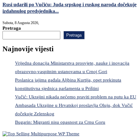
Rusi udarili po Vučiću: Juda srpskog i ruskog naroda dočekuje
izdahnulog predsjednika...
Subota, 8 Augusta 2026,
Pretraga
Pretraga
Najnovije vijesti
Vrijedna donacija Ministarstva prosvjete, nauke i inovacija
obrazovno-vaspitnim ustanovama u Crnoj Gori
Poslanica jajima gađala Aljbina Kurtija, opet prekinuta
konstitutivna sjednica parlamenta u Prištini
Vučić: Ukrajini nikada nećemo praviti problem na putu ka EU
Ambasada Ukrajine u Hrvatskoj proslavlja Oluju, dok Vučić
dočekuje Zelenskog
Bugarin: Migranti nisu opasnost za Crnu Goru