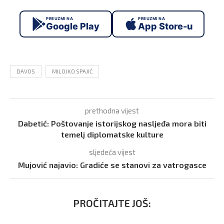
PREUZMI NA
PREUZMI NA
Google Play
App Store-u
DAVOS
MILOJKO SPAJIĆ
prethodna vijest
Dabetić: Poštovanje istorijskog nasljeđa mora biti
temelj diplomatske kulture
sljedeća vijest
Mujović najavio: Gradiće se stanovi za vatrogasce
PROČITAJTE JOŠ: