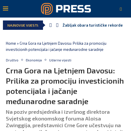
Žabljak obara turističke rekorde
NAJNOVIJE VIJESTI:
Home
»
Crna Gora na Ljetnjem Davosu: Prilika za promociju
investicionih potencijala i jačanje međunarodne saradnje
Društvo
Ekonomija
Udarne vijesti
Crna Gora na Ljetnjem Davosu:
Prilika za promociju investicionih
potencijala i jačanje
međunarodne saradnje
Na poziv predsjednika i izvršnog direktora
Svjetskog ekonomskog foruma Aloisa
Zwinggija, predstavnici Crne Gore učestvuju na