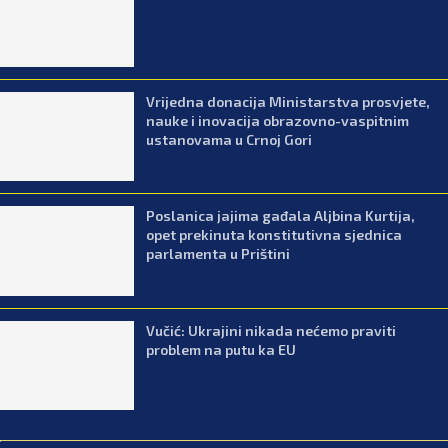
Vrijedna donacija Ministarstva prosvjete,
nauke i inovacija obrazovno-vaspitnim
ustanovama u Crnoj Gori
Poslanica jajima gađala Aljbina Kurtija,
opet prekinuta konstitutivna sjednica
parlamenta u Prištini
Vučić: Ukrajini nikada nećemo praviti
problem na putu ka EU