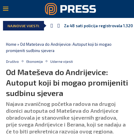
Za 48 sati policija registrovala 1.32
NAJNOVIJE VIJESTI:
Home
»
Od Mateševa do Andrijevice: Autoput koji bi mogao
promijeniti sudbinu sjevera
Društvo
Ekonomija
Udarne vijesti
Od Mateševa do Andrijevice:
Autoput koji bi mogao promijeniti
sudbinu sjevera
Najava zvaničnog početka radova na drugoj
dionici autoputa od Mateševa do Andrijevice
obradovala je stanovnike sjevernih gradova,
prije svega Andrijevice i Berana, koji se nadaju a
će to biti prekretnica razvoja ovog regiona.