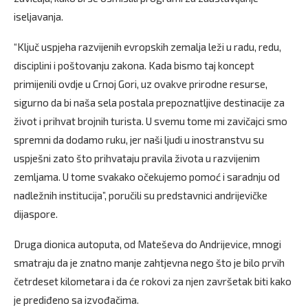
iseljavanja.
“Ključ uspjeha razvijenih evropskih zemalja leži u radu, redu,
disciplini i poštovanju zakona. Kada bismo taj koncept
primijenili ovdje u Crnoj Gori, uz ovakve prirodne resurse,
sigurno da bi naša sela postala prepoznatljive destinacije za
život i prihvat brojnih turista. U svemu tome mi zavičajci smo
spremni da dodamo ruku, jer naši ljudi u inostranstvu su
uspješni zato što prihvataju pravila života u razvijenim
zemljama. U tome svakako očekujemo pomoć i saradnju od
nadležnih institucija”, poručili su predstavnici andrijevičke
dijaspore.
Druga dionica autoputa, od Mateševa do Andrijevice, mnogi
smatraju da je znatno manje zahtjevna nego što je bilo prvih
četrdeset kilometara i da će rokovi za njen završetak biti kako
je prediđeno sa izvođačima.