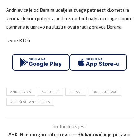
Andrijevica je od Berana udaljena svega petnaest kilometara
veoma dobrim putem, a petlja za autput na kraju druge dionice
planirana je upravo na ulazu u ovaj grad iz pravca Berana.
Izvor: RTCG
PREUZMI NA
PREUZMI NA
Google Play
App Store-u
ANDRIJEVICA
AUTO-PUT
BERANE
ĐOLE LUTOVAC
MATEŠEVO-ANDRIJEVICA
prethodna vijest
ASK: Nije mogao biti previd — Đukanović nije prijavio