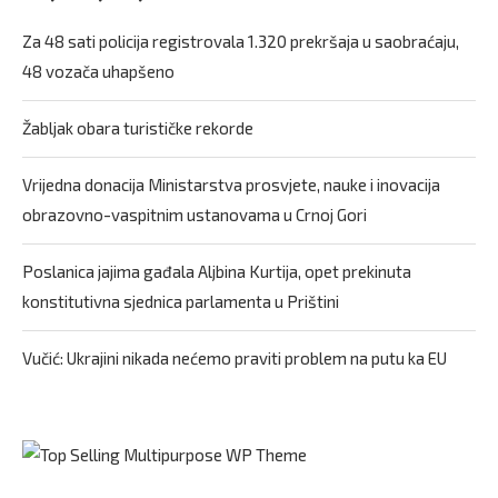
Za 48 sati policija registrovala 1.320 prekršaja u saobraćaju,
48 vozača uhapšeno
Žabljak obara turističke rekorde
Vrijedna donacija Ministarstva prosvjete, nauke i inovacija
obrazovno-vaspitnim ustanovama u Crnoj Gori
Poslanica jajima gađala Aljbina Kurtija, opet prekinuta
konstitutivna sjednica parlamenta u Prištini
Vučić: Ukrajini nikada nećemo praviti problem na putu ka EU