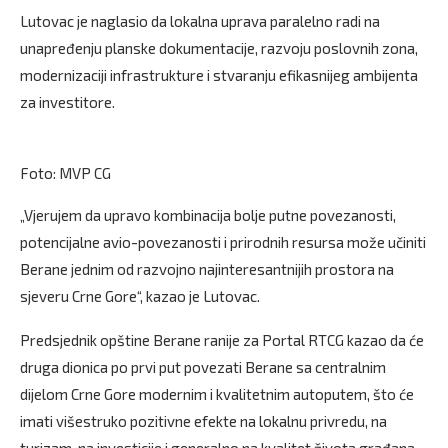
Lutovac je naglasio da lokalna uprava paralelno radi na
unapređenju planske dokumentacije, razvoju poslovnih zona,
modernizaciji infrastrukture i stvaranju efikasnijeg ambijenta
za investitore.
Foto: MVP CG
„Vjerujem da upravo kombinacija bolje putne povezanosti,
potencijalne avio-povezanosti i prirodnih resursa može učiniti
Berane jednim od razvojno najinteresantnijih prostora na
sjeveru Crne Gore“, kazao je Lutovac.
Predsjednik opštine Berane ranije za Portal RTCG kazao da će
druga dionica po prvi put povezati Berane sa centralnim
dijelom Crne Gore modernim i kvalitetnim autoputem, što će
imati višestruko pozitivne efekte na lokalnu privredu, na
turizam, na investicije i generalno na kvalitet života građana