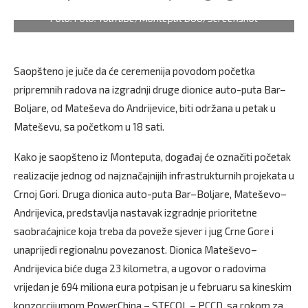
Foto: Foto: YouTube/Monteput DOO/Screenshot
Saopšteno je juče da će ceremenija povodom početka
pripremnih radova na izgradnji druge dionice auto-puta Bar–
Boljare, od Mateševa do Andrijevice, biti održana u petak u
Mateševu, sa početkom u 18 sati.
Kako je saopšteno iz Monteputa, događaj će označiti početak
realizacije jednog od najznačajnijih infrastrukturnih projekata u
Crnoj Gori. Druga dionica auto-puta Bar–Boljare, Mateševo–
Andrijevica, predstavlja nastavak izgradnje prioritetne
saobraćajnice koja treba da poveže sjever i jug Crne Gore i
unaprijedi regionalnu povezanost. Dionica Mateševo–
Andrijevica biće duga 23 kilometra, a ugovor o radovima
vrijedan je 694 miliona eura potpisan je u februaru sa kineskim
konzorcijumom PowerChina – STECOL – PCCD, sa rokom za