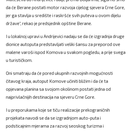
da će Berane postati motor razvoja cijelog sjevera Crne Gore,
jer ga stavlja u središte i raskršće svih puteva u ovom dijelu
države“, rekao je predsjednik opštine Berane.
I u lokalnoj upravi u Andrijevici nadaju se da će izgradnja druge
dionice autoputa predstavljati veliki šansu za preporod ove
malene varoši ispod Komova u svakom pogledu, a prije svega
u turističkom.
Oni smatraju da će pored ukupnih razvojnih mogućnosti
čitavog kraja, autoput Komove učiniti bližim i da će ta
opjevana planina sa svojom okolinom postati jedna od
najprivlačnijih destinacija na sjeveru Crne Gore.
I u preporukama koje se tiču realizacije prekograničnih
projekata navodi se da se izgradnjom auto-puta i
podsticajnim mjerama za razvoj seoskog turizma i