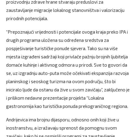
proizvodnju zdrave hrane stvaraju preduslovi za
zaustavljanje migracije lokalnog stanovništva i valorizaciju
prirodnih potencijala.
“Prepoznajući vrijednosti i potencijale ovoga kraja preko IPA i
drugih programa uložena su određena sredstva za
pospješivanje turističke ponude sjevera. Tako su na više
mjesta izgrađeni sadržaji koji privlače pažnju brojnih ljubitelja
domaće kuhinje i aktivnog odmora u prirodi. Sve to govori da
se, uz izgradnju auto-puta može očekivati ekspanzija razvoja
planinskog i seoskog turizma na ovom području, što bi
iniciralo ljude da ostanu da žive u svom zavičaju”, zaključeno je
i prilikom nedavne prezentacije projekta “Lokalna
gastronomija kao turistička ponuda prekograničnog regiona.
Andrijevica ima brojnu dijasporu, odnosno onih koji žive u
inostranstvu, a izražavaju sprenost da pomognu svom
zavičaju, kako bi se osmislili programi za zaustavljanje