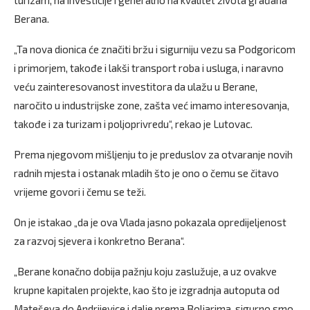
Berana.
„Ta nova dionica će značiti bržu i sigurniju vezu sa Podgoricom
i primorjem, takođe i lakši transport roba i usluga, i naravno
veću zainteresovanost investitora da ulažu u Berane,
naročito u industrijske zone, zašta već imamo interesovanja,
takođe i za turizam i poljoprivredu“, rekao je Lutovac.
Prema njegovom mišljenju to je preduslov za otvaranje novih
radnih mjesta i ostanak mladih što je ono o čemu se čitavo
vrijeme govori i čemu se teži.
On je istakao „da je ova Vlada jasno pokazala opredijeljenost
za razvoj sjevera i konkretno Berana“.
„Berane konačno dobija pažnju koju zaslužuje, a uz ovakve
krupne kapitalen projekte, kao što je izgradnja autoputa od
Mateševa do Andrijevice i dalje prema Boljarima, sigurno smo