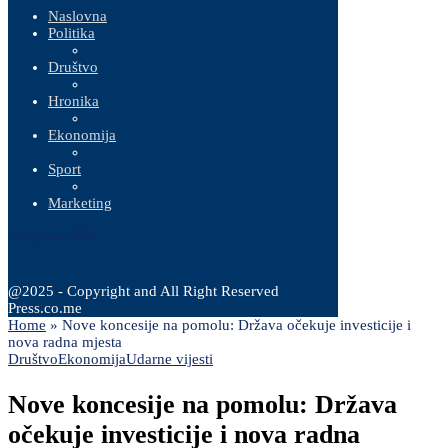
Naslovna
Politika
Društvo
Hronika
Ekonomija
Sport
Marketing
6 Augusta, 2026
@2025 - Copyright and All Right Reserved
Press.co.me
Home
»
Nove koncesije na pomolu: Država očekuje investicije i
nova radna mjesta
Društvo
Ekonomija
Udarne vijesti
Nove koncesije na pomolu: Država
očekuje investicije i nova radna