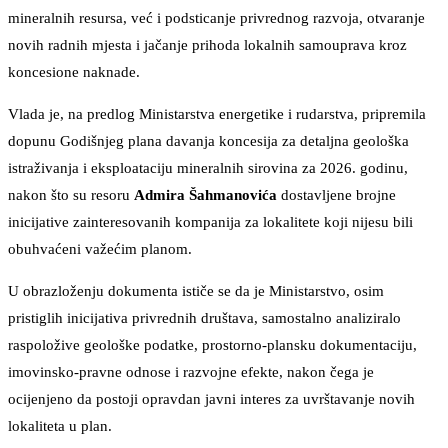
mineralnih resursa, već i podsticanje privrednog razvoja, otvaranje
novih radnih mjesta i jačanje prihoda lokalnih samouprava kroz
koncesione naknade.
Vlada je, na predlog Ministarstva energetike i rudarstva, pripremila
dopunu Godišnjeg plana davanja koncesija za detaljna geološka
istraživanja i eksploataciju mineralnih sirovina za 2026. godinu,
nakon što su resoru
Admira Šahmanovića
dostavljene brojne
inicijative zainteresovanih kompanija za lokalitete koji nijesu bili
obuhvaćeni važećim planom.
U obrazloženju dokumenta ističe se da je Ministarstvo, osim
pristiglih inicijativa privrednih društava, samostalno analiziralo
raspoložive geološke podatke, prostorno-plansku dokumentaciju,
imovinsko-pravne odnose i razvojne efekte, nakon čega je
ocijenjeno da postoji opravdan javni interes za uvrštavanje novih
lokaliteta u plan.