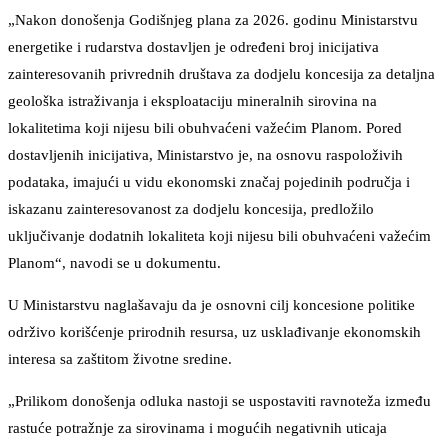
„Nakon donošenja Godišnjeg plana za 2026. godinu Ministarstvu
energetike i rudarstva dostavljen je određeni broj inicijativa
zainteresovanih privrednih društava za dodjelu koncesija za detaljna
geološka istraživanja i eksploataciju mineralnih sirovina na
lokalitetima koji nijesu bili obuhvaćeni važećim Planom. Pored
dostavljenih inicijativa, Ministarstvo je, na osnovu raspoloživih
podataka, imajući u vidu ekonomski značaj pojedinih područja i
iskazanu zainteresovanost za dodjelu koncesija, predložilo
uključivanje dodatnih lokaliteta koji nijesu bili obuhvaćeni važećim
Planom“, navodi se u dokumentu.
U Ministarstvu naglašavaju da je osnovni cilj koncesione politike
održivo korišćenje prirodnih resursa, uz usklađivanje ekonomskih
interesa sa zaštitom životne sredine.
„Prilikom donošenja odluka nastoji se uspostaviti ravnoteža između
rastuće potražnje za sirovinama i mogućih negativnih uticaja