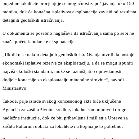
pojedine lokalitete procjenjuje se mogućnost zapošljavanja oko 150
radnika, dok će konačna isplativost eksploatacije zavisiti od rezultata
detaljnih geoloških istraživanja.
U dokumentu se posebno naglašava da istraživanja sama po sebi ne
znače početak rudarske eksploatacije.
„Ukoliko se nakon detaljnih geoloških istraživanja utvrdi da postoje
ekonomski isplative rezerve za eksploataciju, a da se mogu ispuniti
najviši ekološki standardi, može se razmišljati o opravdanosti
dodjele koncesije za eksploataciju mineralne sirovine“, navodi
Ministarstvo.
Takođe, prije izrade svakog koncesionog akta biće uključene
Agencija za zaštitu životne sredine, lokalne samouprave i druge
nadležne institucije, dok će biti pribavljena i mišljenja Uprave za
zaštitu kulturnih dobara za lokalitete na kojima je to potrebno.