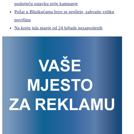
podnijeću ostavku prije kampanje
Požar u Blizikućama brzo se proširio, zahvatio veliku
površinu
Na kraju jula manje od 24 hiljade nezaposlenih