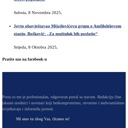
Subota, 8 Novembra 2025,
Jevto obavještavao Mijajlovićevu grupu o Amfilohijevom
stanju, Bošković: „Za muštuluk bih pozlatio“
Srijeda, 8 Oktobra 2025,
Pratite nas na facebook-u
Press.co.me je profesionalan, odgovoran portal sa stavom. Redakciju čine
iskusni urednici i novinari koji beskompromisno, otvoreno i nedvosmisleno
izvještavaju i informišu javnost.
Mi smo tu zbog Vas, čitamo se!