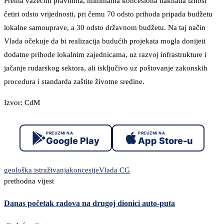
Prema važećim pravilima, minimalna koncesiona naknada iznosi
četiri odsto vrijednosti, pri čemu 70 odsto prihoda pripada budžetu
lokalne samouprave, a 30 odsto državnom budžetu. Na taj način
Vlada očekuje da bi realizacija budućih projekata mogla donijeti
dodatne prihode lokalnim zajednicama, uz razvoj infrastrukture i
jačanje rudarskog sektora, ali isključivo uz poštovanje zakonskih
procedura i standarda zaštite životne sredine.
Izvor: CdM
PREUZMI NA
PREUZMI NA
Google Play
App Store-u
geološka istraživanja
koncesije
Vlada CG
prethodna vijest
Danas početak radova na drugoj dionici auto-puta