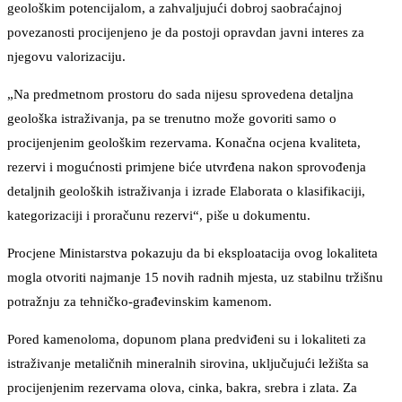
geološkim potencijalom, a zahvaljujući dobroj saobraćajnoj
povezanosti procijenjeno je da postoji opravdan javni interes za
njegovu valorizaciju.
„Na predmetnom prostoru do sada nijesu sprovedena detaljna
geološka istraživanja, pa se trenutno može govoriti samo o
procijenjenim geološkim rezervama. Konačna ocjena kvaliteta,
rezervi i mogućnosti primjene biće utvrđena nakon sprovođenja
detaljnih geoloških istraživanja i izrade Elaborata o klasifikaciji,
kategorizaciji i proračunu rezervi“, piše u dokumentu.
Procjene Ministarstva pokazuju da bi eksploatacija ovog lokaliteta
mogla otvoriti najmanje 15 novih radnih mjesta, uz stabilnu tržišnu
potražnju za tehničko-građevinskim kamenom.
Pored kamenoloma, dopunom plana predviđeni su i lokaliteti za
istraživanje metaličnih mineralnih sirovina, uključujući ležišta sa
procijenjenim rezervama olova, cinka, bakra, srebra i zlata. Za