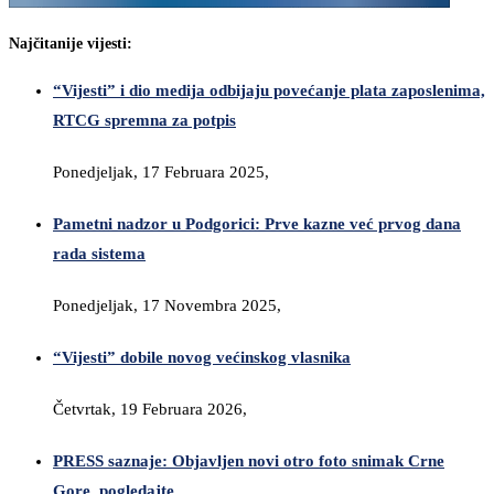
Najčitanije vijesti:
“Vijesti” i dio medija odbijaju povećanje plata zaposlenima,
RTCG spremna za potpis
Ponedjeljak, 17 Februara 2025,
Pametni nadzor u Podgorici: Prve kazne već prvog dana
rada sistema
Ponedjeljak, 17 Novembra 2025,
“Vijesti” dobile novog većinskog vlasnika
Četvrtak, 19 Februara 2026,
PRESS saznaje: Objavljen novi otro foto snimak Crne
Gore, pogledajte