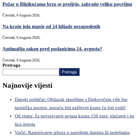
Požar u Blizikućama brzo se proširio, zahvatio veliku površinu
Četvrtak, 6 Augusta 2026,
Na kraju jula manje od 24 hiljade nezaposlenih
Četvrtak, 6 Augusta 2026,
Antimafija zakon pred poslanicima 24. avgusta?
Četvrtak, 6 Augusta 2026,
Pretraga
Pretraga
Najnovije vijesti
Danski političar: Obilazak skupštine s Dajkovićem više bio
turistička posjeta, moraću biti pažljiviji kome ću biti vodič
Od sjutra: Za nevezivanje pojasa kazna 150 eura, plaćanje i na
licu mjesta
Vučić: Raspisivanje izbora u narednim danima ili nedeljama,