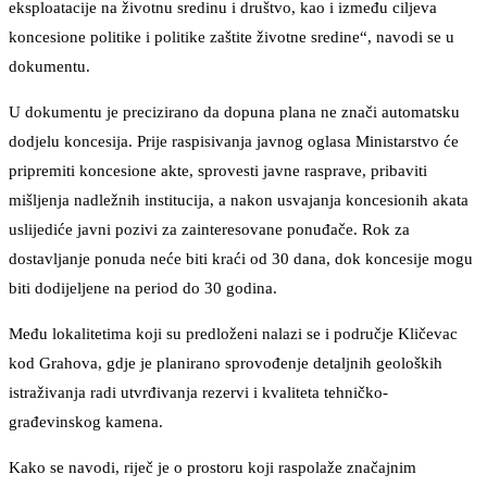
eksploatacije na životnu sredinu i društvo, kao i između ciljeva
koncesione politike i politike zaštite životne sredine“, navodi se u
dokumentu.
U dokumentu je precizirano da dopuna plana ne znači automatsku
dodjelu koncesija. Prije raspisivanja javnog oglasa Ministarstvo će
pripremiti koncesione akte, sprovesti javne rasprave, pribaviti
mišljenja nadležnih institucija, a nakon usvajanja koncesionih akata
uslijediće javni pozivi za zainteresovane ponuđače. Rok za
dostavljanje ponuda neće biti kraći od 30 dana, dok koncesije mogu
biti dodijeljene na period do 30 godina.
Među lokalitetima koji su predloženi nalazi se i područje Kličevac
kod Grahova, gdje je planirano sprovođenje detaljnih geoloških
istraživanja radi utvrđivanja rezervi i kvaliteta tehničko-
građevinskog kamena.
Kako se navodi, riječ je o prostoru koji raspolaže značajnim