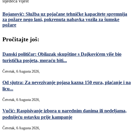
sljedeća vijest
Bojanović: Služba uz pojačane tehničke kapacitete spremnija
za požare nego lani, pokrenuta nabavka vozila za šumske
požare
Pročitajte još:
Danski političar: Obilazak skupštine s Dajkovićem više bio
turistička posjeta, moraću biti...
Četvrtak, 6 Augusta 2026,
Od sjutra: Za nevezivanje pojasa kazna 150 eura, plaćanje i na
licu...
Četvrtak, 6 Augusta 2026,
Vučić: Raspisivanje izbora u narednim danima ili nedeljama,
podnijeću ostavku prije kampanje
Četvrtak, 6 Augusta 2026,