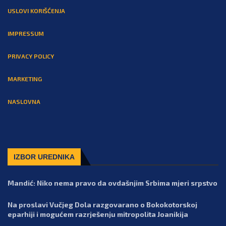
USLOVI KORIŠĆENJA
IMPRESSUM
PRIVACY POLICY
MARKETING
NASLOVNA
IZBOR UREDNIKA
Mandić: Niko nema pravo da ovdašnjim Srbima mjeri srpstvo
Na proslavi Vučjeg Dola razgovarano o Bokokotorskoj
eparhiji i mogućem razrješenju mitropolita Joanikija