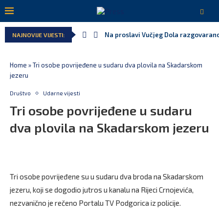
Na proslavi Vučjeg Dola razgovarano
NAJNOVIJE VIJESTI:
Home
»
Tri osobe povrijeđene u sudaru dva plovila na Skadarskom
jezeru
Društvo
Udarne vijesti
Tri osobe povrijeđene u sudaru
dva plovila na Skadarskom jezeru
Tri osobe povrijeđene su u sudaru dva broda na Skadarskom
jezeru, koji se dogodio jutros u kanalu na Rijeci Crnojevića,
nezvanično je rečeno Portalu TV Podgorica iz policije.