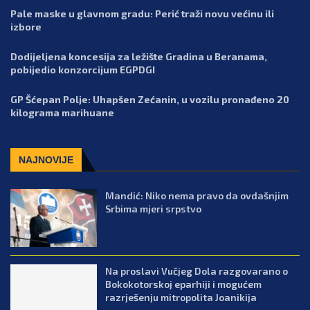
Pale maske u glavnom gradu: Perić traži novu većinu ili
izbore
Dodijeljena koncesija za ležište Gradina u Beranama,
pobijedio konzorcijum EGPDGI
GP Šćepan Polje: Uhapšen Zećanin, u vozilu pronađeno 20
kilograma marihuane
NAJNOVIJE
Mandić: Niko nema pravo da ovdašnjim
Srbima mjeri srpstvo
Na proslavi Vučjeg Dola razgovarano o
Bokokotorskoj eparhiji i mogućem
razrješenju mitropolita Joanikija