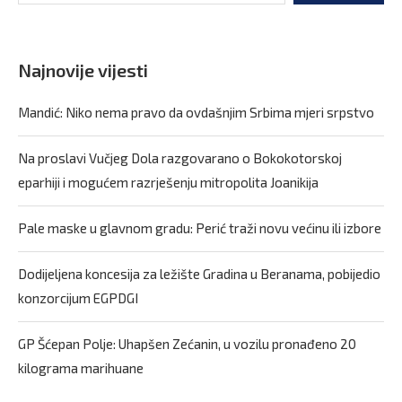
Najnovije vijesti
Mandić: Niko nema pravo da ovdašnjim Srbima mjeri srpstvo
Na proslavi Vučjeg Dola razgovarano o Bokokotorskoj
eparhiji i mogućem razrješenju mitropolita Joanikija
Pale maske u glavnom gradu: Perić traži novu većinu ili izbore
Dodijeljena koncesija za ležište Gradina u Beranama, pobijedio
konzorcijum EGPDGI
GP Šćepan Polje: Uhapšen Zećanin, u vozilu pronađeno 20
kilograma marihuane