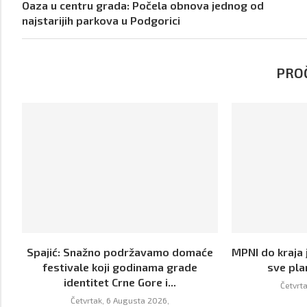
Oaza u centru grada: Počela obnova jednog od
najstarijih parkova u Podgorici
PROČ
Spajić: Snažno podržavamo domaće
MPNI do kraja 
festivale koji godinama grade
sve pla
identitet Crne Gore i...
Četvrt
Četvrtak, 6 Augusta 2026,