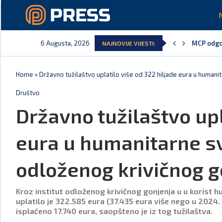
6 Augusta, 2026
MCP odgov
NAJNOVIJE VIJESTI:
Andrić: C
Spajić: G
Vučić ču
Poreska u
Laković: 
Home
»
Državno tužilaštvo uplatilo više od 322 hiljade eura u humani
Društvo
Državno tužilaštvo upl
eura u humanitarne sv
odloženog krivičnog g
Kroz institut odloženog krivičnog gonjenja u u korist h
uplatilo je 322.585 eura (37.435 eura više nego u 2024
isplaćeno 17.740 eura, saopšteno je iz tog tužilaštva.