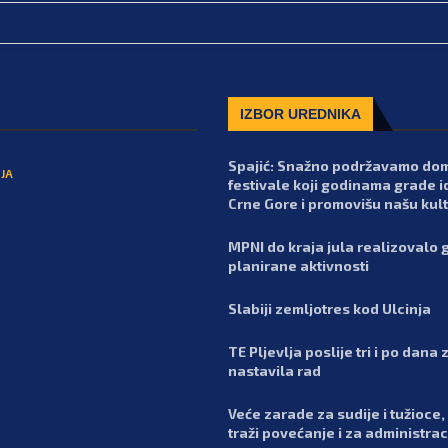
IZBOR UREDNIKA
Spajić: Snažno podržavamo do
JA
festivale koji godinama grade i
Crne Gore i promovišu našu kul
MPNI do kraja jula realizovalo 
planirane aktivnosti
Slabiji zemljotres kod Ulcinja
TE Pljevlja poslije tri i po dana 
nastavila rad
Veće zarade za sudije i tužioce,
traži povećanje i za administrac