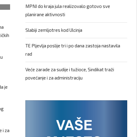
MPNI do kraja jula realizovalo gotovo sve
planirane aktivnosti
na
Slabiji zemljotres kod Ulcinja
ičkih
TE Pljevlja poslije tri i po dana zastoja nastavila
rad
 u
Veće zarade za sudije i tužioce, Sindikat traži
povećanje i za administraciju
a je
og
 i za