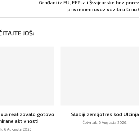
Građani iz EU, EEP-a i Švajcarske bez pore
privremeni uvoz vozila u Crnu
ITAJTE JOŠ:
jula realizovalo gotovo
Slabiji zemljotres kod Ulcinja
nirane aktivnosti
Četvrtak, 6 Augusta 2026,
ak, 6 Augusta 2026,