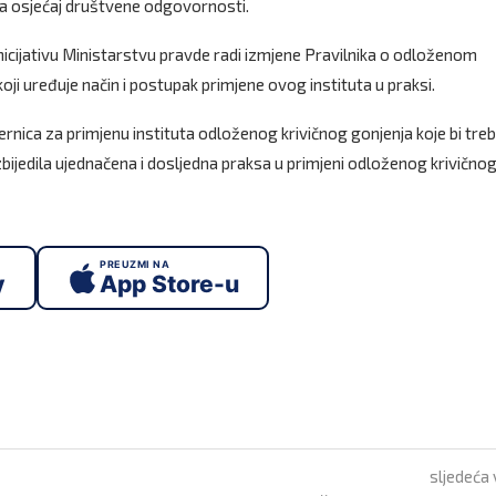
ača osjećaj društvene odgovornosti.
icijativu Ministarstvu pravde radi izmjene Pravilnika o odloženom
oji uređuje način i postupak primjene ovog instituta u praksi.
ernica za primjenu instituta odloženog krivičnog gonjenja koje bi tre
zbijedila ujednačena i dosljedna praksa u primjeni odloženog krivično
PREUZMI NA
y
App Store-u
sljedeća 