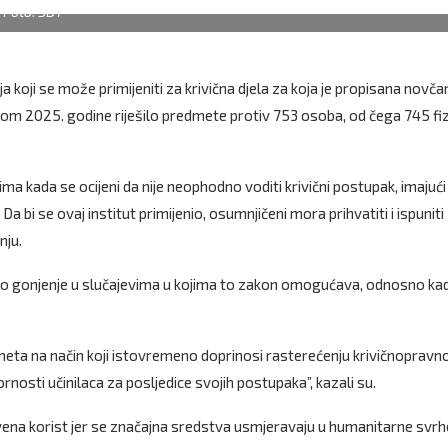
Foto: SDT
 koji se može primijeniti za krivična djela za koja je propisana novča
kom 2025. godine riješilo predmete protiv 753 osoba, od čega 745 fiz
ima kada se ocijeni da nije neophodno voditi krivični postupak, imajući
Da bi se ovaj institut primijenio, osumnjičeni mora prihvatiti i ispuniti
nju.
ično gonjenje u slučajevima u kojima to zakon omogućava, odnosno kad
meta na način koji istovremeno doprinosi rasterećenju krivičnopravn
nosti učinilaca za posljedice svojih postupaka”, kazali su.
ena korist jer se značajna sredstva usmjeravaju u humanitarne svrhe