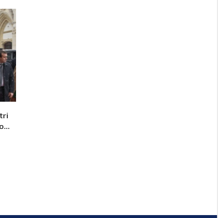
tri
...