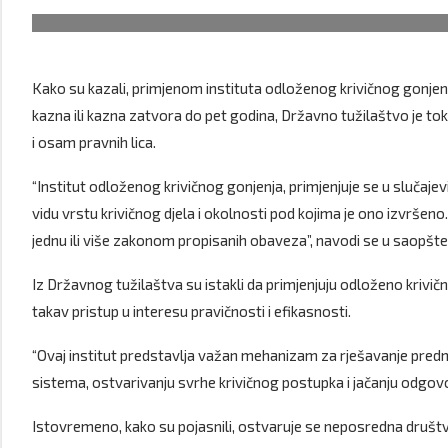
Kako su kazali, primjenom instituta odloženog krivičnog gonjenja
kazna ili kazna zatvora do pet godina, Državno tužilaštvo je to
i osam pravnih lica.
“Institut odloženog krivičnog gonjenja, primjenjuje se u slučajev
vidu vrstu krivičnog djela i okolnosti pod kojima je ono izvršeno. 
jednu ili više zakonom propisanih obaveza”, navodi se u saopšte
Iz Državnog tužilaštva su istakli da primjenjuju odloženo kriv
takav pristup u interesu pravičnosti i efikasnosti.
“Ovaj institut predstavlja važan mehanizam za rješavanje pred
sistema, ostvarivanju svrhe krivičnog postupka i jačanju odgovor
Istovremeno, kako su pojasnili, ostvaruje se neposredna društv