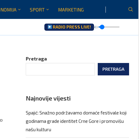
NOMIJA
SPORT
MARKETING
RADIO PRESS LIVE!
u...
Pretraga
e
PRETRAGA
Najnovije vijesti
Spajić: Snažno podržavamo domaće festivale koji
vo
godinama grade identitet Crne Gore i promovišu
našu kulturu