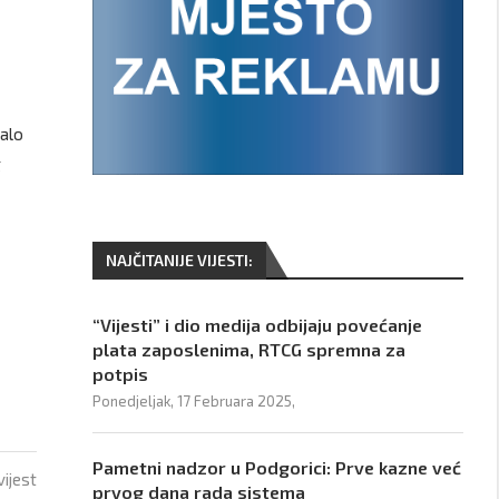
balo
g
NAJČITANIJE VIJESTI:
“Vijesti” i dio medija odbijaju povećanje
plata zaposlenima, RTCG spremna za
potpis
Ponedjeljak, 17 Februara 2025,
Pametni nadzor u Podgorici: Prve kazne već
vijest
prvog dana rada sistema