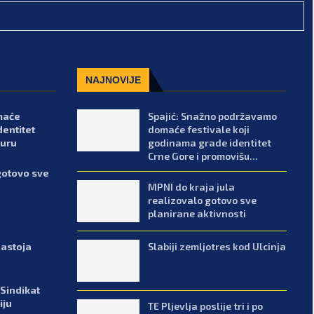
NAJNOVIJE
maće
Spajić: Snažno podržavamo
dentitet
domaće festivale koji
turu
godinama grade identitet
Crne Gore i promovišu...
gotovo sve
MPNI do kraja jula
realizovalo gotovo sve
planirane aktivnosti
Slabiji zemljotres kod Ulcinja
zastoja
 Sindikat
iju
TE Pljevlja poslije tri i po