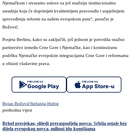
Njemačkom i stvaramo uslove za još snažniju institucionalnu
saradnju koja će doprinijeti kvalitetnijem pravosuđu i uspješnijem
sprovođenju reformi na našem evropskom putu“, poručio je
Božović.
Posjeta Berlinu, kako su zaključili, još jednom je potvrdila snažno
partnerstvo između Crne Gore i Njemačke, kao i kontinuiranu
podršku Njemačke evropskim integracijama Crne Gore i reformama
u oblasti vladavine prava.
PREUZMI NA
PREUZMI NA
Google Play
App Store-u
Bojan Božović
Stefanija Hubig
prethodna vijest
Brisel presjekao, slijedi preraspodjela novca: Srbija ostaje bez
dijela evropskog novca, milioni idu komšijama