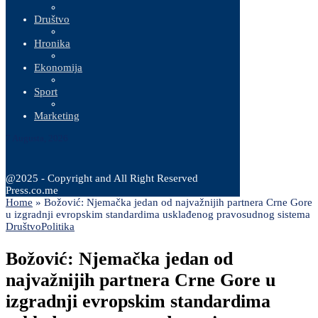
Društvo
Hronika
Ekonomija
Sport
Marketing
7 Augusta, 2026
@2025 - Copyright and All Right Reserved
Press.co.me
Home
»
Božović: Njemačka jedan od najvažnijih partnera Crne Gore
u izgradnji evropskim standardima usklađenog pravosudnog sistema
Društvo
Politika
Božović: Njemačka jedan od
najvažnijih partnera Crne Gore u
izgradnji evropskim standardima