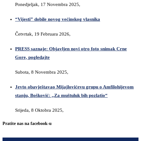
Ponedjeljak, 17 Novembra 2025,
“Vijesti” dobile novog većinskog vlasnika
Četvrtak, 19 Februara 2026,
PRESS saznaje: Objavljen novi otro foto snimak Crne
Gore, pogledajte
Subota, 8 Novembra 2025,
Jevto obavještavao Mijajlovićevu grupu o Amfilohijevom
stanju, Bošković: „Za muštuluk bih pozlatio“
Srijeda, 8 Oktobra 2025,
Pratite nas na facebook-u