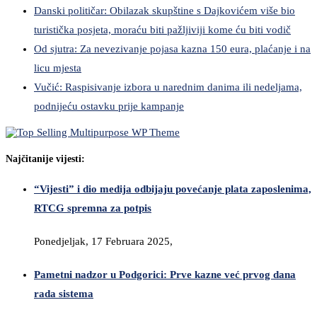
Danski političar: Obilazak skupštine s Dajkovićem više bio
turistička posjeta, moraću biti pažljiviji kome ću biti vodič
Od sjutra: Za nevezivanje pojasa kazna 150 eura, plaćanje i na
licu mjesta
Vučić: Raspisivanje izbora u narednim danima ili nedeljama,
podnijeću ostavku prije kampanje
Najčitanije vijesti:
“Vijesti” i dio medija odbijaju povećanje plata zaposlenima,
RTCG spremna za potpis
Ponedjeljak, 17 Februara 2025,
Pametni nadzor u Podgorici: Prve kazne već prvog dana
rada sistema