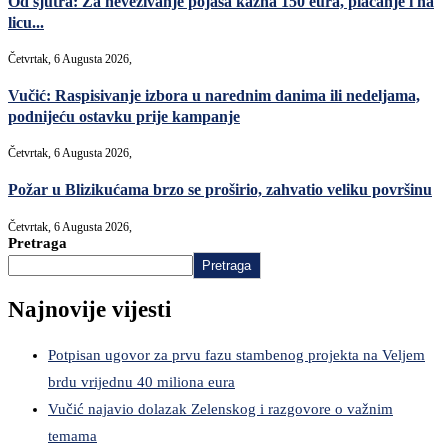
Od sjutra: Za nevezivanje pojasa kazna 150 eura, plaćanje i na
licu...
Četvrtak, 6 Augusta 2026,
Vučić: Raspisivanje izbora u narednim danima ili nedeljama,
podnijeću ostavku prije kampanje
Četvrtak, 6 Augusta 2026,
Požar u Blizikućama brzo se proširio, zahvatio veliku površinu
Četvrtak, 6 Augusta 2026,
Pretraga
Pretraga
Najnovije vijesti
Potpisan ugovor za prvu fazu stambenog projekta na Veljem
brdu vrijednu 40 miliona eura
Vučić najavio dolazak Zelenskog i razgovore o važnim
temama