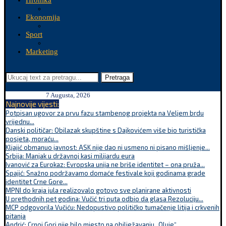
Hronika
Ekonomija
Sport
Marketing
Pretraga
7 Augusta, 2026
Najnovije vijesti:
Potpisan ugovor za prvu fazu stambenog projekta na Veljem brdu
vrijednu...
Danski političar: Obilazak skupštine s Dajkovićem više bio turistička
posjeta, moraću...
Kljajić obmanuo javnost: ASK nije dao ni usmeno ni pisano mišljenje...
Srbija: Manjak u državnoj kasi milijardu eura
Ivanović za Eurokaz: Evropska unija ne briše identitet – ona pruža...
Spajić: Snažno podržavamo domaće festivale koji godinama grade
identitet Crne Gore...
MPNI do kraja jula realizovalo gotovo sve planirane aktivnosti
U prethodnih pet godina: Vučić tri puta odbio da glasa Rezoluciju...
MCP odgovorila Vučiću: Nedopustivo političko tumačenje litija i crkvenih
pitanja
Andrić: Crnoj Gori nije bilo mjesto na obilježavanju „Oluje“