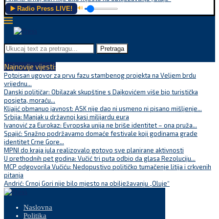
▶️ Radio Press LIVE!
🔊
Pretraga
Najnovije vijesti:
Potpisan ugovor za prvu fazu stambenog projekta na Veljem brdu
vrijednu...
Danski političar: Obilazak skupštine s Dajkovićem više bio turistička
posjeta, moraću...
Kljajić obmanuo javnost: ASK nije dao ni usmeno ni pisano mišljenje...
Srbija: Manjak u državnoj kasi milijardu eura
Ivanović za Eurokaz: Evropska unija ne briše identitet – ona pruža...
Spajić: Snažno podržavamo domaće festivale koji godinama grade
identitet Crne Gore...
MPNI do kraja jula realizovalo gotovo sve planirane aktivnosti
U prethodnih pet godina: Vučić tri puta odbio da glasa Rezoluciju...
MCP odgovorila Vučiću: Nedopustivo političko tumačenje litija i crkvenih
pitanja
Andrić: Crnoj Gori nije bilo mjesto na obilježavanju „Oluje“
Naslovna
Politika