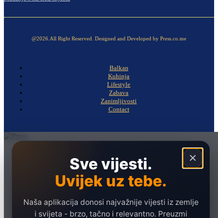
@2026.All Right Reserved. Designed and Developed by Press.co.me
Balkan
Kuhinja
Lifestyle
Zabava
Zanimljivosti
Contact
Naslovna
×
Sve vijesti.
Politika
Uvijek uz tebe.
Društvo
Hronika
Naša aplikacija donosi najvažnije vijesti iz zemlje
Ekonomija
i svijeta - brzo, tačno i relevantno. Preuzmi