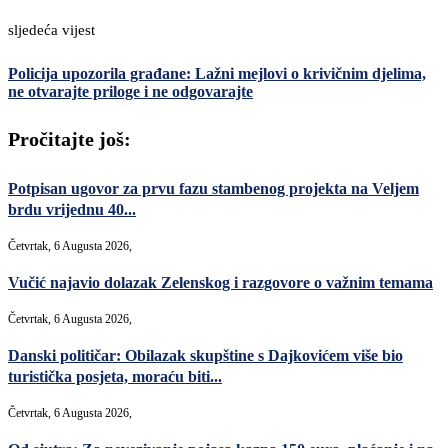
sljedeća vijest
Policija upozorila građane: Lažni mejlovi o krivičnim djelima,
ne otvarajte priloge i ne odgovarajte
Pročitajte još:
Potpisan ugovor za prvu fazu stambenog projekta na Veljem
brdu vrijednu 40...
Četvrtak, 6 Augusta 2026,
Vučić najavio dolazak Zelenskog i razgovore o važnim temama
Četvrtak, 6 Augusta 2026,
Danski političar: Obilazak skupštine s Dajkovićem više bio
turistička posjeta, moraću biti...
Četvrtak, 6 Augusta 2026,