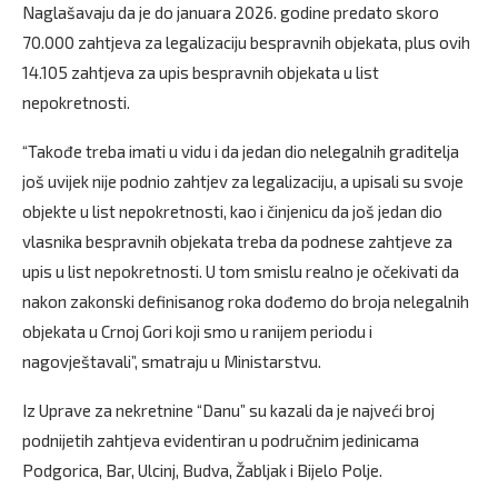
Naglašavaju da je do januara 2026. godine predato skoro
70.000 zahtjeva za legalizaciju bespravnih objekata, plus ovih
14.105 zahtjeva za upis bespravnih objekata u list
nepokretnosti.
“Takođe treba imati u vidu i da jedan dio nelegalnih graditelja
još uvijek nije podnio zahtjev za legalizaciju, a upisali su svoje
objekte u list nepokretnosti, kao i činjenicu da još jedan dio
vlasnika bespravnih objekata treba da podnese zahtjeve za
upis u list nepokretnosti. U tom smislu realno je očekivati da
nakon zakonski definisanog roka dođemo do broja nelegalnih
objekata u Crnoj Gori koji smo u ranijem periodu i
nagovještavali”, smatraju u Ministarstvu.
Iz Uprave za nekretnine “Danu” su kazali da je najveći broj
podnijetih zahtjeva evidentiran u područnim jedinicama
Podgorica, Bar, Ulcinj, Budva, Žabljak i Bijelo Polje.