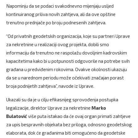
Napominju da se podaci svakodnevno mijenjaju usljed
kontinuiranog priliva novih zahtjeva, ali da ove opštine
trenutno prednjače po broju podnesenih zahtjeva.
“Od privatnih geodetskih organizacija, koje su partneri Uprave
za nekretnine u realizaciji ovog projekta, dobili smo
informaciju da trenutno ne raspolažu dovoljnim kadrovskim
kapacitetima kako bi u potpunosti odgovorile na potrebe svih
građana u predviđenim rokovima. Ovakve okolnosti ukazuju
da se u narednom periodu može očekivati značajan porast
broja podnijetih zahtjeva”, navode iz Uprave.
Ukazali su da je u cilju efikasnijeg sprovođenja postupka
legalizacije, direktor Uprave za nekretnine
Marko
Bulatović
više puta istakao da će ovaj organ primati zahtjeve
za upis bespravnih objekata bez priloga, odnosno geodetskog
elaborata, dok će građanima biti omogućeno da geodetske