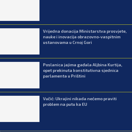
Vrijedna donacija Ministarstva prosvjete,
nauke i inovacija obrazovno-vaspitnim
ustanovama u Crnoj Gori
Poslanica jajima gađala Aljbina Kurtija,
opet prekinuta konstitutivna sjednica
parlamenta u Prištini
Vučić: Ukrajini nikada nećemo praviti
problem na putu ka EU