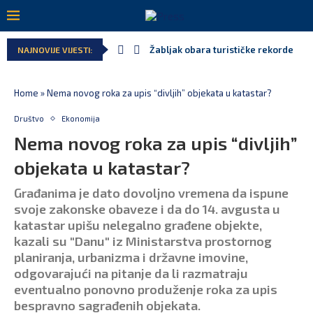
Žabljak obara turističke rekorde
NAJNOVIJE VIJESTI:
Home
»
Nema novog roka za upis “divljih” objekata u katastar?
Društvo
Ekonomija
Nema novog roka za upis “divljih”
objekata u katastar?
Građanima je dato dovoljno vremena da ispune
svoje zakonske obaveze i da do 14. avgusta u
katastar upišu nelegalno građene objekte,
kazali su "Danu" iz Ministarstva prostornog
planiranja, urbanizma i državne imovine,
odgovarajući na pitanje da li razmatraju
eventualno ponovno produženje roka za upis
bespravno sagrađenih objekata.