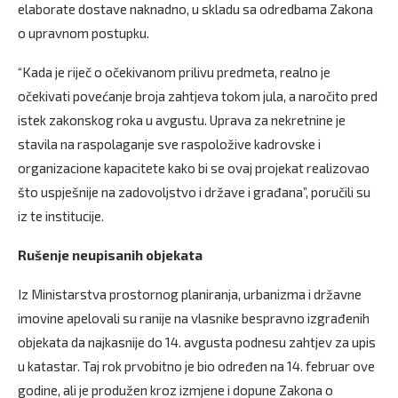
elaborate dostave naknadno, u skladu sa odredbama Zakona
o upravnom postupku.
“Kada je riječ o očekivanom prilivu predmeta, realno je
očekivati povećanje broja zahtjeva tokom jula, a naročito pred
istek zakonskog roka u avgustu. Uprava za nekretnine je
stavila na raspolaganje sve raspoložive kadrovske i
organizacione kapacitete kako bi se ovaj projekat realizovao
što uspješnije na zadovoljstvo i države i građana”, poručili su
iz te institucije.
Rušenje neupisanih objekata
Iz Ministarstva prostornog planiranja, urbanizma i državne
imovine apelovali su ranije na vlasnike bespravno izgrađenih
objekata da najkasnije do 14. avgusta podnesu zahtjev za upis
u katastar. Taj rok prvobitno je bio određen na 14. februar ove
godine, ali je produžen kroz izmjene i dopune Zakona o