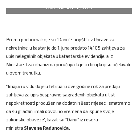
Foto: Printscreen/RTCG
Prema podacima koje su “Danu” saopštili iz Uprave za
nekretnine, u kastar je do 1. juna predato 14.105 zahtjeva za
upis nelegalnih objekata u katastarske evidencije, a iz
Ministarstva urbanizma poručuju da je to broj koji su očekivali
u ovom trenutku.
“Imajući u vidu da je u februaru ove godine rok za predaju
zahtjeva za upis bespravno sagrađenih objekata u list
nepokretnosti produžen na dodatnih šest mjeseci, smatramo
da su građani imali dovoljno vremena da ispune svoje
zakonske obaveze”, kazali su “Danu” iz resora
ministra
Slavena Radunovića.