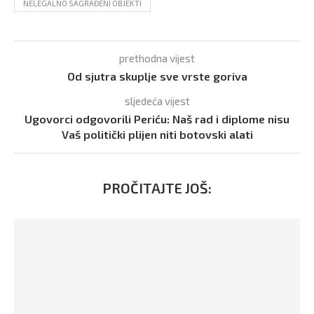
NELEGALNO SAGRAĐENI OBJEKTI
prethodna vijest
Od sjutra skuplje sve vrste goriva
sljedeća vijest
Ugovorci odgovorili Periću: Naš rad i diplome nisu
Vaš politički plijen niti botovski alati
PROČITAJTE JOŠ: