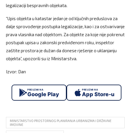
legalizaciji bespravnih objekata.
“Upis objekta u katastar jedan je od ključnih preduslova za
dalje sprovođenje postupka legalizacije, kao i za ostvarivanje
prava vlasnika nad objektom. Za objekte za koje nije pokrenut
postupak upisa u zakonski predviđenom roku, inspektor
zaštite prostora je dužan da donese rješenje o uklanjanju
objekta”, upozorili su iz Ministarstva.
Izvor: Dan
PREUZMI NA
PREUZMI NA
Google Play
App Store-u
MINISTARSTVO PROSTORNOG PLANIRANJA URBANIZMA I DRŽAVNE
IMOVINE