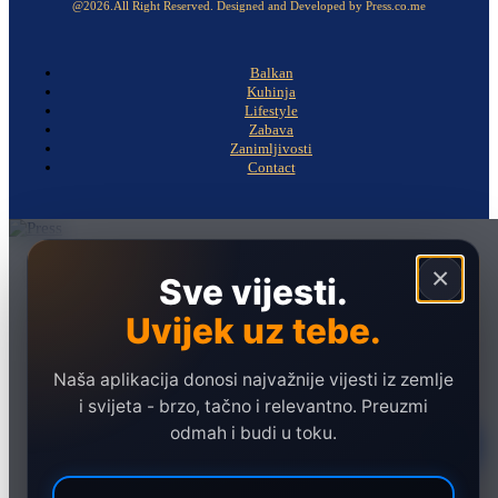
@2026.All Right Reserved. Designed and Developed by Press.co.me
Balkan
Kuhinja
Lifestyle
Zabava
Zanimljivosti
Contact
Naslovna
×
Sve vijesti.
Politika
Uvijek uz tebe.
Društvo
Hronika
Naša aplikacija donosi najvažnije vijesti iz zemlje
Ekonomija
i svijeta - brzo, tačno i relevantno. Preuzmi
odmah i budi u toku.
Sport
Marketing