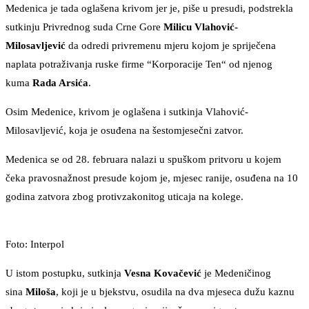
Medenica je tada oglašena krivom jer je, piše u presudi, podstrekla
sutkinju Privrednog suda Crne Gore
Milicu Vlahović-
Milosavljević
da odredi privremenu mjeru kojom je spriječena
naplata potraživanja ruske firme “Korporacije Ten“ od njenog
kuma
Rada Arsića
.
Osim Medenice, krivom je oglašena i sutkinja Vlahović-
Milosavljević, koja je osuđena na šestomjesečni zatvor.
Medenica se od 28. februara nalazi u spuškom pritvoru u kojem
čeka pravosnažnost presude kojom je, mjesec ranije, osuđena na 10
godina zatvora zbog protivzakonitog uticaja na kolege.
Foto: Interpol
U istom postupku, sutkinja
Vesna Kovačević
je Medeničinog
sina
Miloša
, koji je u bjekstvu, osudila na dva mjeseca dužu kaznu