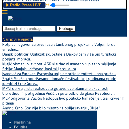
▶️ Radio Press LIVE!
🔊
Pretraga
Najnovije vijesti:
Potpisan ugovor za prvu fazu stambenog projekta na Veljem brdu
vrijednu...
Danski političar: Obilazak skupštine s Dajkovićem više bio turistička
posjeta, moraću...
Kljajić obmanuo javnost: ASK nije dao ni usmeno ni pisano mišljenje...
Srbija: Manjak u državnoj kasi milijardu eura
Ivanović za Eurokaz: Evropska unija ne briše identitet – ona pruža...
Spajić: Snažno podržavamo domaće festivale koji godinama grade
identitet Crne Gore...
MPNI do kraja jula realizovalo gotovo sve planirane aktivnosti
U prethodnih pet godina: Vučić tri puta odbio da glasa Rezoluciju...
MCP odgovorila Vučiću: Nedopustivo političko tumačenje litija i crkvenih
pitanja
Andrić: Crnoj Gori nije bilo mjesto na obilježavanju „Oluje“
Naslovna
Politika