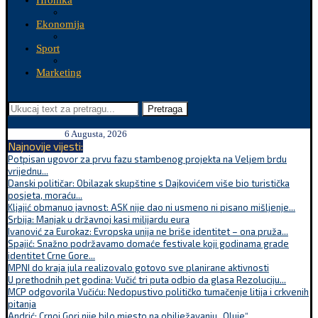
Hronika
Ekonomija
Sport
Marketing
Pretraga
6 Augusta, 2026
Najnovije vijesti:
Potpisan ugovor za prvu fazu stambenog projekta na Veljem brdu
vrijednu...
Danski političar: Obilazak skupštine s Dajkovićem više bio turistička
posjeta, moraću...
Kljajić obmanuo javnost: ASK nije dao ni usmeno ni pisano mišljenje...
Srbija: Manjak u državnoj kasi milijardu eura
Ivanović za Eurokaz: Evropska unija ne briše identitet – ona pruža...
Spajić: Snažno podržavamo domaće festivale koji godinama grade
identitet Crne Gore...
MPNI do kraja jula realizovalo gotovo sve planirane aktivnosti
U prethodnih pet godina: Vučić tri puta odbio da glasa Rezoluciju...
MCP odgovorila Vučiću: Nedopustivo političko tumačenje litija i crkvenih
pitanja
Andrić: Crnoj Gori nije bilo mjesto na obilježavanju „Oluje“