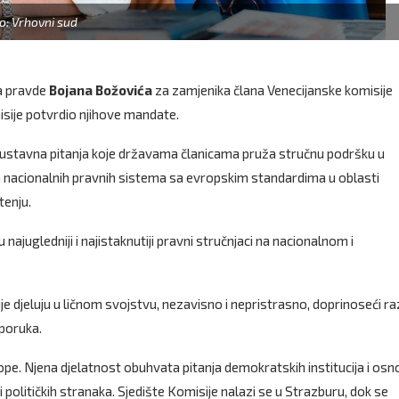
o: Vrhovni sud
ra pravde
Bojana Božovića
za zamjenika člana Venecijanske komisije
misije potvrdio njihove mandate.
a ustavna pitanja koje državama članicama pruža stručnu podršku u
 nacionalnih pravnih sistema sa evropskim standardima u oblasti
tenju.
ajugledniji i najistaknutiji pravni stručnjaci na nacionalnom i
ije djeluju u ličnom svojstvu, nezavisno i nepristrasno, doprinoseći r
eporuka.
ope. Njena djelatnost obuhvata pitanja demokratskih institucija i osn
političkih stranaka. Sjedište Komisije nalazi se u Strazburu, dok se