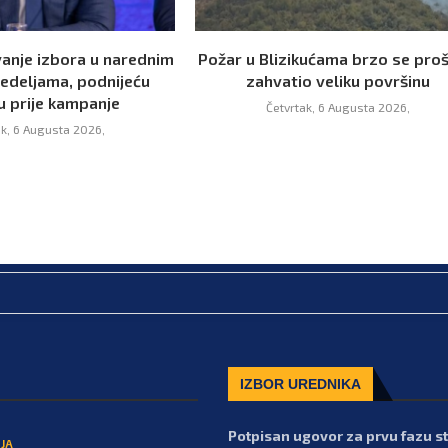
vanje izbora u narednim
Požar u Blizikućama brzo se proš
nedeljama, podnijeću
zahvatio veliku površinu
u prije kampanje
Četvrtak, 6 Augusta 2026,
ak, 6 Augusta 2026,
IZBOR UREDNIKA
Potpisan ugovor za prvu fazu 
JA