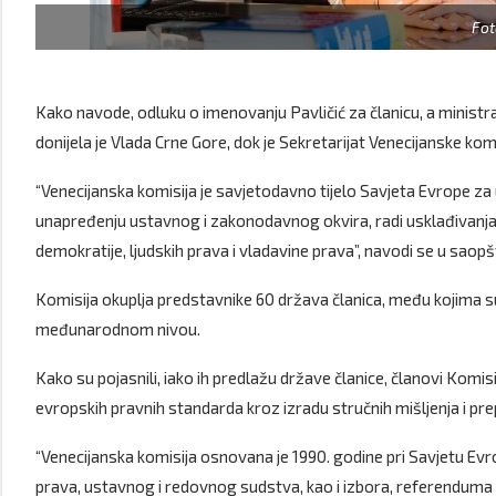
Fot
Kako navode, odluku o imenovanju Pavličić za članicu, a minist
donijela je Vlada Crne Gore, dok je Sekretarijat Venecijanske ko
“Venecijanska komisija je savjetodavno tijelo Savjeta Evrope z
unapređenju ustavnog i zakonodavnog okvira, radi usklađivanja
demokratije, ljudskih prava i vladavine prava”, navodi se u saopš
Komisija okuplja predstavnike 60 država članica, među kojima su n
međunarodnom nivou.
Kako su pojasnili, iako ih predlažu države članice, članovi Komis
evropskih pravnih standarda kroz izradu stručnih mišljenja i pr
“Venecijanska komisija osnovana je 1990. godine pri Savjetu Evr
prava, ustavnog i redovnog sudstva, kao i izbora, referenduma i 