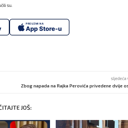
čili su.
PREUZMI NA
y
App Store-u
sljedeća 
Zbog napada na Rajka Perovića privedene dvije 
ITAJTE JOŠ: