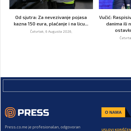
Od sjutra: Za nevezivanje pojasa
Vučić: Raspisi
kazna 150 eura, plaćanje i na licu...
danima ili 
ostavk
Četvrtak, 6 Augusta 2026,
Četvrt
O NAMA
Press.co.me je profesionalan, odgovoran
USLOVI KORIŠĆEN