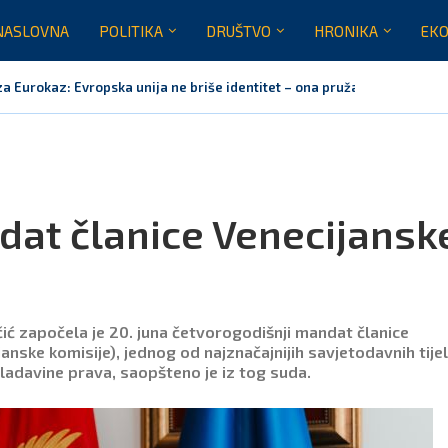
NASLOVNA
POLITIKA
DRUŠTVO
HRONIKA
EKO
za Eurokaz: Evropska unija ne briše identitet – ona pruža...
nažno podržavamo domaće festivale koji godinama grade identitet Crne 
raja jula realizovalo gotovo sve planirane aktivnosti
nih pet godina: Vučić tri puta odbio da glasa Rezoluciju...
orila Vučiću: Nedopustivo političko tumačenje litija i crkvenih pitanja
rnoj Gori nije bilo mjesto na obilježavanju „Oluje“
dat članice Venecijansk
ić započela je 20. juna četvorogodišnji mandat članice
nske komisije), jednog od najznačajnijih savjetodavnih tije
vladavine prava, saopšteno je iz tog suda.