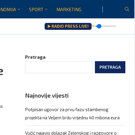
NOMIJA
SPORT
MARKETING
▶️ RADIO PRESS LIVE!
🔊
Gore...
Pretraga
e
PRETRAGA
Najnovije vijesti
la
Potpisan ugovor za prvu fazu stambenog
projekta na Veljem brdu vrijednu 40 miliona eura
Vučić najavio dolazak Zelenskog i razgovore o