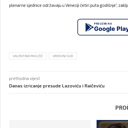
plenarne sjednice održavaju u Veneciji četiri puta godišnje”, zaklju
PREUZMI NA
Google Pla
VALENTINA PAVLIČIĆ
VRHOVNI SUD
prethodna vijest
Danas izricanje presude Lazoviću i Raičeviću
PROČ