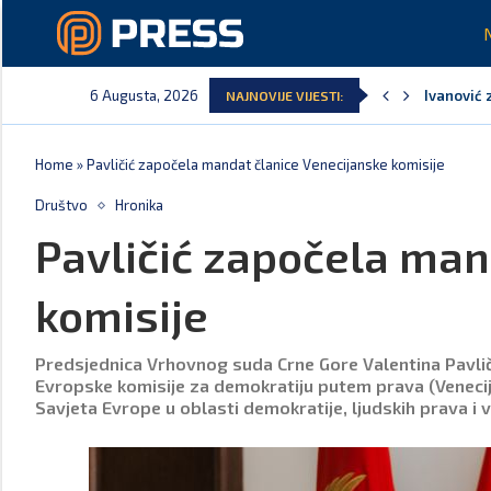
6 Augusta, 2026
Ivanović 
NAJNOVIJE VIJESTI:
Spajić: S
MPNI do k
U prethod
MCP odgov
Andrić: C
Home
»
Pavličić započela mandat članice Venecijanske komisije
Društvo
Hronika
Pavličić započela man
komisije
Predsjednica Vrhovnog suda Crne Gore Valentina Pavlič
Evropske komisije za demokratiju putem prava (Venecija
Savjeta Evrope u oblasti demokratije, ljudskih prava i 