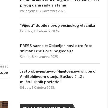
prvog dana rada sistema
Ponedjeljak, 17 Novembra 2025,
“Vijesti” dobile novog većinskog vlasnika
Četvrtak, 19 Februara 2026,
PRESS saznaje: Objavljen novi otro foto
snimak Crne Gore, pogledajte
Subota, 8 Novembra 2025,
vijest
Jevto obavještavao Mijajlovićevu grupu o
osobe
Amfilohijevom stanju, Bošković: „Za
muštuluk bih pozlatio“
Srijeda, 8 Oktobra 2025,
PRATITE NAS NA FACEBOOK-U