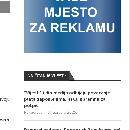
NAJČITANIJE VIJESTI:
“Vijesti” i dio medija odbijaju povećanje
plata zaposlenima, RTCG spremna za
azvoju
potpis
Ponedjeljak, 17 Februara 2025,
ovnih
Pametni nadzor u Podgorici: Prve kazne već