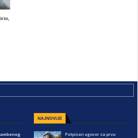
irio,
NAJNOVIJE
stambenog
Potpisan ugovor za prvu