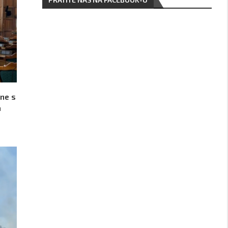
ine s
a