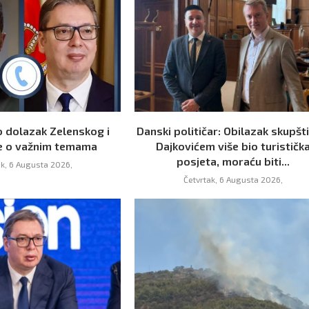
o dolazak Zelenskog i
Danski političar: Obilazak skupšt
e o važnim temama
Dajkovićem više bio turističk
posjeta, moraću biti...
ak, 6 Augusta 2026,
Četvrtak, 6 Augusta 2026,