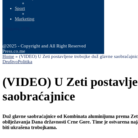
Sport
Marketing
8 Augusta, 2026
@2025 - Copyright and All Right Reserved
Press.co.me
Home
»
(VIDEO) U Zeti postavljene trobojke duž glavne saobraćajni
Društvo
Politika
(VIDEO) U Zeti postavlje
saobraćajnice
Duž glavne saobraćajnice od Kombinata aluminijuma prema Zeti p
obilježavanja Dana državnosti Crne Gore. Time je ostvarena naj
biti ukrašena trobojkama.