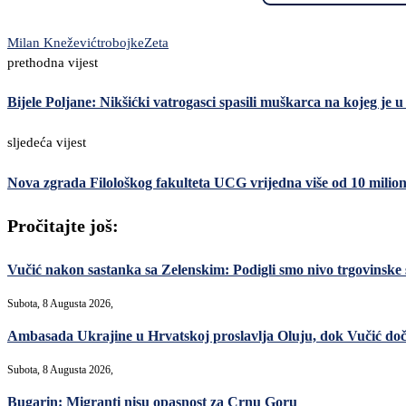
Milan Knežević
trobojke
Zeta
prethodna vijest
Bijele Poljane: Nikšićki vatrogasci spasili muškarca na kojeg je 
sljedeća vijest
Nova zgrada Filološkog fakulteta UCG vrijedna više od 10 milio
Pročitajte još:
Vučić nakon sastanka sa Zelenskim: Podigli smo nivo trgovinske 
Subota, 8 Augusta 2026,
Ambasada Ukrajine u Hrvatskoj proslavlja Oluju, dok Vučić do
Subota, 8 Augusta 2026,
Bugarin: Migranti nisu opasnost za Crnu Goru