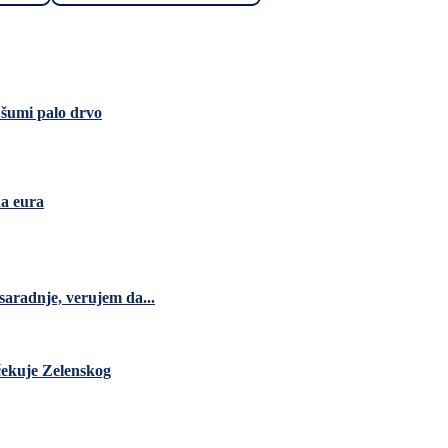
u šumi palo drvo
na eura
saradnje, verujem da...
čekuje Zelenskog