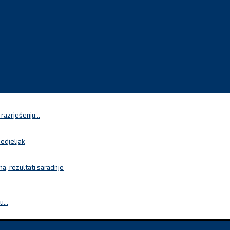
azrješenju...
nedjeljak
a, rezultati saradnje
...