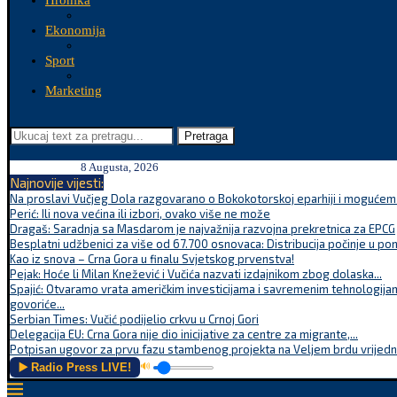
Hronika
Ekonomija
Sport
Marketing
Pretraga
8 Augusta, 2026
Najnovije vijesti:
Na proslavi Vučjeg Dola razgovarano o Bokokotorskoj eparhiji i mogućem r
Perić: Ili nova većina ili izbori, ovako više ne može
Dragaš: Saradnja sa Masdarom je najvažnija razvojna prekretnica za EPCG
Besplatni udžbenici za više od 67.700 osnovaca: Distribucija počinje u po
Kao iz snova – Crna Gora u finalu Svjetskog prvenstva!
Pejak: Hoće li Milan Knežević i Vučića nazvati izdajnikom zbog dolaska...
Spajić: Otvaramo vrata američkim investicijama i savremenim tehnologijam
govoriće...
Serbian Times: Vučić podijelio crkvu u Crnoj Gori
Delegacija EU: Crna Gora nije dio inicijative za centre za migrante,...
Potpisan ugovor za prvu fazu stambenog projekta na Veljem brdu vrijednu
▶️ Radio Press LIVE!
🔊