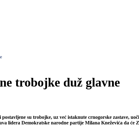
ce
ne trobojke duž glavne
ostavljene su trobojke, uz već istaknute crnogorske zastave, uoč
ava lidera Demokratske narodne partije Milana Kneževića da će Ze