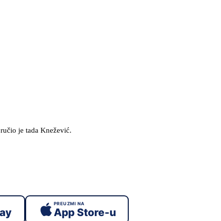
ručio je tada Knežević.
PREUZMI NA
lay
App Store-u