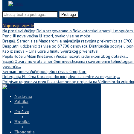
Pretraga
Najnovije vijesti:
Na proslavi Vučjeg Dola razgovarano o Bokokotorskoj eparhiji i mogućem r
Perić: Ili nova većina ili izbori, ovako više ne može
Dragaš: Saradnja sa Masdarom je najvažnija razvojna prekretnica za EPCG
Besplatni udžbenici za više od 67.700 osnovaca: Distribucija počinje u pon
Kao iz snova – Crna Gora u finalu Svjetskog prvenstva!
Pejak: Hoće li Milan Knežević i Vučića nazvati izdajnikom zbog dolaska...
Spajić: Otvaramo vrata američkim investicijama i savremenim tehnologijam
govoriće...
Serbian Times: Vučić podijelio crkvu u Crnoj Gori
Delegacija EU: Crna Gora nije dio inicijative za centre za migrante,...
Potpisan ugovor za prvu fazu stambenog projekta na Veljem brdu vrijednu
Naslovna
Politika
Društvo
Hronika
Ekonomija