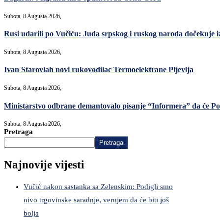
Subota, 8 Augusta 2026,
Rusi udarili po Vučiću: Juda srpskog i ruskog naroda dočekuje i
Subota, 8 Augusta 2026,
Ivan Starovlah novi rukovodilac Termoelektrane Pljevlja
Subota, 8 Augusta 2026,
Ministarstvo odbrane demantovalo pisanje “Informera” da će Po
Subota, 8 Augusta 2026,
Pretraga
Pretraga
Najnovije vijesti
Vučić nakon sastanka sa Zelenskim: Podigli smo
nivo trgovinske saradnje, verujem da će biti još
bolja