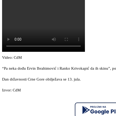
Video: CdM
“Pa neka dođu Ervin Ibrahimović i Ranko Krivokapić da ih skinu”, po
Dan državnosti Crne Gore obilježava se 13. jula.
Izvor: CdM
PREUZMI NA
Google P