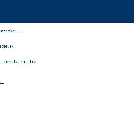
azrješenju...
edjeljak
a, rezultati saradnje
...