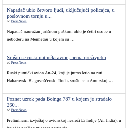
Napadač ubio četvoro ljudi, uključujući policajca, u
poslovnom tornju u...
od
PressNews
Napadač naoružan jurišnom puškom ubio je četiri osobe u
neboderu na Menhetnu u kojem su …
Srušio se ruski putnički avion, nema preživjelih
od
PressNews
Ruski putnički avion An-24, koji je jutros letio na ruti
Habarovsk–Blagoveščensk–Tinda, srušio se u Amurskoj …
Poznat uzrok pada Boinga 787 u kojem je stradalo
260...
od
PressNews
Preliminarni izvještaj o avionskoj nesreći Er Indije (Air India), u