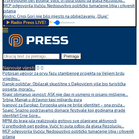
U prethodnih pet godina: Vučić tri puta odbio da glasa Rezoluciju...
MCP odgovorila Vučiću: Nedopustivo političko tumačenje litija i crkvenih
pitanja
Andrić: Crnoj Gori nije bilo mjesto na obilježavanju „Oluje“
▶️ Radio Press LIVE!
🔊
Pretraga
Najnovije vijesti:
Potpisan ugovor za prvu fazu stambenog projekta na Veljem brdu
vrijednu...
Danski političar: Obilazak skupštine s Dajkovićem više bio turistička
posjeta, moraću...
Kljajić obmanuo javnost: ASK nije dao ni usmeno ni pisano mišljenje...
Srbija: Manjak u državnoj kasi milijardu eura
Ivanović za Eurokaz: Evropska unija ne briše identitet – ona pruža...
Spajić: Snažno podržavamo domaće festivale koji godinama grade
identitet Crne Gore...
MPNI do kraja jula realizovalo gotovo sve planirane aktivnosti
U prethodnih pet godina: Vučić tri puta odbio da glasa Rezoluciju...
MCP odgovorila Vučiću: Nedopustivo političko tumačenje litija i crkvenih
pitanja