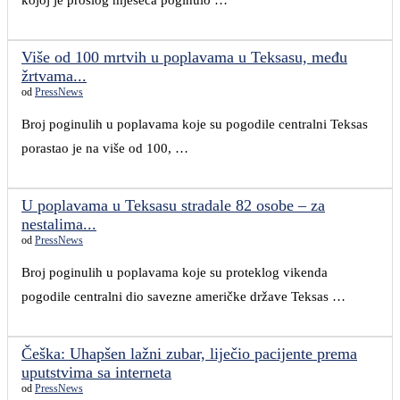
kojoj je prošlog mjeseca poginulo …
Više od 100 mrtvih u poplavama u Teksasu, među
žrtvama...
od
PressNews
Broj poginulih u poplavama koje su pogodile centralni Teksas
porastao je na više od 100, …
U poplavama u Teksasu stradale 82 osobe – za
nestalima...
od
PressNews
Broj poginulih u poplavama koje su proteklog vikenda
pogodile centralni dio savezne američke države Teksas …
Češka: Uhapšen lažni zubar, liječio pacijente prema
uputstvima sa interneta
od
PressNews