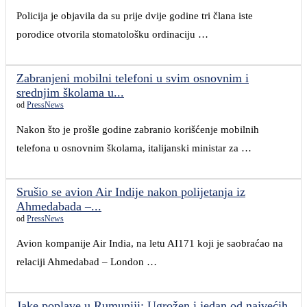
Policija je objavila da su prije dvije godine tri člana iste
porodice otvorila stomatološku ordinaciju …
Zabranjeni mobilni telefoni u svim osnovnim i
srednjim školama u...
od
PressNews
Nakon što je prošle godine zabranio korišćenje mobilnih
telefona u osnovnim školama, italijanski ministar za …
Srušio se avion Air Indije nakon polijetanja iz
Ahmedabada –...
od
PressNews
Avion kompanije Air India, na letu AI171 koji je saobraćao na
relaciji Ahmedabad – London …
Jake poplave u Rumuniji: Ugrožen i jedan od najvećih