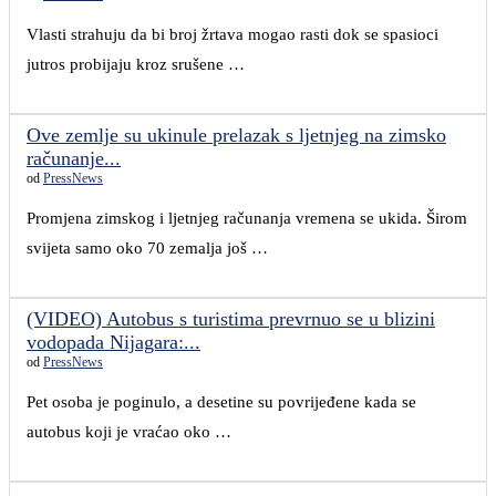
Vlasti strahuju da bi broj žrtava mogao rasti dok se spasioci
jutros probijaju kroz srušene …
Ove zemlje su ukinule prelazak s ljetnjeg na zimsko
računanje...
od
PressNews
Promjena zimskog i ljetnjeg računanja vremena se ukida. Širom
svijeta samo oko 70 zemalja još …
(VIDEO) Autobus s turistima prevrnuo se u blizini
vodopada Nijagara:...
od
PressNews
Pet osoba je poginulo, a desetine su povrijeđene kada se
autobus koji je vraćao oko …