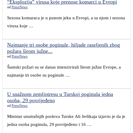
“Eksplozija” virusa koje prenose komarci u Evropi
od
PressNews
Sezona komaraca je u punom jeku u Evropi, a sa njom i sezona
virusa koje …
Najmanje tri osobe poginule, hiljade raseljenih zbog
požara širom južne...
od
PressNews
Šumski požari su se danas intenzivirali širom južne Evrope, a
najmanje tri osobe su poginule …
U snažnom zemljotresu u Turskoj poginula jedna
osoba, 29 povrijeđeno
od
PressNews
Ministar unutrašnjih poslova Turske Ali Jerlikaja izjavio je da je
jedna osoba poginula, 29 povrijeđeno i 16 …