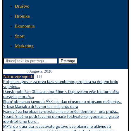
Društvo
Hronika
Ekonomija
Sport
Marketing
Pretraga
6 Augusta, 2026
Najnovije vijesti:
Potpisan ugovor za prvu fazu stambenog projekta na Veljem brdu
vrijednu...
Danski političar: Obilazak skupštine s Dajkovićem više bio turistička
posjeta, moraću...
Kljajić obmanuo javnost: ASK nije dao ni usmeno ni pisano mišljenje...
Srbija: Manjak u državnoj kasi milijardu eura
Ivanović za Eurokaz: Evropska unija ne briše identitet – ona pruža...
Spajić: Snažno podržavamo domaće festivale koji godinama grade
identitet Crne Gore...
MPNI do kraja jula realizovalo gotovo sve planirane aktivnosti