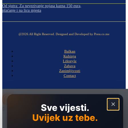
Od sjutra: Za nevezivanje pojasa kazna 150 eura,
plaćanje i na licu mjesta
@2026.All Right Reserved. Designed and Developed by Press.co.me
Balkan
Kuhinja
Lifestyle
Zabava
Zanimljivosti
Contact
×
Sve vijesti.
Uvijek uz tebe.
Naslovna
Politika