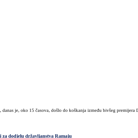
art, danas je, oko 15 časova, došlo do koškanja između bivšeg premije
uti za dodjelu državljanstva Ramaju