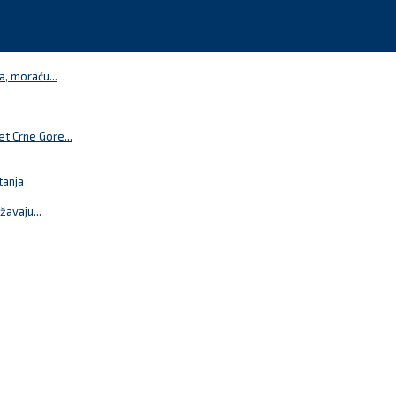
a, moraću...
t Crne Gore...
tanja
žavaju...