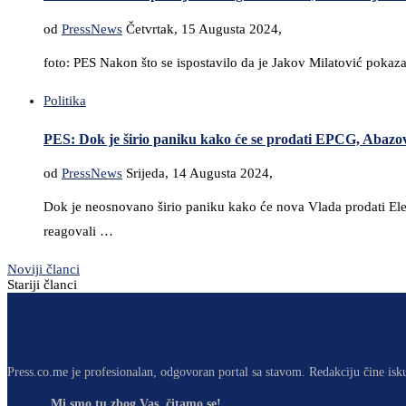
od
PressNews
Četvrtak, 15 Augusta 2024,
foto: PES Nakon što se ispostavilo da je Jakov Milatović pokaza
Politika
PES: Dok je širio paniku kako će se prodati EPCG, Abazov
od
PressNews
Srijeda, 14 Augusta 2024,
Dok je neosnovano širio paniku kako će nova Vlada prodati Elek
reagovali …
Noviji članci
Stariji članci
Press.co.me je profesionalan, odgovoran portal sa stavom. Redakciju čine isk
Mi smo tu zbog Vas, čitamo se!