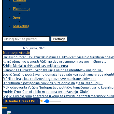
Hronika
Ekonomija
Sport
Marketing
Pretraga
6 Augusta, 2026
Najnovije vijesti:
Danski političar: Obilazak skupštine s Dajkovićem više bio turistička posjet
Kljajić obmanuo javnost: ASK nije dao ni usmeno ni pisano mišljenje...
Srbija: Manjak u državnoj kasi milijardu eura
Ivanović za Eurokaz: Evropska unija ne briše identitet – ona pruža...
Spajić: Snažno podržavamo domaće festivale koji godinama grade identite
MPNI do kraja jula realizovalo gotovo sve planirane aktivnosti
U prethodnih pet godina: Vučić tri puta odbio da glasa Rezoluciju...
MCP odgovorila Vučiću: Nedopustivo političko tumačenje litija i crkvenih p
Andrić: Crnoj Gori nije bilo mjesto na obilježavanju „Oluje“
Spajić: Gusinje primjer sredine u kojoj se različiti identiteti međusobno uva
▶️ Radio Press LIVE!
🔊