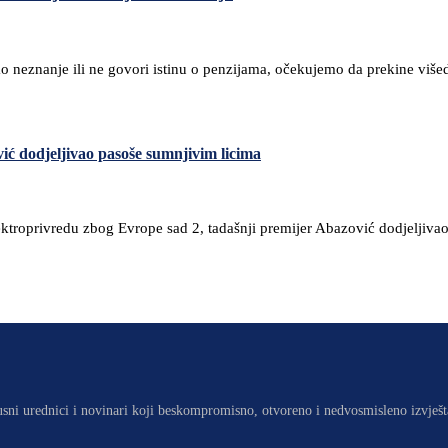
o neznanje ili ne govori istinu o penzijama, očekujemo da prekine više
ić dodjeljivao pasoše sumnjivim licima
troprivredu zbog Evrope sad 2, tadašnji premijer Abazović dodjeljivao 
usni urednici i novinari koji beskompromisno, otvoreno i nedvosmisleno izvješt