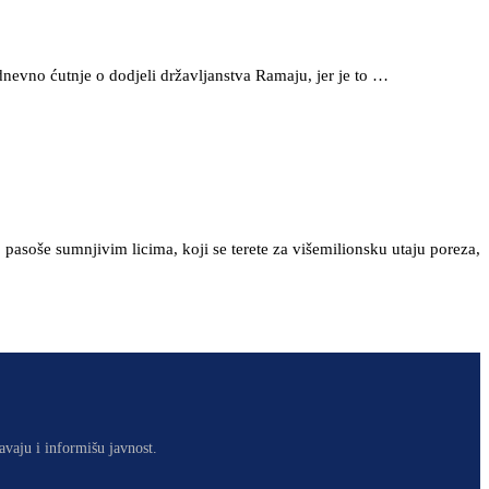
dnevno ćutnje o dodjeli državljanstva Ramaju, jer je to …
pasoše sumnjivim licima, koji se terete za višemilionsku utaju poreza,
avaju i informišu javnost.