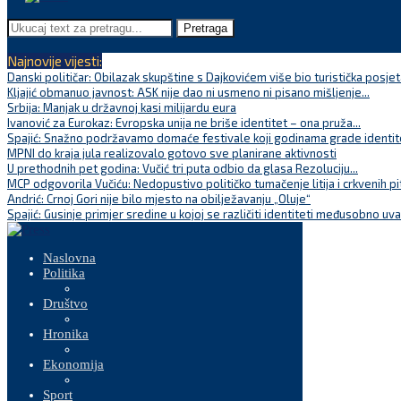
Pretraga
Najnovije vijesti:
Danski političar: Obilazak skupštine s Dajkovićem više bio turistička posjet
Kljajić obmanuo javnost: ASK nije dao ni usmeno ni pisano mišljenje...
Srbija: Manjak u državnoj kasi milijardu eura
Ivanović za Eurokaz: Evropska unija ne briše identitet – ona pruža...
Spajić: Snažno podržavamo domaće festivale koji godinama grade identite
MPNI do kraja jula realizovalo gotovo sve planirane aktivnosti
U prethodnih pet godina: Vučić tri puta odbio da glasa Rezoluciju...
MCP odgovorila Vučiću: Nedopustivo političko tumačenje litija i crkvenih pi
Andrić: Crnoj Gori nije bilo mjesto na obilježavanju „Oluje“
Spajić: Gusinje primjer sredine u kojoj se različiti identiteti međusobno uva
Naslovna
Politika
Društvo
Hronika
Ekonomija
Sport