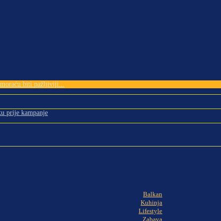
oraću biti pažljiviji...
ku prije kampanje
Balkan
Kuhinja
Lifestyle
Zabava