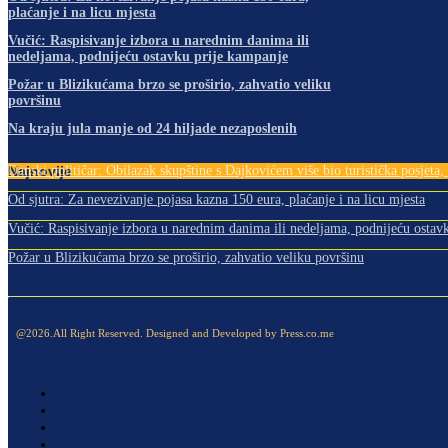
plaćanje i na licu mjesta
Vučić: Raspisivanje izbora u narednim danima ili
nedeljama, podnijeću ostavku prije kampanje
Požar u Blizikućama brzo se proširio, zahvatio veliku
površinu
Na kraju jula manje od 24 hiljade nezaposlenih
Najnovije
Danski političar: Obilazak skupštine s Dajkovićem više bio turistička posjeta, m
Od sjutra: Za nevezivanje pojasa kazna 150 eura, plaćanje i na licu mjesta
Vučić: Raspisivanje izbora u narednim danima ili nedeljama, podnijeću ostav
Požar u Blizikućama brzo se proširio, zahvatio veliku površinu
@2026.All Right Reserved. Designed and Developed by Press.co.me