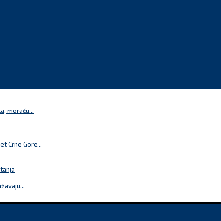
a, moraću...
t Crne Gore...
itanja
žavaju...