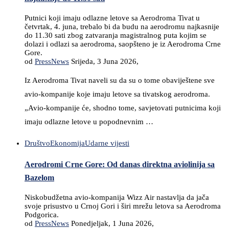
Putnici koji imaju odlazne letove sa Aerodroma Tivat u
četvrtak, 4. juna, trebalo bi da budu na aerodromu najkasnije
do 11.30 sati zbog zatvaranja magistralnog puta kojim se
dolazi i odlazi sa aerodroma, saopšteno je iz Aerodroma Crne
Gore.
od
PressNews
Srijeda, 3 Juna 2026,
Iz Aerodroma Tivat naveli su da su o tome obaviještene sve
avio-kompanije koje imaju letove sa tivatskog aerodroma.
„Avio-kompanije će, shodno tome, savjetovati putnicima koji
imaju odlazne letove u popodnevnim …
Društvo
Ekonomija
Udarne vijesti
Aerodromi Crne Gore: Od danas direktna aviolinija sa
Bazelom
Niskobudžetna avio-kompanija Wizz Air nastavlja da jača
svoje prisustvo u Crnoj Gori i širi mrežu letova sa Aerodroma
Podgorica.
od
PressNews
Ponedjeljak, 1 Juna 2026,