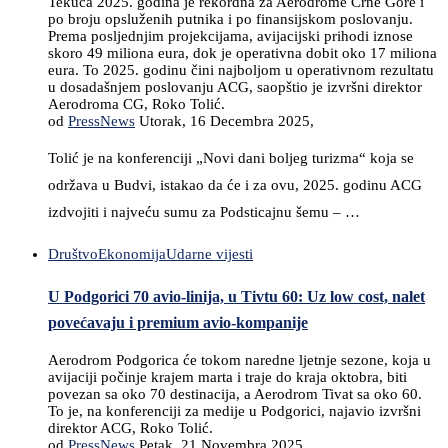
Tekuća 2025. godina je rekordna za Aerodrome Crne Gore i
po broju opsluženih putnika i po finansijskom poslovanju.
Prema posljednjim projekcijama, avijacijski prihodi iznose
skoro 49 miliona eura, dok je operativna dobit oko 17 miliona
eura. To 2025. godinu čini najboljom u operativnom rezultatu
u dosadašnjem poslovanju ACG, saopštio je izvršni direktor
Aerodroma CG, Roko Tolić.
od
PressNews
Utorak, 16 Decembra 2025,
Tolić je na konferenciji „Novi dani boljeg turizma“ koja se
održava u Budvi, istakao da će i za ovu, 2025. godinu ACG
izdvojiti i najveću sumu za Podsticajnu šemu – …
Društvo
Ekonomija
Udarne vijesti
U Podgorici 70 avio-linija, u Tivtu 60: Uz low cost, nalet
povećavaju i premium avio-kompanije
Aerodrom Podgorica će tokom naredne ljetnje sezone, koja u
avijaciji počinje krajem marta i traje do kraja oktobra, biti
povezan sa oko 70 destinacija, a Aerodrom Tivat sa oko 60.
To je, na konferenciji za medije u Podgorici, najavio izvršni
direktor ACG, Roko Tolić.
od
PressNews
Petak, 21 Novembra 2025,