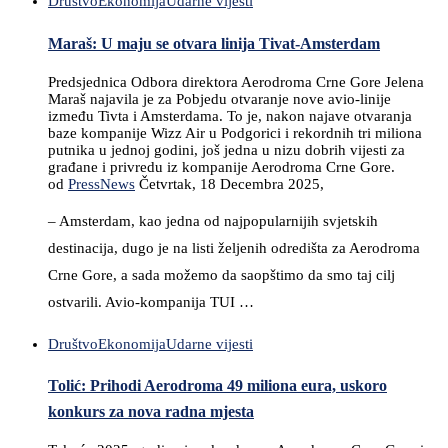
Društvo
Ekonomija
Udarne vijesti
Maraš: U maju se otvara linija Tivat-Amsterdam
Predsjednica Odbora direktora Aerodroma Crne Gore Jelena
Maraš najavila je za Pobjedu otvaranje nove avio-linije
između Tivta i Amsterdama. To je, nakon najave otvaranja
baze kompanije Wizz Air u Podgorici i rekordnih tri miliona
putnika u jednoj godini, još jedna u nizu dobrih vijesti za
građane i privredu iz kompanije Aerodroma Crne Gore.
od
PressNews
Četvrtak, 18 Decembra 2025,
– Amsterdam, kao jedna od najpopularnijih svjetskih
destinacija, dugo je na listi željenih odredišta za Aerodroma
Crne Gore, a sada možemo da saopštimo da smo taj cilj
ostvarili. Avio-kompanija TUI …
Društvo
Ekonomija
Udarne vijesti
Tolić: Prihodi Aerodroma 49 miliona eura, uskoro
konkurs za nova radna mjesta