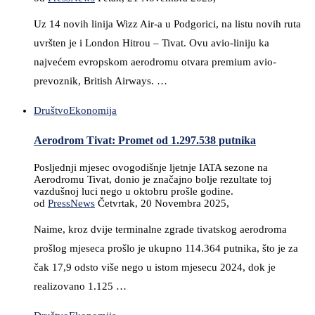
Uz 14 novih linija Wizz Air-a u Podgorici, na listu novih ruta
uvršten je i London Hitrou – Tivat. Ovu avio-liniju ka
najvećem evropskom aerodromu otvara premium avio-
prevoznik, British Airways. …
Društvo
Ekonomija
Aerodrom Tivat: Promet od 1.297.538 putnika
Posljednji mjesec ovogodišnje ljetnje IATA sezone na
Aerodromu Tivat, donio je značajno bolje rezultate toj
vazdušnoj luci nego u oktobru prošle godine.
od
PressNews
Četvrtak, 20 Novembra 2025,
Naime, kroz dvije terminalne zgrade tivatskog aerodroma
prošlog mjeseca prošlo je ukupno 114.364 putnika, što je za
čak 17,9 odsto više nego u istom mjesecu 2024, dok je
realizovano 1.125 …