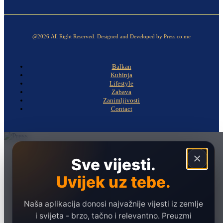
@2026.All Right Reserved. Designed and Developed by Press.co.me
Balkan
Kuhinja
Lifestyle
Zabava
Zanimljivosti
Contact
Naslovna
×
Sve vijesti.
Politika
Uvijek uz tebe.
Društvo
Hronika
Naša aplikacija donosi najvažnije vijesti iz zemlje
Ekonomija
i svijeta - brzo, tačno i relevantno. Preuzmi