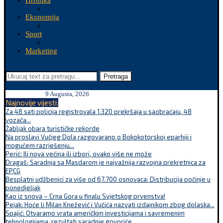
Hronika
Ekonomija
Sport
Marketing
Pretraga
9 Augusta, 2026
Najnovije vijesti:
Za 48 sati policija registrovala 1.320 prekršaja u saobraćaju, 48
vozača...
Žabljak obara turističke rekorde
Na proslavi Vučjeg Dola razgovarano o Bokokotorskoj eparhiji i
mogućem razrješenju...
Perić: Ili nova većina ili izbori, ovako više ne može
Dragaš: Saradnja sa Masdarom je najvažnija razvojna prekretnica za
EPCG
Besplatni udžbenici za više od 67.700 osnovaca: Distribucija počinje u
ponedjeljak
Kao iz snova – Crna Gora u finalu Svjetskog prvenstva!
Pejak: Hoće li Milan Knežević i Vučića nazvati izdajnikom zbog dolaska...
Spajić: Otvaramo vrata američkim investicijama i savremenim
tehnologijama, rezultati saradnje govoriće...