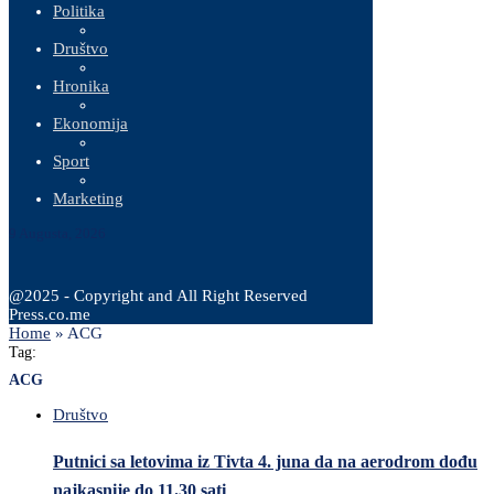
Politika
Društvo
Hronika
Ekonomija
Sport
Marketing
9 Augusta, 2026
@2025 - Copyright and All Right Reserved
Press.co.me
Home
»
ACG
Tag:
ACG
Društvo
Putnici sa letovima iz Tivta 4. juna da na aerodrom dođu
najkasnije do 11.30 sati