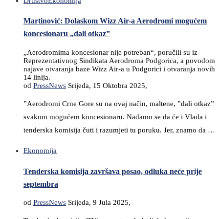
Društvo
Ekonomija
Martinović: Dolaskom Wizz Air-a Aerodromi mogućem
koncesionaru „dali otkaz”
„Aerodromima koncesionar nije potreban“, poručili su iz
Reprezentativnog Sindikata Aerodroma Podgorica, a povodom
najave otvaranja baze Wizz Air-a u Podgorici i otvaranja novih
14 linija.
od
PressNews
Srijeda, 15 Oktobra 2025,
”Aerodromi Crne Gore su na ovaj način, maltene, ”dali otkaz”
svakom mogućem koncesionaru. Nadamo se da će i Vlada i
tenderska komisija čuti i razumjeti tu poruku. Jer, znamo da …
Ekonomija
Tenderska komisija završava posao, odluka neće prije
septembra
od
PressNews
Srijeda, 9 Jula 2025,