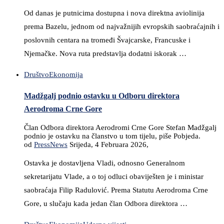
Od danas je putnicima dostupna i nova direktna aviolinija
prema Bazelu, jednom od najvažnijih evropskih saobraćajnih i
poslovnih centara na tromeđi Švajcarske, Francuske i
Njemačke. Nova ruta predstavlja dodatni iskorak …
Društvo
Ekonomija
Madžgalj podnio ostavku u Odboru direktora
Aerodroma Crne Gore
Član Odbora direktora Aerodromi Crne Gore Stefan Madžgalj
podnio je ostavku na članstvo u tom tijelu, piše Pobjeda.
od
PressNews
Srijeda, 4 Februara 2026,
Ostavka je dostavljena Vladi, odnosno Generalnom
sekretarijatu Vlade, a o toj odluci obaviješten je i ministar
saobraćaja Filip Radulović. Prema Statutu Aerodroma Crne
Gore, u slučaju kada jedan član Odbora direktora …