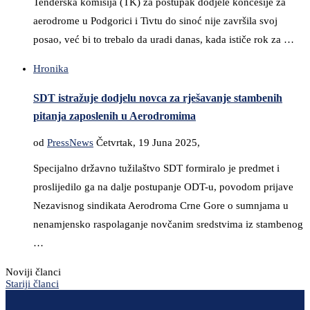
Tenderska komisija (TK) za postupak dodjele koncesije za
aerodrome u Podgorici i Tivtu do sinoć nije završila svoj
posao, već bi to trebalo da uradi danas, kada ističe rok za …
Hronika
SDT istražuje dodjelu novca za rješavanje stambenih
pitanja zaposlenih u Aerodromima
od
PressNews
Četvrtak, 19 Juna 2025,
Specijalno državno tužilaštvo SDT formiralo je predmet i
proslijedilo ga na dalje postupanje ODT-u, povodom prijave
Nezavisnog sindikata Aerodroma Crne Gore o sumnjama u
nenamjensko raspolaganje novčanim sredstvima iz stambenog
…
Noviji članci
Stariji članci