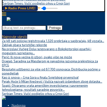
Serbian Times: Vučić podijelio crkvu u Crnoj Gori
▶️ Radio Press LIVE!
🔊
Pretraga
Najnovije vijesti:
Za 48 sati policija registrovala 1.320 prekršaja u saobraćaju, 48 vozača...
Žabljak obara turističke rekorde
Na proslavi Vučjeg Dola razgovarano o Bokokotorskoj eparhiji i
mogućem razrješenju...
Perić: Ili nova većina ili izbori, ovako više ne može
Dragaš: Saradnja sa Masdarom je najvažnija razvojna prekretnica za
EPCG
Besplatni udžbenici za više od 67.700 osnovaca: Distribucija počinje u
ponedjeljak
Kao iz snova – Crna Gora u finalu Svjetskog prvenstva!
Pejak: Hoće li Milan Knežević i Vučića nazvati izdajnikom zbog dolaska...
Spajić: Otvaramo vrata američkim investicijama i savremenim
tehnologijama, rezultati saradnje govoriće...
Serbian Times: Vučić podijelio crkvu u Crnoj Gori
Naslovna