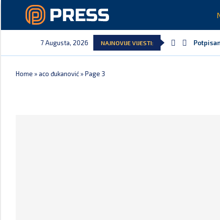
7 Augusta, 2026
Potpisan
NAJNOVIJE VIJESTI:
Home
»
aco đukanović
»
Page 3