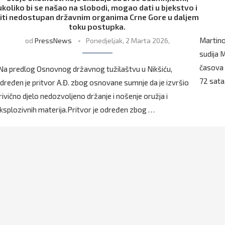
ukoliko bi se našao na slobodi, mogao dati u bjekstvo i
iti nedostupan državnim organima Crne Gore u daljem
toku postupka.
Martino
od
PressNews
Ponedjeljak, 2 Marta 2026,
sudija 
časova 
Na predlog Osnovnog državnog tužilaštvu u Nikšiću,
72 sata,
dređen je pritvor A.Đ. zbog osnovane sumnje da je izvršio
rivično djelo nedozvoljeno držanje i nošenje oružja i
ksplozivnih materija.Pritvor je određen zbog …