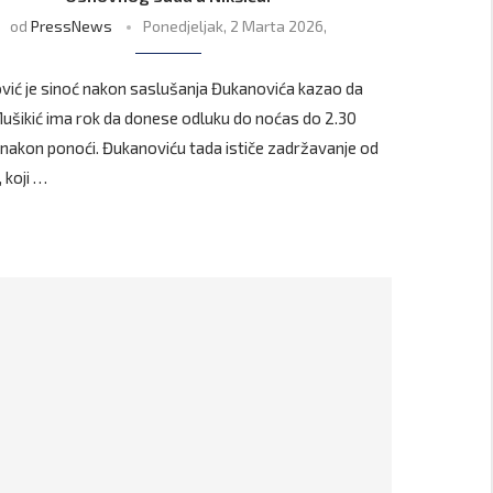
od
PressNews
Ponedjeljak, 2 Marta 2026,
vić je sinoć nakon saslušanja Đukanovića kazao da
Mušikić ima rok da donese odluku do noćas do 2.30
nakon ponoći. Đukanoviću tada ističe zadržavanje od
 koji …