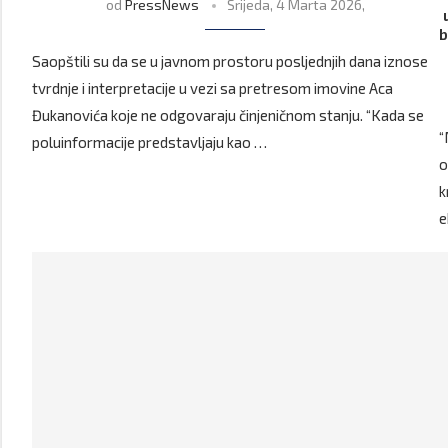
od
PressNews
Srijeda, 4 Marta 2026,
b
Saopštili su da se u javnom prostoru posljednjih dana iznose
tvrdnje i interpretacije u vezi sa pretresom imovine Aca
Đukanovića koje ne odgovaraju činjeničnom stanju. “Kada se
“
poluinformacije predstavljaju kao …
o
k
e