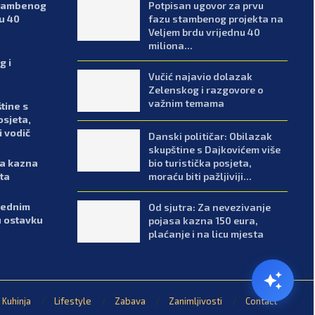
stambenog
Potpisan ugovor za prvu
u 40
fazu stambenog projekta na
Veljem brdu vrijednu 40
miliona...
g i
Vučić najavio dolazak
Zelenskog i razgovore o
važnim temama
tine s
osjeta,
i vodič
Danski političar: Obilazak
skupštine s Dajkovićem više
bio turistička posjeta,
sa kazna
moraću biti pažljiviji...
sta
arednim
Od sjutra: Za nevezivanje
u ostavku
pojasa kazna 150 eura,
plaćanje i na licu mjesta
Kuhinja
Lifestyle
Zabava
Zanimljivosti
Contact