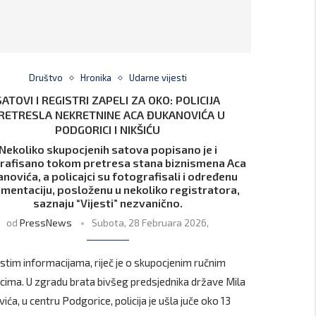
Društvo
Hronika
Udarne vijesti
SATOVI I REGISTRI ZAPELI ZA OKO: POLICIJA
RETRESLA NEKRETNINE ACA ĐUKANOVIĆA U
PODGORICI I NIKŠIĆU
Nekoliko skupocjenih satova popisano je i
rafisano tokom pretresa stana biznismena Aca
novića, a policajci su fotografisali i određenu
mentaciju, posloženu u nekoliko registratora,
saznaju “Vijesti” nezvanično.
od
PressNews
Subota, 28 Februara 2026,
stim informacijama, riječ je o skupocjenim ručnim
cima. U zgradu brata bivšeg predsjednika države Mila
ća, u centru Podgorice, policija je ušla juče oko 13