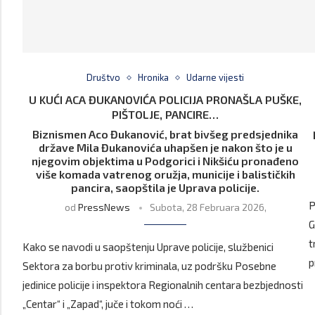
Društvo
Hronika
Udarne vijesti
U KUĆI ACA ĐUKANOVIĆA POLICIJA PRONAŠLA PUŠKE,
PIŠTOLJE, PANCIRE…
Biznismen Aco Đukanović, brat bivšeg predsjednika
države Mila Đukanovića uhapšen je nakon što je u
njegovim objektima u Podgorici i Nikšiću pronađeno
više komada vatrenog oružja, municije i balističkih
pancira, saopštila je Uprava policije.
P
od
PressNews
Subota, 28 Februara 2026,
G
t
Kako se navodi u saopštenju Uprave policije, službenici
p
Sektora za borbu protiv kriminala, uz podršku Posebne
jedinice policije i inspektora Regionalnih centara bezbjednosti
„Centar“ i „Zapad“, juče i tokom noći …