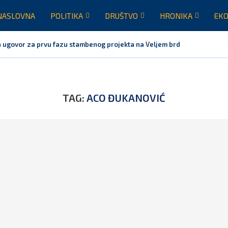
NASLOVNA
POLITIKA
DRUŠTVO
HRONIKA
EKO
 ugovor za prvu fazu stambenog projekta na Veljem brdu vrijednu...
TAG:
ACO ĐUKANOVIĆ