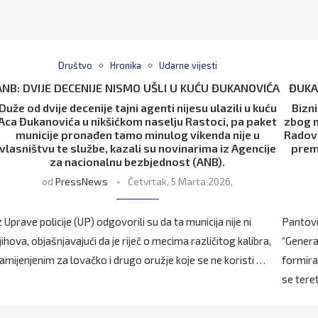
Društvo
Hronika
Udarne vijesti
ANB: DVIJE DECENIJE NISMO UŠLI U KUĆU ĐUKANOVIĆA
ĐUKA
Duže od dvije decenije tajni agenti nijesu ulazili u kuću
Bizn
Aca Đukanovića u nikšićkom naselju Rastoci, pa paket
zbog n
municije pronađen tamo minulog vikenda nije u
Radova
vlasništvu te službe, kazali su novinarima iz Agencije
prem
za nacionalnu bezbjednost (ANB).
od
PressNews
Četvrtak, 5 Marta 2026,
z Uprave policije (UP) odgovorili su da ta municija nije ni
Pantovi
jihova, objašnjavajući da je riječ o mecima različitog kalibra,
“Genera
amijenjenim za lovačko i drugo oružje koje se ne koristi …
formira
se tere