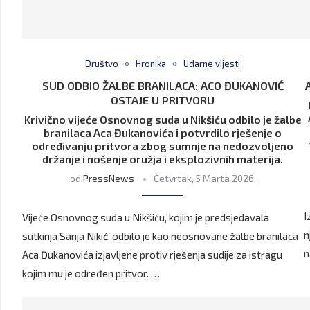
Društvo
Hronika
Udarne vijesti
SUD ODBIO ŽALBE BRANILACA: ACO ĐUKANOVIĆ
OSTAJE U PRITVORU
Krivično vijeće Osnovnog suda u Nikšiću odbilo je žalbe
branilaca Aca Đukanovića i potvrdilo rješenje o
određivanju pritvora zbog sumnje na nedozvoljeno
držanje i nošenje oružja i eksplozivnih materija.
od
PressNews
Četvrtak, 5 Marta 2026,
I
Vijeće Osnovnog suda u Nikšiću, kojim je predsjedavala
n
sutkinja Sanja Nikić, odbilo je kao neosnovane žalbe branilaca
n
Aca Đukanovića izjavljene protiv rješenja sudije za istragu
kojim mu je određen pritvor. …