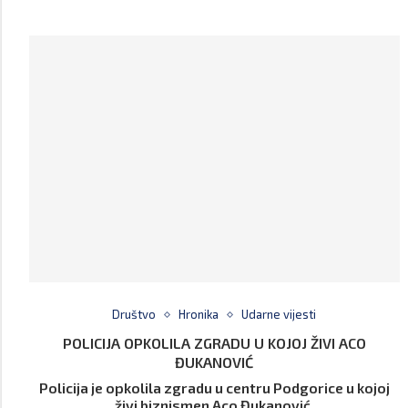
Društvo
Hronika
Udarne vijesti
POLICIJA OPKOLILA ZGRADU U KOJOJ ŽIVI ACO
ĐUKANOVIĆ
Policija je opkolila zgradu u centru Podgorice u kojoj
živi biznismen Aco Đukanović.