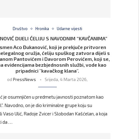
Društvo
Hronika
Udarne vijesti
NOVIĆ DIJELI ĆELIJU S NAVODNIM “KAVČANIMA”
ismen Aco Đukanović, koji je prekjuče pritvoren
elegalnog oružja, ćeliju spuškog zatvora dijeli s
nom Pantovićem i Davorom Perovićem, koji se,
a evidencijama bezbjednosnih službi, vode kao
pripadnici "kavačkog klana".
od
PressNews
Srijeda, 4 Marta 2026,
ć je osumnjičen u predmetu javnosti poznatom kao
l”. Navodno, on je dio kriminalne grupe koju su
li Vaso Ulić, Radoje Zvicer i Slobodan Kašćelan, a koja
ti da …