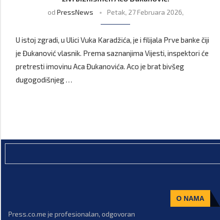
od
PressNews
Petak, 27 Februara 2026,
U istoj zgradi, u Ulici Vuka Karadžića, je i filijala Prve banke čiji
je Đukanović vlasnik. Prema saznanjima Vijesti, inspektori će
pretresti imovinu Aca Đukanovića. Aco je brat bivšeg
dugogodišnjeg …
O NAMA
Press.co.me je profesionalan, odgovoran