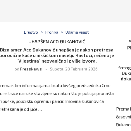
Društvo
Hronika
Udarne vijesti
UHAPŠEN ACO ĐUKANOVIĆ
P
Biznismen Aco Đukanović uhapšen je nakon pretresa
porodične kuće u nikšićkom naselju Rastoci, rečeno je
"Vijestima" nezvanično iz više izvora.
fotog
od
PressNews
Subota, 28 Februara 2026,
Đuka
doku
rema istim informacijama, bratu bivšeg predsjednika Crne
ore, lisice na ruke stavljene su nakon što je policija pronašla
ri puške, policijsku opremu i pancir. Imovina Đukanovića
Prema i
retresana je od juče …
časovni
Đukanovi