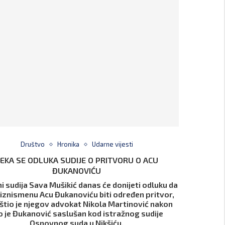
Društvo
Hronika
Udarne vijesti
EKA SE ODLUKA SUDIJE O PRITVORU O ACU
ĐUKANOVIĆU
ni sudija Sava Mušikić danas će donijeti odluku da
 biznismenu Acu Đukanoviću biti određen pritvor,
tio je njegov advokat Nikola Martinović nakon
o je Đukanović saslušan kod istražnog sudije
Osnovnog suda u Nikšiću.