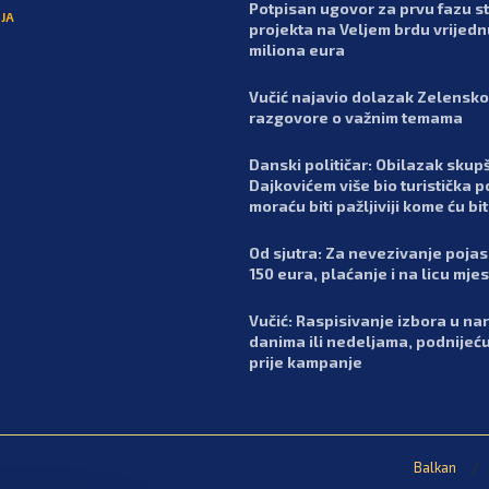
Potpisan ugovor za prvu fazu 
JA
projekta na Veljem brdu vrijedn
miliona eura
Vučić najavio dolazak Zelensko
razgovore o važnim temama
Danski političar: Obilazak skupš
Dajkovićem više bio turistička p
moraću biti pažljiviji kome ću bit
Od sjutra: Za nevezivanje poja
150 eura, plaćanje i na licu mje
Vučić: Raspisivanje izbora u n
danima ili nedeljama, podnijeć
prije kampanje
Balkan