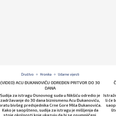
Društvo
Hronika
Udarne vijesti
(VIDEO) ACU ĐUKANOVIĆU ODREĐEN PRITVOR DO 30
Č
DANA
Sudija za istragu Osnovnog suda u Nikšiću odredio je
Istraž
zadržavanje do 30 dana biznismenu Acu Đukanoviću,
li će
bratu bivšeg predsjednika Crne Gore Mila Đukanovića.
saopš
Kako je saopšteno, sudija za istragu je mišljenja da
št
stoje okolnosti koje ukazuju da bi se osumnjičeni,