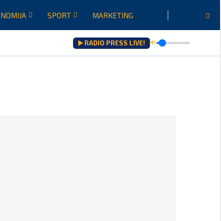
NOMIJA
SPORT
MARKETING
▶️ RADIO PRESS LIVE!
🔊