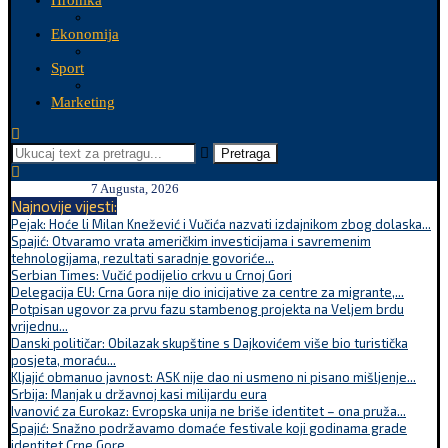
Hronika
Ekonomija
Sport
Marketing
Pretraga
7 Augusta, 2026
Najnovije vijesti:
Pejak: Hoće li Milan Knežević i Vučića nazvati izdajnikom zbog dolaska...
Spajić: Otvaramo vrata američkim investicijama i savremenim
tehnologijama, rezultati saradnje govoriće...
Serbian Times: Vučić podijelio crkvu u Crnoj Gori
Delegacija EU: Crna Gora nije dio inicijative za centre za migrante,...
Potpisan ugovor za prvu fazu stambenog projekta na Veljem brdu
vrijednu...
Danski političar: Obilazak skupštine s Dajkovićem više bio turistička
posjeta, moraću...
Kljajić obmanuo javnost: ASK nije dao ni usmeno ni pisano mišljenje...
Srbija: Manjak u državnoj kasi milijardu eura
Ivanović za Eurokaz: Evropska unija ne briše identitet – ona pruža...
Spajić: Snažno podržavamo domaće festivale koji godinama grade
identitet Crne Gore...