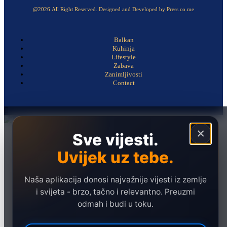
@2026.All Right Reserved. Designed and Developed by Press.co.me
Balkan
Kuhinja
Lifestyle
Zabava
Zanimljivosti
Contact
×
Sve vijesti.
Naslovna
Politika
Uvijek uz tebe.
Društvo
Hronika
Naša aplikacija donosi najvažnije vijesti iz zemlje
i svijeta - brzo, tačno i relevantno. Preuzmi
Ekonomija
odmah i budi u toku.
Sport