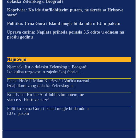
dolaska Zelenskog u Beograd?
Koprivica: Ko ide Amfilohijevim putem, ne skreće sa Hristove
staze!
Politiko: Crna Gora i Island mogle bi da uđu u EU u paketu
Uprava carina: Naplata prihoda porasla 5,5 odsto u odnosu na
prošlu godinu
Najnovije
Njemački list o dolasku Zelenskog u Beograd:
Iza kulisa razgovori o zajedničkoj fabrici...
Pejak: Hoće li Milan Knežević i Vučića nazvati
izdajnikom zbog dolaska Zelenskog u...
Koprivica: Ko ide Amfilohijevim putem, ne
skreće sa Hristove staze!
Politiko: Crna Gora i Island mogle bi da uđu u
EU u paketu