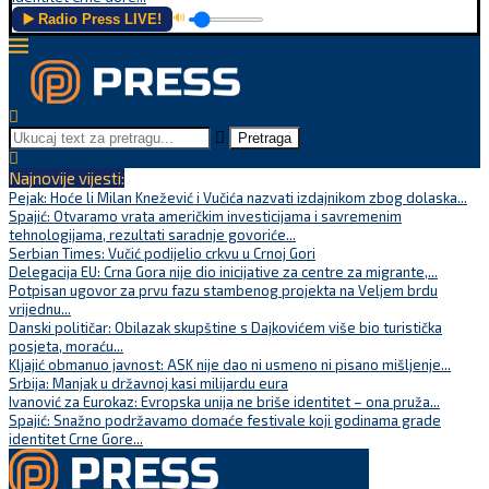
▶️ Radio Press LIVE!
🔊
Pretraga
Najnovije vijesti:
Pejak: Hoće li Milan Knežević i Vučića nazvati izdajnikom zbog dolaska...
Spajić: Otvaramo vrata američkim investicijama i savremenim
tehnologijama, rezultati saradnje govoriće...
Serbian Times: Vučić podijelio crkvu u Crnoj Gori
Delegacija EU: Crna Gora nije dio inicijative za centre za migrante,...
Potpisan ugovor za prvu fazu stambenog projekta na Veljem brdu
vrijednu...
Danski političar: Obilazak skupštine s Dajkovićem više bio turistička
posjeta, moraću...
Kljajić obmanuo javnost: ASK nije dao ni usmeno ni pisano mišljenje...
Srbija: Manjak u državnoj kasi milijardu eura
Ivanović za Eurokaz: Evropska unija ne briše identitet – ona pruža...
Spajić: Snažno podržavamo domaće festivale koji godinama grade
identitet Crne Gore...