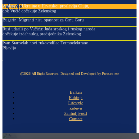
Najnovije
Ambasada Ukrajine u Hrvatskoj proslavlja Oluju,
dok Vučić dočekuje Zelenskog
Bugarin: Migranti nisu opasnost za Crnu Goru
Rusi udarili po Vučiću: Juda srpskog i ruskog naroda
dočekuje izdahnulog predsjednika Zelenskog
Ivan Starovlah novi rukovodilac Termoelektrane
Pljevlja
@2026.All Right Reserved. Designed and Developed by Press.co.me
Balkan
Kuhinja
Lifestyle
Zabava
Zanimljivosti
Contact