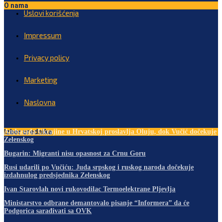
O nama
Uslovi korišćenja
Impressum
Privacy policy
Marketing
Naslovna
Izbor urednika
Ambasada Ukrajine u Hrvatskoj proslavlja Oluju, dok Vučić dočekuje
Zelenskog
Bugarin: Migranti nisu opasnost za Crnu Goru
Rusi udarili po Vučiću: Juda srpskog i ruskog naroda dočekuje
izdahnulog predsjednika Zelenskog
Ivan Starovlah novi rukovodilac Termoelektrane Pljevlja
Ministarstvo odbrane demantovalo pisanje “Informera” da će
Podgorica sarađivati sa OVK