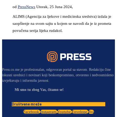
od
PressNews
Utorak, 25 Juna 2024,
ALIMS (Agencija za ljekove i medicinska sredstva) izdala je
saopštenje na svom sajtu u kojem se navodi da je iz prometa
povučena serija lijeka rudakol.
Press.co.me je profesionalan, odgovoran portal sa stavom. Redakciju čine
iskusni urednici i novinari koji beskompromisno, otvoreno i nedvosmisleno
izvještavaju i informišu javnost.
Mi smo tu zbog Vas, čitamo se!
Društvene mreže
Facebook
Instagram
Youtube
Envelope
Rss