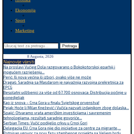
Hronika
Ekonomija
Sport
Marketing
Pretraga
8 Augusta, 2026
Najnovije vijesti:
Na proslavi Vučjeg Dola razgovarano o Bokokotorskoj eparhiji i
mogućem razrješenju...
Perić: Ili nova većina ili izbori, ovako više ne može
Dragaš: Saradnja sa Masdarom je najvažnija razvojna prekretnica za
EPCG
Besplatni udžbenici za više od 67.700 osnovaca: Distribucija počinje u
ponedjeljak
Kao iz snova – Crna Gora u finalu Svjetskog prvenstva!
Pejak: Hoće li Milan Knežević i Vučića nazvati izdajnikom zbog dolaska...
Spajić: Otvaramo vrata američkim investicijama i savremenim
tehnologijama, rezultati saradnje govoriće...
Serbian Times: Vučić podijelio crkvu u Crnoj Gori
Delegacija EU: Crna Gora nije dio inicijative za centre za migrante,...
Potpisan ugovor za prvu fazu stambenog projekta na Veljem brdu