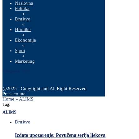
Naslovna
Politika
Društvo
Hronika
Ekonomija
Sport
Marketing
8 Augusta, 2026
@2025 - Copyright and All Right Reserved
Press.co.me
Home
»
ALIMS
Tag:
ALIMS
Društvo
Izdato upozorenje: Povučena serija ljekova