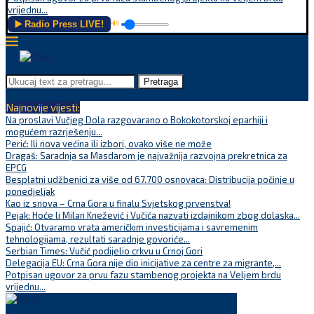
vrijednu...
▶️ Radio Press LIVE!
🔊
Pretraga
Najnovije vijesti:
Na proslavi Vučjeg Dola razgovarano o Bokokotorskoj eparhiji i
mogućem razrješenju...
Perić: Ili nova većina ili izbori, ovako više ne može
Dragaš: Saradnja sa Masdarom je najvažnija razvojna prekretnica za
EPCG
Besplatni udžbenici za više od 67.700 osnovaca: Distribucija počinje u
ponedjeljak
Kao iz snova – Crna Gora u finalu Svjetskog prvenstva!
Pejak: Hoće li Milan Knežević i Vučića nazvati izdajnikom zbog dolaska...
Spajić: Otvaramo vrata američkim investicijama i savremenim
tehnologijama, rezultati saradnje govoriće...
Serbian Times: Vučić podijelio crkvu u Crnoj Gori
Delegacija EU: Crna Gora nije dio inicijative za centre za migrante,...
Potpisan ugovor za prvu fazu stambenog projekta na Veljem brdu
vrijednu...