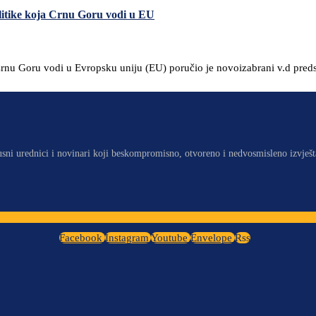
litike koja Crnu Goru vodi u EU
 Crnu Goru vodi u Evropsku uniju (EU) poručio je novoizabrani v.d pred
usni urednici i novinari koji beskompromisno, otvoreno i nedvosmisleno izvješt
Facebook
Instagram
Youtube
Envelope
Rss