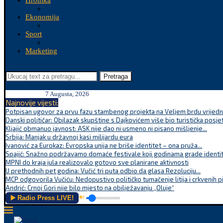
Hronika
Ekonomija
Sport
Marketing
Pretraga
7 Augusta, 2026
Najnovije vijesti:
Potpisan ugovor za prvu fazu stambenog projekta na Veljem brdu vrijednu
Danski političar: Obilazak skupštine s Dajkovićem više bio turistička posjet
Kljajić obmanuo javnost: ASK nije dao ni usmeno ni pisano mišljenje...
Srbija: Manjak u državnoj kasi milijardu eura
Ivanović za Eurokaz: Evropska unija ne briše identitet – ona pruža...
Spajić: Snažno podržavamo domaće festivale koji godinama grade identite
MPNI do kraja jula realizovalo gotovo sve planirane aktivnosti
U prethodnih pet godina: Vučić tri puta odbio da glasa Rezoluciju...
MCP odgovorila Vučiću: Nedopustivo političko tumačenje litija i crkvenih p
Andrić: Crnoj Gori nije bilo mjesto na obilježavanju „Oluje“
▶️ Radio Press LIVE!
🔊