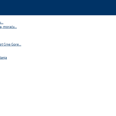
...
a, moraću...
t Crne Gore...
tanja