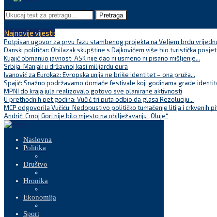
Pretraga
Najnovije vijesti:
Potpisan ugovor za prvu fazu stambenog projekta na Veljem brdu vrijednu
Danski političar: Obilazak skupštine s Dajkovićem više bio turistička posjet
Kljajić obmanuo javnost: ASK nije dao ni usmeno ni pisano mišljenje...
Srbija: Manjak u državnoj kasi milijardu eura
Ivanović za Eurokaz: Evropska unija ne briše identitet – ona pruža...
Spajić: Snažno podržavamo domaće festivale koji godinama grade identite
MPNI do kraja jula realizovalo gotovo sve planirane aktivnosti
U prethodnih pet godina: Vučić tri puta odbio da glasa Rezoluciju...
MCP odgovorila Vučiću: Nedopustivo političko tumačenje litija i crkvenih pi
Andrić: Crnoj Gori nije bilo mjesto na obilježavanju „Oluje“
Naslovna
Politika
Društvo
Hronika
Ekonomija
Sport