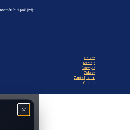
oraću biti pažljiviji...
Balkan
Kuhinja
Lifestyle
Zabava
Zanimljivosti
Contact
×