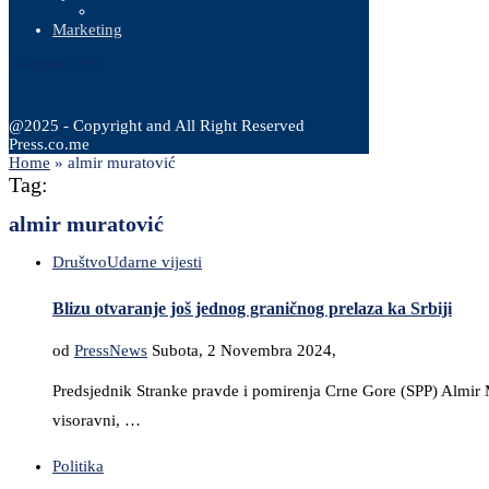
Marketing
7 Augusta, 2026
@2025 - Copyright and All Right Reserved
Press.co.me
Home
»
almir muratović
Tag:
almir muratović
Društvo
Udarne vijesti
Blizu otvaranje još jednog graničnog prelaza ka Srbiji
od
PressNews
Subota, 2 Novembra 2024,
Predsjednik Stranke pravde i pomirenja Crne Gore (SPP) Almir Mu
visoravni, …
Politika