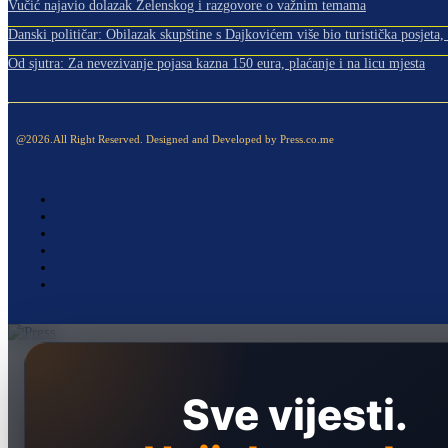
Vučić najavio dolazak Zelenskog i razgovore o važnim temama
Danski političar: Obilazak skupštine s Dajkovićem više bio turistička posjeta, m
Od sjutra: Za nevezivanje pojasa kazna 150 eura, plaćanje i na licu mjesta
@2026.All Right Reserved. Designed and Developed by Press.co.me
Naslovna
Politika
Sve vijesti.
Društvo