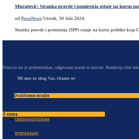
Muratović: Stranka pravde i pomirenja ostaje na kursu po
od
PressNews
Utorak, 30 Jula 2024,
Stranka pravde i pomirenja (SPP) ostaje na kursu politike koja
Press.co.me je profesionalan, odgovoran portal sa stavom. Redakciju čine isk
Mi smo tu zbog Vas, čitamo se!
Društvene mreže
O nama
Uslovi korišćenja
Impressum