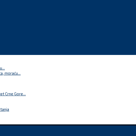
...
a, moraću...
t Crne Gore...
itanja