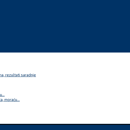
a, rezultati saradnje
...
a, moraću...