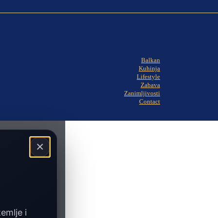
Balkan
Kuhinja
Lifestyle
Zabava
Zanimljivosti
Contact
×
zemlje i