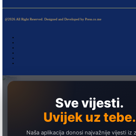
@2026.All Right Reserved. Designed and Developed by Press.co.me
Naslovna
Politika
Sve vijesti.
Društvo
Uvijek uz tebe.
Hronika
Ekonomija
Naša aplikacija donosi najvažnije vijesti iz 
Sport