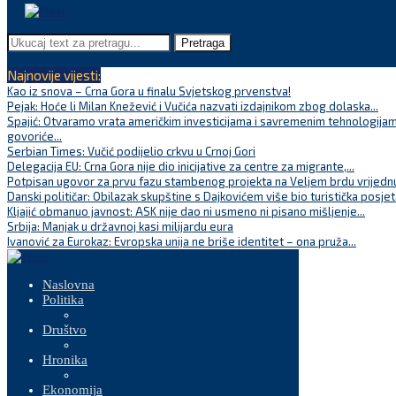
Pretraga
Najnovije vijesti:
Kao iz snova – Crna Gora u finalu Svjetskog prvenstva!
Pejak: Hoće li Milan Knežević i Vučića nazvati izdajnikom zbog dolaska...
Spajić: Otvaramo vrata američkim investicijama i savremenim tehnologijam
govoriće...
Serbian Times: Vučić podijelio crkvu u Crnoj Gori
Delegacija EU: Crna Gora nije dio inicijative za centre za migrante,...
Potpisan ugovor za prvu fazu stambenog projekta na Veljem brdu vrijednu
Danski političar: Obilazak skupštine s Dajkovićem više bio turistička posjet
Kljajić obmanuo javnost: ASK nije dao ni usmeno ni pisano mišljenje...
Srbija: Manjak u državnoj kasi milijardu eura
Ivanović za Eurokaz: Evropska unija ne briše identitet – ona pruža...
Naslovna
Politika
Društvo
Hronika
Ekonomija