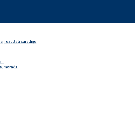
a, rezultati saradnje
...
a, moraću...