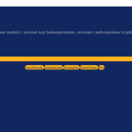
usni urednici i novinari koji beskompromisno, otvoreno i nedvosmisleno izvješt
Facebook
Instagram
Youtube
Envelope
Rss