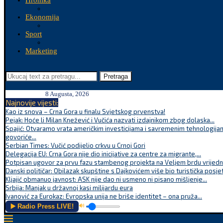
Hronika
Ekonomija
Sport
Marketing
Pretraga
8 Augusta, 2026
Najnovije vijesti:
Kao iz snova – Crna Gora u finalu Svjetskog prvenstva!
Pejak: Hoće li Milan Knežević i Vučića nazvati izdajnikom zbog dolaska...
Spajić: Otvaramo vrata američkim investicijama i savremenim tehnologijam
govoriće...
Serbian Times: Vučić podijelio crkvu u Crnoj Gori
Delegacija EU: Crna Gora nije dio inicijative za centre za migrante,...
Potpisan ugovor za prvu fazu stambenog projekta na Veljem brdu vrijednu
Danski političar: Obilazak skupštine s Dajkovićem više bio turistička posjet
Kljajić obmanuo javnost: ASK nije dao ni usmeno ni pisano mišljenje...
Srbija: Manjak u državnoj kasi milijardu eura
Ivanović za Eurokaz: Evropska unija ne briše identitet – ona pruža...
▶️ Radio Press LIVE!
🔊