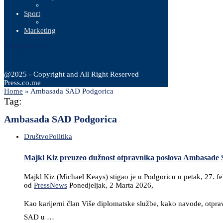
Sport
Marketing
8 Augusta, 2026
@2025 - Copyright and All Right Reserved
Press.co.me
Home
»
Ambasada SAD Podgorica
Tag:
Ambasada SAD Podgorica
Društvo
Politika
Majkl Kiz preuzeo dužnost otpravnika poslova Ambasade 
Majkl Kiz (Michael Keays) stigao je u Podgoricu u petak, 27. 
od
PressNews
Ponedjeljak, 2 Marta 2026,
Kao karijerni član Više diplomatske službe, kako navode, otprav
SAD u …