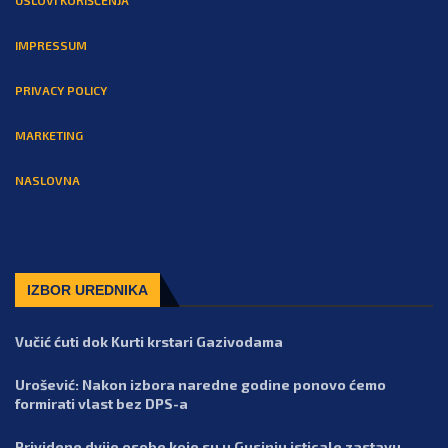
IMPRESSUM
PRIVACY POLICY
MARKETING
NASLOVNA
IZBOR UREDNIKA
Vučić ćuti dok Kurti krstari Gazivodama
Urošević: Nakon izbora naredne godine ponovo ćemo
formirati vlast bez DPS-a
Prividene dvije osobe koje su u Gusinju isticale zastavu