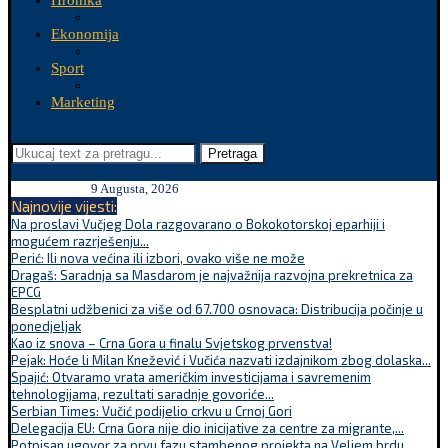
Hronika
Ekonomija
Sport
Marketing
Pretraga
9 Augusta, 2026
Najnovije vijesti:
Na proslavi Vučjeg Dola razgovarano o Bokokotorskoj eparhiji i
mogućem razrješenju...
Perić: Ili nova većina ili izbori, ovako više ne može
Dragaš: Saradnja sa Masdarom je najvažnija razvojna prekretnica za
EPCG
Besplatni udžbenici za više od 67.700 osnovaca: Distribucija počinje u
ponedjeljak
Kao iz snova – Crna Gora u finalu Svjetskog prvenstva!
Pejak: Hoće li Milan Knežević i Vučića nazvati izdajnikom zbog dolaska...
Spajić: Otvaramo vrata američkim investicijama i savremenim
tehnologijama, rezultati saradnje govoriće...
Serbian Times: Vučić podijelio crkvu u Crnoj Gori
Delegacija EU: Crna Gora nije dio inicijative za centre za migrante,...
Potpisan ugovor za prvu fazu stambenog projekta na Veljem brdu