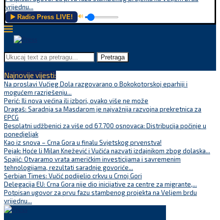
vrijednu...
▶️ Radio Press LIVE!
🔊
Pretraga
Najnovije vijesti:
Na proslavi Vučjeg Dola razgovarano o Bokokotorskoj eparhiji i
mogućem razrješenju...
Perić: Ili nova većina ili izbori, ovako više ne može
Dragaš: Saradnja sa Masdarom je najvažnija razvojna prekretnica za
EPCG
Besplatni udžbenici za više od 67.700 osnovaca: Distribucija počinje u
ponedjeljak
Kao iz snova – Crna Gora u finalu Svjetskog prvenstva!
Pejak: Hoće li Milan Knežević i Vučića nazvati izdajnikom zbog dolaska...
Spajić: Otvaramo vrata američkim investicijama i savremenim
tehnologijama, rezultati saradnje govoriće...
Serbian Times: Vučić podijelio crkvu u Crnoj Gori
Delegacija EU: Crna Gora nije dio inicijative za centre za migrante,...
Potpisan ugovor za prvu fazu stambenog projekta na Veljem brdu
vrijednu...