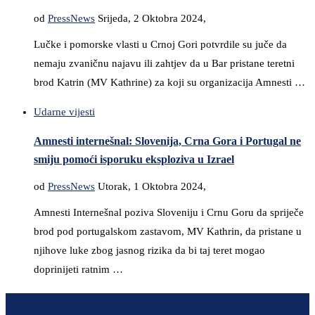
od
PressNews
Srijeda, 2 Oktobra 2024,
Lučke i pomorske vlasti u Crnoj Gori potvrdile su juče da
nemaju zvaničnu najavu ili zahtjev da u Bar pristane teretni
brod Katrin (MV Kathrine) za koji su organizacija Amnesti …
Udarne vijesti
Amnesti internešnal: Slovenija, Crna Gora i Portugal ne
smiju pomoći isporuku eksploziva u Izrael
od
PressNews
Utorak, 1 Oktobra 2024,
Amnesti Internešnal poziva Sloveniju i Crnu Goru da spriječe
brod pod portugalskom zastavom, MV Kathrin, da pristane u
njihove luke zbog jasnog rizika da bi taj teret mogao
doprinijeti ratnim …