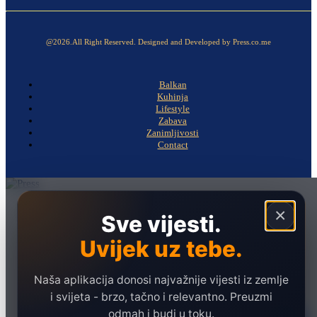
@2026.All Right Reserved. Designed and Developed by Press.co.me
Balkan
Kuhinja
Lifestyle
Zabava
Zanimljivosti
Contact
Naslovna
×
Sve vijesti.
Politika
Uvijek uz tebe.
Društvo
Hronika
Naša aplikacija donosi najvažnije vijesti iz zemlje
Ekonomija
i svijeta - brzo, tačno i relevantno. Preuzmi
odmah i budi u toku.
Sport