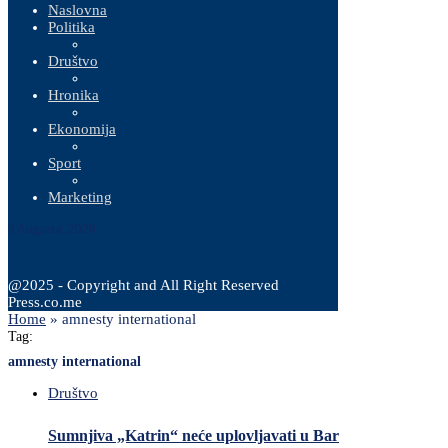
Naslovna
Politika
Društvo
Hronika
Ekonomija
Sport
Marketing
9 Augusta, 2026
@2025 - Copyright and All Right Reserved
Press.co.me
Home
»
amnesty international
Tag:
amnesty international
Društvo
Sumnjiva „Katrin“ neće uplovljavati u Bar