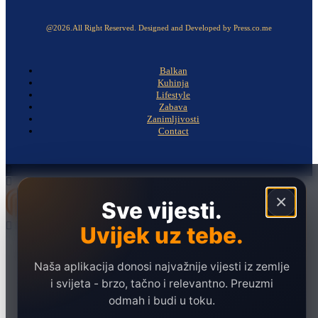
@2026.All Right Reserved. Designed and Developed by Press.co.me
Balkan
Kuhinja
Lifestyle
Zabava
Zanimljivosti
Contact
×
Sve vijesti.
Uvijek uz tebe.
Naslovna
Politika
Naša aplikacija donosi najvažnije vijesti iz zemlje
i svijeta - brzo, tačno i relevantno. Preuzmi
Društvo
odmah i budi u toku.
Hronika