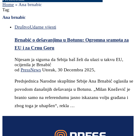
Home
»
Ana brnabic
Tag:
Ana brnabic
Društvo
Udarne vijesti
Brnabić o dešavanjima u Botunu: Ogromna sramota za
EU i za Crnu Goru
Nijesam ja sigurna da Srbija baš želi da ulazi u takvu EU,
ocijenila je Brnabić
od
PressNews
Utorak, 30 Decembra 2025,
Predsjednica Narodne skupštine Srbije Ana Brnabić oglasila se
povodom današnjih dešavanja u Botunu. „Milan Knežević je
branio samo na referendumu jasno iskazanu volju građana i
zbog toga je uhapšen“, rekla …