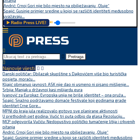
pitanja
Andrić: Crnoj Gori nije bilo mjesto na obilježavanju „Oluje“
Spajić: Gusinje primjer sredine u kojoj se različiti identiteti međusobno
uvažavaju...
▶️ Radio Press LIVE!
🔊
Pretraga
Najnovije vijesti:
Danski političar: Obilazak skupštine s Dajkovićem više bio turistička
posjeta, moraću...
Kljajić obmanuo javnost: ASK nije dao ni usmeno ni pisano mišljenje...
Srbija: Manjak u državnoj kasi milijardu eura
Ivanović za Eurokaz: Evropska unija ne briše identitet – ona pruža...
Spajić: Snažno podržavamo domaće festivale koji godinama grade
identitet Crne Gore...
MPNI do kraja jula realizovalo gotovo sve planirane aktivnosti
U prethodnih pet godina: Vučić tri puta odbio da glasa Rezoluciju...
MCP odgovorila Vučiću: Nedopustivo političko tumačenje litija i crkvenih
pitanja
Andrić: Crnoj Gori nije bilo mjesto na obilježavanju „Oluje“
Spajić: Gusinje primjer sredine u kojoj se različiti identiteti međusobno