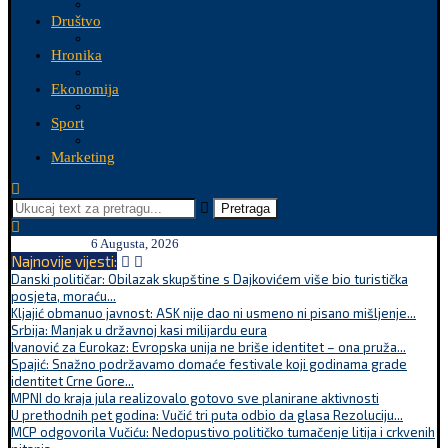
Društvo
Hronika
Ekonomija
Sport
Marketing
Pretraga
6 Augusta, 2026
Najnovije vijesti:
Danski političar: Obilazak skupštine s Dajkovićem više bio turistička
posjeta, moraću...
Kljajić obmanuo javnost: ASK nije dao ni usmeno ni pisano mišljenje...
Srbija: Manjak u državnoj kasi milijardu eura
Ivanović za Eurokaz: Evropska unija ne briše identitet – ona pruža...
Spajić: Snažno podržavamo domaće festivale koji godinama grade
identitet Crne Gore...
MPNI do kraja jula realizovalo gotovo sve planirane aktivnosti
U prethodnih pet godina: Vučić tri puta odbio da glasa Rezoluciju...
MCP odgovorila Vučiću: Nedopustivo političko tumačenje litija i crkvenih