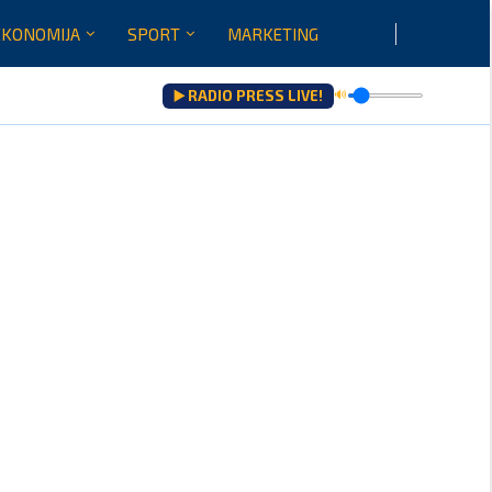
EKONOMIJA
SPORT
MARKETING
▶️ RADIO PRESS LIVE!
🔊