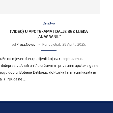
Društvo
(VIDEO) U APOTEKAMA I DALJE BEZ LIJEKA
„ANAFRANIL“
od
PressNews
Ponedjeljak, 28 Aprila 2025,
uže od mjesec dana pacijenti koji na recept uzimaju
ntidepresiv „Anafranil“ u državnim i privatnim apoteka ga ne
ogu dobiti. Bobana Delibašić, doktorka farmacije kazala je
a RTNK da ne …