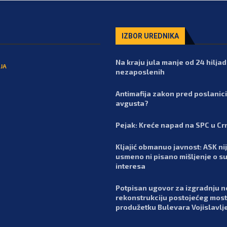
IZBOR UREDNIKA
Na kraju jula manje od 24 hilja
JA
nezaposlenih
Antimafija zakon pred poslanic
avgusta?
Pejak: Kreće napad na SPC u Cr
Kljajić obmanuo javnost: ASK nij
usmeno ni pisano mišljenje o s
interesa
Potpisan ugovor za izgradnju n
rekonstrukciju postojećeg most
produžetku Bulevara Vojislavlj