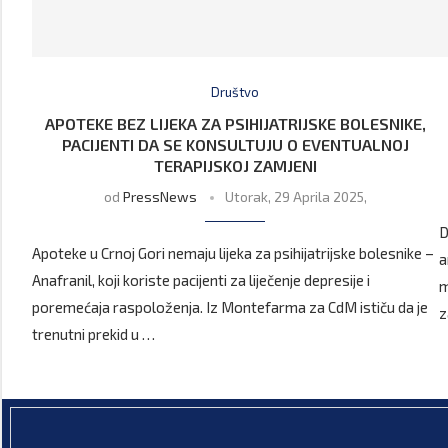
Društvo
APOTEKE BEZ LIJEKA ZA PSIHIJATRIJSKE BOLESNIKE,
PACIJENTI DA SE KONSULTUJU O EVENTUALNOJ
TERAPIJSKOJ ZAMJENI
od
PressNews
Utorak, 29 Aprila 2025,
D
Apoteke u Crnoj Gori nemaju lijeka za psihijatrijske bolesnike –
a
Anafranil, koji koriste pacijenti za liječenje depresije i
m
poremećaja raspoloženja. Iz Montefarma za CdM ističu da je
z
trenutni prekid u …