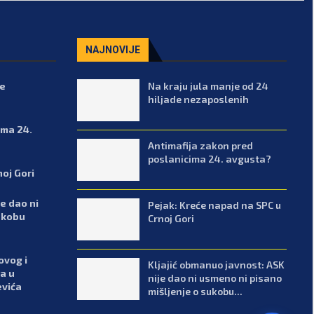
NAJNOVIJE
de
Na kraju jula manje od 24
hiljade nezaposlenih
ima 24.
Antimafija zakon pred
poslanicima 24. avgusta?
noj Gori
e dao ni
Pejak: Kreće napad na SPC u
ukobu
Crnoj Gori
ovog i
Kljajić obmanuo javnost: ASK
a u
nije dao ni usmeno ni pisano
evića
mišljenje o sukobu...