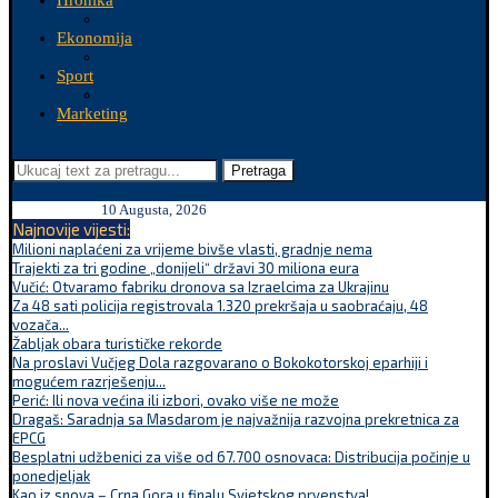
Hronika
Ekonomija
Sport
Marketing
Pretraga
10 Augusta, 2026
Najnovije vijesti:
Milioni naplaćeni za vrijeme bivše vlasti, gradnje nema
Trajekti za tri godine „donijeli“ državi 30 miliona eura
Vučić: Otvaramo fabriku dronova sa Izraelcima za Ukrajinu
Za 48 sati policija registrovala 1.320 prekršaja u saobraćaju, 48
vozača...
Žabljak obara turističke rekorde
Na proslavi Vučjeg Dola razgovarano o Bokokotorskoj eparhiji i
mogućem razrješenju...
Perić: Ili nova većina ili izbori, ovako više ne može
Dragaš: Saradnja sa Masdarom je najvažnija razvojna prekretnica za
EPCG
Besplatni udžbenici za više od 67.700 osnovaca: Distribucija počinje u
ponedjeljak
Kao iz snova – Crna Gora u finalu Svjetskog prvenstva!