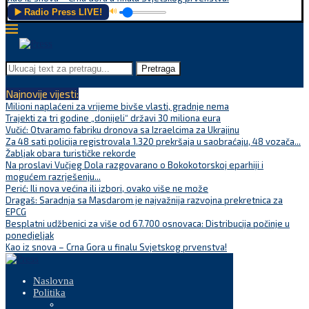
▶️ Radio Press LIVE!
🔊
Pretraga
Najnovije vijesti:
Milioni naplaćeni za vrijeme bivše vlasti, gradnje nema
Trajekti za tri godine „donijeli“ državi 30 miliona eura
Vučić: Otvaramo fabriku dronova sa Izraelcima za Ukrajinu
Za 48 sati policija registrovala 1.320 prekršaja u saobraćaju, 48 vozača...
Žabljak obara turističke rekorde
Na proslavi Vučjeg Dola razgovarano o Bokokotorskoj eparhiji i
mogućem razrješenju...
Perić: Ili nova većina ili izbori, ovako više ne može
Dragaš: Saradnja sa Masdarom je najvažnija razvojna prekretnica za
EPCG
Besplatni udžbenici za više od 67.700 osnovaca: Distribucija počinje u
ponedjeljak
Kao iz snova – Crna Gora u finalu Svjetskog prvenstva!
Naslovna
Politika