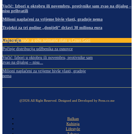
Vučić: Izbori u oktobru ili novembru, protivnike sam zvao na dijalog –
nisu prihvatili
Milioni naplaćeni za vrijeme bivše vlasti, gradnje nema
Trajekti za tri godine „donijeli“ državi 30 miliona eura
Najnovije
Gdje su najveće, a gdje najmanje plate u Crnoj Gori
Počinje distribucija udžbenika za osnovce
Vučić: Izbori u oktobru ili novembru, protivnike sam
zvao na dijalog – nisu...
Milioni naplaćeni za vrijeme bivše vlasti, gradnje
nema
@2026.All Right Reserved. Designed and Developed by Press.co.me
Balkan
Kuhinja
Lifestyle
Zabava