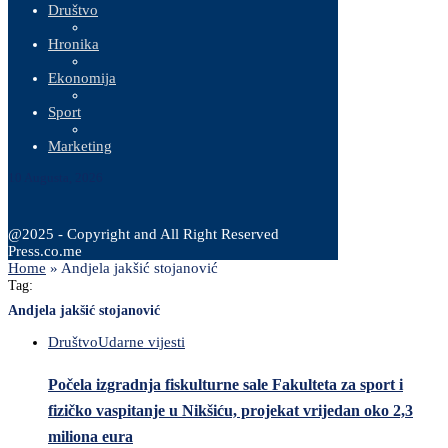
Društvo
Hronika
Ekonomija
Sport
Marketing
10 Augusta, 2026
@2025 - Copyright and All Right Reserved
Press.co.me
Home
»
Andjela jakšić stojanović
Tag:
Andjela jakšić stojanović
Društvo
Udarne vijesti
Počela izgradnja fiskulturne sale Fakulteta za sport i
fizičko vaspitanje u Nikšiću, projekat vrijedan oko 2,3
miliona eura