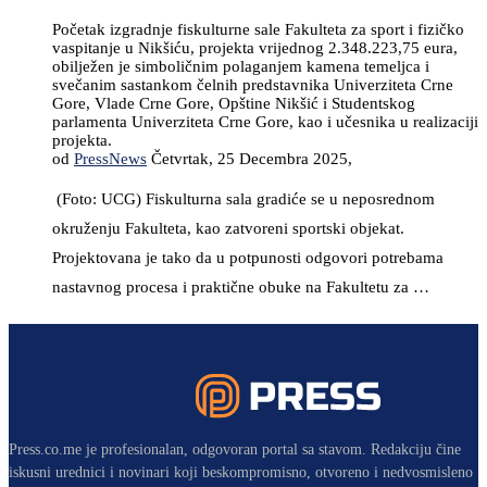
Početak izgradnje fiskulturne sale Fakulteta za sport i fizičko
vaspitanje u Nikšiću, projekta vrijednog 2.348.223,75 eura,
obilježen je simboličnim polaganjem kamena temeljca i
svečanim sastankom čelnih predstavnika Univerziteta Crne
Gore, Vlade Crne Gore, Opštine Nikšić i Studentskog
parlamenta Univerziteta Crne Gore, kao i učesnika u realizaciji
projekta.
od
PressNews
Četvrtak, 25 Decembra 2025,
(Foto: UCG) Fiskulturna sala gradiće se u neposrednom
okruženju Fakulteta, kao zatvoreni sportski objekat.
Projektovana je tako da u potpunosti odgovori potrebama
nastavnog procesa i praktične obuke na Fakultetu za …
Press.co.me je profesionalan, odgovoran portal sa stavom. Redakciju čine
iskusni urednici i novinari koji beskompromisno, otvoreno i nedvosmisleno