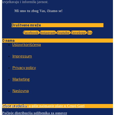
izvještavaju i informišu javnost.
Mi smo tu zbog Vas, čitamo se!
Društvene mreže
Facebook
Instagram
Youtube
Envelope
Rss
O nama
Uslovi korišćenja
Impressum
Privacy policy
Marketing
Naslovna
Izbor urednika
Gdje su najveće, a gdje najmanje plate u Crnoj Gori
Počinje distribucija udžbenika za osnovce