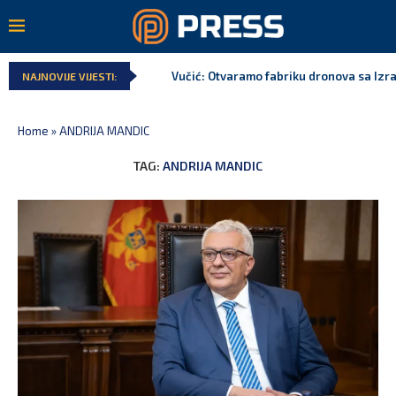
Vučić: Otvaramo fabriku dronova sa Izr
NAJNOVIJE VIJESTI:
Home
»
ANDRIJA MANDIC
TAG:
ANDRIJA MANDIC