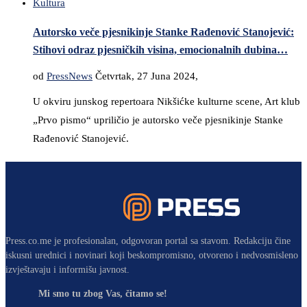
Kultura
Autorsko veče pjesnikinje Stanke Rađenović Stanojević:
Stihovi odraz pjesničkih visina, emocionalnih dubina…
od
PressNews
Četvrtak, 27 Juna 2024,
U okviru junskog repertoara Nikšićke kulturne scene, Art klub
„Prvo pismo“ upriličio je autorsko veče pjesnikinje Stanke
Rađenović Stanojević.
Press.co.me je profesionalan, odgovoran portal sa stavom. Redakciju čine
iskusni urednici i novinari koji beskompromisno, otvoreno i nedvosmisleno
izvještavaju i informišu javnost.
Mi smo tu zbog Vas, čitamo se!