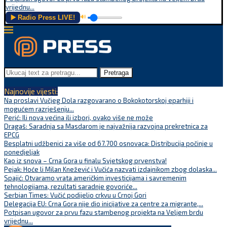
vrijednu...
▶️ Radio Press LIVE!
🔊
Pretraga
Najnovije vijesti:
Na proslavi Vučjeg Dola razgovarano o Bokokotorskoj eparhiji i
mogućem razrješenju...
Perić: Ili nova većina ili izbori, ovako više ne može
Dragaš: Saradnja sa Masdarom je najvažnija razvojna prekretnica za
EPCG
Besplatni udžbenici za više od 67.700 osnovaca: Distribucija počinje u
ponedjeljak
Kao iz snova – Crna Gora u finalu Svjetskog prvenstva!
Pejak: Hoće li Milan Knežević i Vučića nazvati izdajnikom zbog dolaska...
Spajić: Otvaramo vrata američkim investicijama i savremenim
tehnologijama, rezultati saradnje govoriće...
Serbian Times: Vučić podijelio crkvu u Crnoj Gori
Delegacija EU: Crna Gora nije dio inicijative za centre za migrante,...
Potpisan ugovor za prvu fazu stambenog projekta na Veljem brdu
vrijednu...