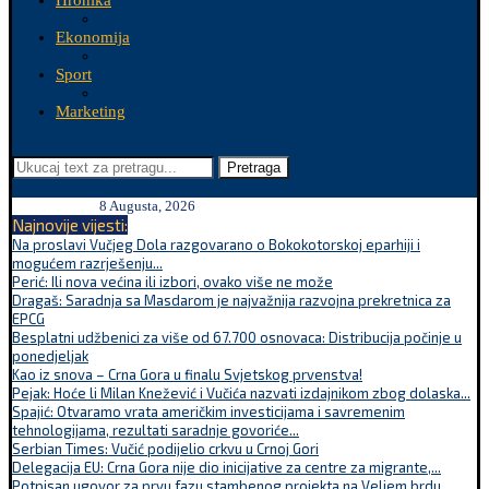
Hronika
Ekonomija
Sport
Marketing
Pretraga
8 Augusta, 2026
Najnovije vijesti:
Na proslavi Vučjeg Dola razgovarano o Bokokotorskoj eparhiji i
mogućem razrješenju...
Perić: Ili nova većina ili izbori, ovako više ne može
Dragaš: Saradnja sa Masdarom je najvažnija razvojna prekretnica za
EPCG
Besplatni udžbenici za više od 67.700 osnovaca: Distribucija počinje u
ponedjeljak
Kao iz snova – Crna Gora u finalu Svjetskog prvenstva!
Pejak: Hoće li Milan Knežević i Vučića nazvati izdajnikom zbog dolaska...
Spajić: Otvaramo vrata američkim investicijama i savremenim
tehnologijama, rezultati saradnje govoriće...
Serbian Times: Vučić podijelio crkvu u Crnoj Gori
Delegacija EU: Crna Gora nije dio inicijative za centre za migrante,...
Potpisan ugovor za prvu fazu stambenog projekta na Veljem brdu