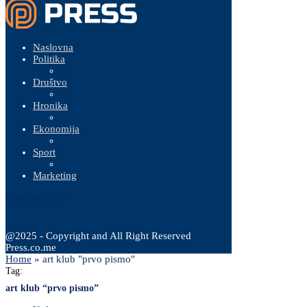
Naslovna
Politika
Društvo
Hronika
Ekonomija
Sport
Marketing
8 Augusta, 2026
@2025 - Copyright and All Right Reserved
Press.co.me
Home
»
art klub "prvo pismo"
Tag:
art klub “prvo pismo”