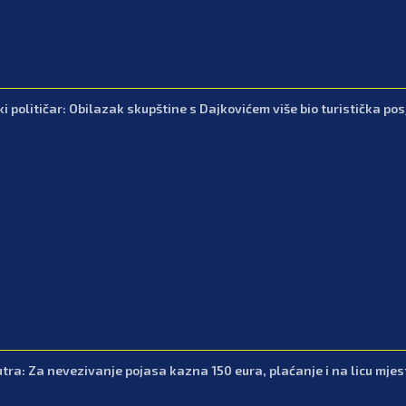
 političar: Obilazak skupštine s Dajkovićem više bio turistička posje
utra: Za nevezivanje pojasa kazna 150 eura, plaćanje i na licu mjes