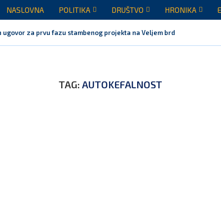
NASLOVNA
POLITIKA
DRUŠTVO
HRONIKA
 ugovor za prvu fazu stambenog projekta na Veljem brdu vrijednu...
TAG:
AUTOKEFALNOST