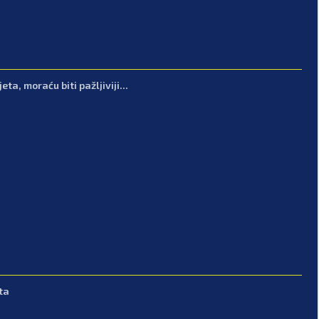
ta, moraću biti pažljiviji...
ta