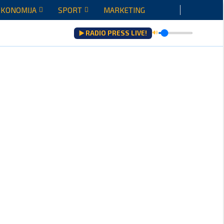
EKONOMIJA
SPORT
MARKETING
▶️ RADIO PRESS LIVE!
🔊