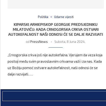
Politika
Udarne vijesti
KIPARSKI ARHIEPISKOP GEORGIJE PREDSJEDNIKU
MILATOVIĆU: KADA CRNOGORSKA CRKVA OSTVARI
AUTOKEFALNOST NAŠI ODNOSI ĆE SE DALJE RAZVIJATI
od
PressNews
Subota, 8 Juna 2024,
„Crnogorska crkva još nije autokefalna. Vjerujem da veza koja
postoji među svim pravoslavnim crkvama važi i za nas. Kada
uz Božiju pomoć ostvare autokefalnost, naši odnosi će se
dalje razvijati. …