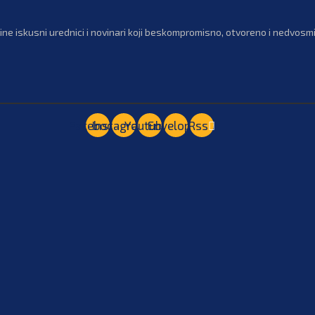
ne iskusni urednici i novinari koji beskompromisno, otvoreno i nedvosmis
Facebook
Instagram
Youtube
Envelope
Rss