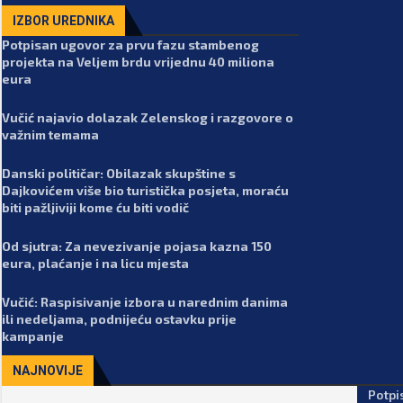
IZBOR UREDNIKA
Potpisan ugovor za prvu fazu stambenog
projekta na Veljem brdu vrijednu 40 miliona
eura
Vučić najavio dolazak Zelenskog i razgovore o
važnim temama
Danski političar: Obilazak skupštine s
Dajkovićem više bio turistička posjeta, moraću
biti pažljiviji kome ću biti vodič
Od sjutra: Za nevezivanje pojasa kazna 150
eura, plaćanje i na licu mjesta
Vučić: Raspisivanje izbora u narednim danima
ili nedeljama, podnijeću ostavku prije
kampanje
NAJNOVIJE
Potpi