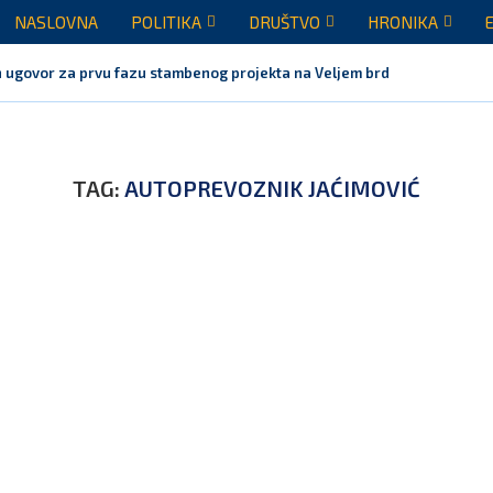
NASLOVNA
POLITIKA
DRUŠTVO
HRONIKA
 ugovor za prvu fazu stambenog projekta na Veljem brdu vrijednu...
TAG:
AUTOPREVOZNIK JAĆIMOVIĆ