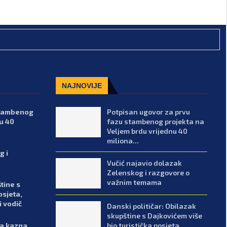
NAJNOVIJE
stambenog
Potpisan ugovor za prvu
u 40
fazu stambenog projekta na
Veljem brdu vrijednu 40
miliona...
g i
Vučić najavio dolazak
Zelenskog i razgovore o
važnim temama
tine s
osjeta,
i vodič
Danski političar: Obilazak
skupštine s Dajkovićem više
bio turistička posjeta,
sa kazna