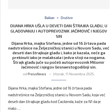
Balkan
Društvo
DIJANA HRKA UŠLA U DEVETI DAN ŠTRAJKA GLAĐU, U
GLADOVANJU I AUTOPREVOZNIK JAĆIMOVIĆ I NJEGOV
SIN
Dijana Hrka, majka Stefana, jedne od 16 žrtava pada
nadstrešnice na Željezničkoj stanici u Novom Sadu, već
deseti dan štrajkuje glađu i, kako je kazala, neće ga
prekinuti iako je malaksala i jedva stoji na nogama.
Štrajk glađu juče su počeli autoprevoznik Milomir
Jaćimović i njegov šesnaestogodišnji sin.
od
PressNews
Utorak, 11 Novembra 2025,
Dijana Hrka, majka Stefana, jedne od 16 žrtava pada
nadstrešnice na Željezničkoj stanici u Novom Sadu, koja već
deseti dan štrajkuje glađu kod Ćacilenda, kaže za N1 da je
malo …