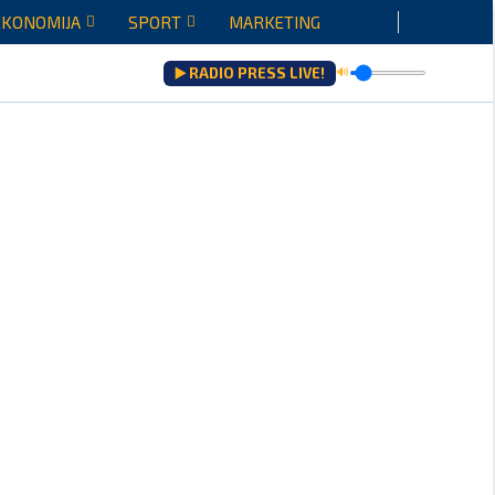
EKONOMIJA
SPORT
MARKETING
▶️ RADIO PRESS LIVE!
🔊