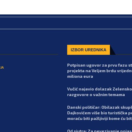
IZBOR UREDNIKA
Potpisan ugovor za prvu fazu 
JA
projekta na Veljem brdu vrijedn
miliona eura
Vučić najavio dolazak Zelensko
razgovore o važnim temama
Danski političar: Obilazak skupš
Dajkovićem više bio turistička p
moraću biti pažljiviji kome ću bit
Od sjutra: Za nevezivanje poja