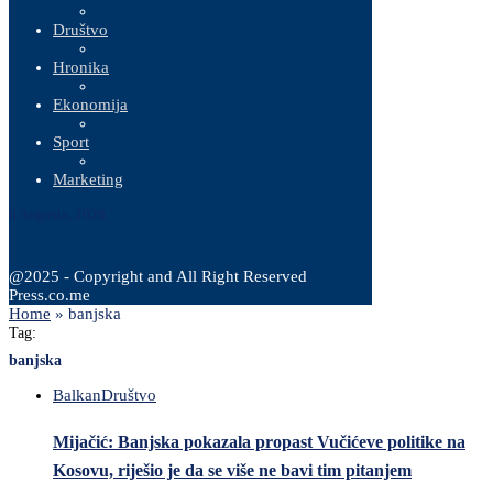
Društvo
Hronika
Ekonomija
Sport
Marketing
6 Augusta, 2026
@2025 - Copyright and All Right Reserved
Press.co.me
Home
»
banjska
Tag:
banjska
Balkan
Društvo
Mijačić: Banjska pokazala propast Vučićeve politike na
Kosovu, riješio je da se više ne bavi tim pitanjem