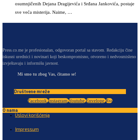
osumnjičenih Dejana Dragijevića i Srđana Jankovića, postaje
sve veća misterija. Naime, …
Press.co.me je profesionalan, odgovoran portal sa stavom. Redakciju čine
iskusni urednici i novinari koji beskompromisno, otvoreno i nedvosmisleno
izvještavaju i informišu javnost.
Mi smo tu zbog Vas, čitamo se!
Društvene mreže
Facebook
Instagram
Youtube
Envelope
Rss
O nama
Uslovi korišćenja
Impressum