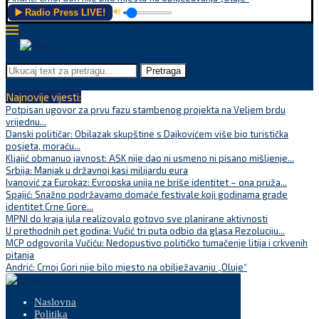
▶️ Radio Press LIVE!
🔊
Pretraga
Najnovije vijesti:
Potpisan ugovor za prvu fazu stambenog projekta na Veljem brdu
vrijednu...
Danski političar: Obilazak skupštine s Dajkovićem više bio turistička
posjeta, moraću...
Kljajić obmanuo javnost: ASK nije dao ni usmeno ni pisano mišljenje...
Srbija: Manjak u državnoj kasi milijardu eura
Ivanović za Eurokaz: Evropska unija ne briše identitet – ona pruža...
Spajić: Snažno podržavamo domaće festivale koji godinama grade
identitet Crne Gore...
MPNI do kraja jula realizovalo gotovo sve planirane aktivnosti
U prethodnih pet godina: Vučić tri puta odbio da glasa Rezoluciju...
MCP odgovorila Vučiću: Nedopustivo političko tumačenje litija i crkvenih
pitanja
Andrić: Crnoj Gori nije bilo mjesto na obilježavanju „Oluje“
Naslovna
Politika