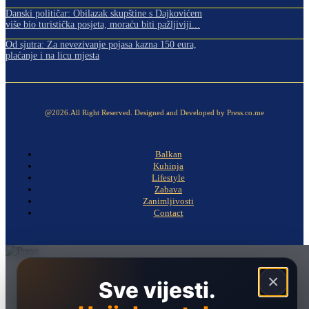
Danski političar: Obilazak skupštine s Dajkovićem
više bio turistička posjeta, moraću biti pažljiviji...
Od sjutra: Za nevezivanje pojasa kazna 150 eura,
plaćanje i na licu mjesta
@2026.All Right Reserved. Designed and Developed by Press.co.me
Balkan
Kuhinja
Lifestyle
Zabava
Zanimljivosti
Contact
Naslovna
×
Sve vijesti.
Politika
Društvo