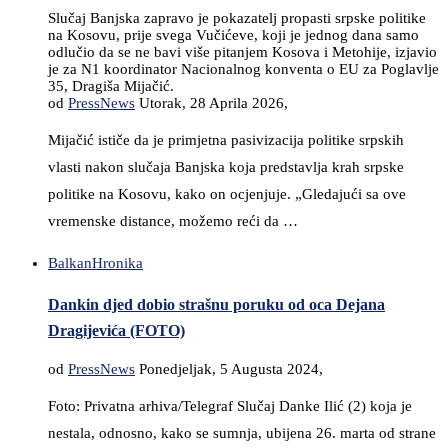
Slučaj Banjska zapravo je pokazatelj propasti srpske politike
na Kosovu, prije svega Vučićeve, koji je jednog dana samo
odlučio da se ne bavi više pitanjem Kosova i Metohije, izjavio
je za N1 koordinator Nacionalnog konventa o EU za Poglavlje
35, Dragiša Mijačić.
od
PressNews
Utorak, 28 Aprila 2026,
Mijačić ističe da je primjetna pasivizacija politike srpskih
vlasti nakon slučaja Banjska koja predstavlja krah srpske
politike na Kosovu, kako on ocjenjuje. „Gledajući sa ove
vremenske distance, možemo reći da …
Balkan
Hronika
Dankin djed dobio strašnu poruku od oca Dejana
Dragijevića (FOTO)
od
PressNews
Ponedjeljak, 5 Augusta 2024,
Foto: Privatna arhiva/Telegraf Slučaj Danke Ilić (2) koja je
nestala, odnosno, kako se sumnja, ubijena 26. marta od strane