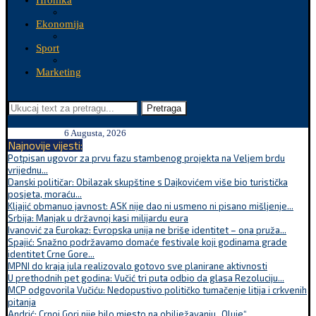
Hronika
Ekonomija
Sport
Marketing
Pretraga
6 Augusta, 2026
Najnovije vijesti:
Potpisan ugovor za prvu fazu stambenog projekta na Veljem brdu
vrijednu...
Danski političar: Obilazak skupštine s Dajkovićem više bio turistička
posjeta, moraću...
Kljajić obmanuo javnost: ASK nije dao ni usmeno ni pisano mišljenje...
Srbija: Manjak u državnoj kasi milijardu eura
Ivanović za Eurokaz: Evropska unija ne briše identitet – ona pruža...
Spajić: Snažno podržavamo domaće festivale koji godinama grade
identitet Crne Gore...
MPNI do kraja jula realizovalo gotovo sve planirane aktivnosti
U prethodnih pet godina: Vučić tri puta odbio da glasa Rezoluciju...
MCP odgovorila Vučiću: Nedopustivo političko tumačenje litija i crkvenih
pitanja
Andrić: Crnoj Gori nije bilo mjesto na obilježavanju „Oluje“