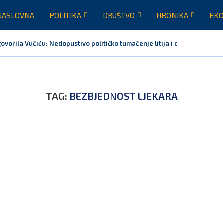
NASLOVNA
POLITIKA
DRUŠTVO
HRONIKA
EKO
vorila Vučiću: Nedopustivo političko tumačenje litija i crkvenih pitanj
TAG:
BEZBJEDNOST LJEKARA