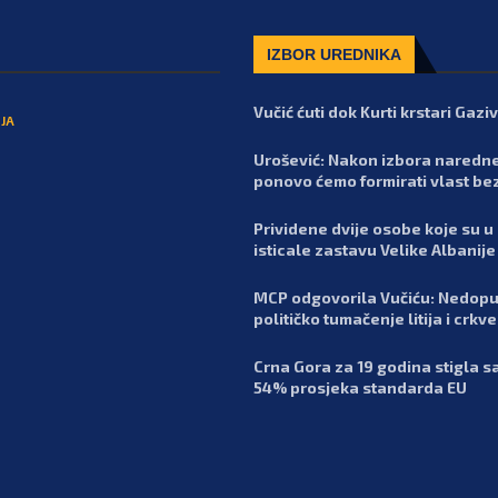
IZBOR UREDNIKA
Vučić ćuti dok Kurti krstari Gaz
JA
Urošević: Nakon izbora naredn
ponovo ćemo formirati vlast be
Prividene dvije osobe koje su u
isticale zastavu Velike Albanije
MCP odgovorila Vučiću: Nedopu
političko tumačenje litija i crkv
Crna Gora za 19 godina stigla 
54% prosjeka standarda EU