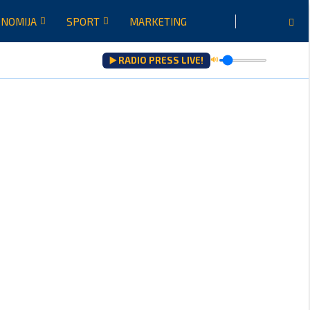
NOMIJA
SPORT
MARKETING
▶️ RADIO PRESS LIVE!
🔊
a