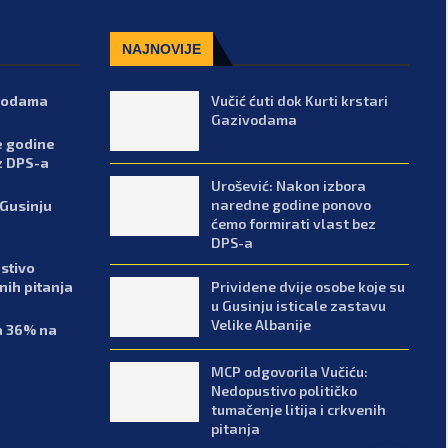
NAJNOVIJE
ivodama
Vučić ćuti dok Kurti krstari
Gazivodama
e godine
z DPS-a
Urošević: Nakon izbora
naredne godine ponovo
 Gusinju
ćemo formirati vlast bez
DPS-a
stivo
Prividene dvije osobe koje su
enih pitanja
u Gusinju isticale zastavu
Velike Albanije
sa 36% na
MCP odgovorila Vučiću:
Nedopustivo političko
tumačenje litija i crkvenih
pitanja