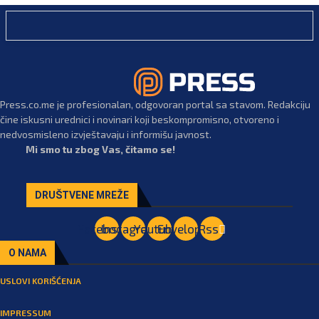
Press.co.me je profesionalan, odgovoran portal sa stavom. Redakciju
čine iskusni urednici i novinari koji beskompromisno, otvoreno i
nedvosmisleno izvještavaju i informišu javnost.
Mi smo tu zbog Vas, čitamo se!
DRUŠTVENE MREŽE
Facebook
Instagram
Youtube
Envelope
Rss
O NAMA
USLOVI KORIŠĆENJA
IMPRESSUM