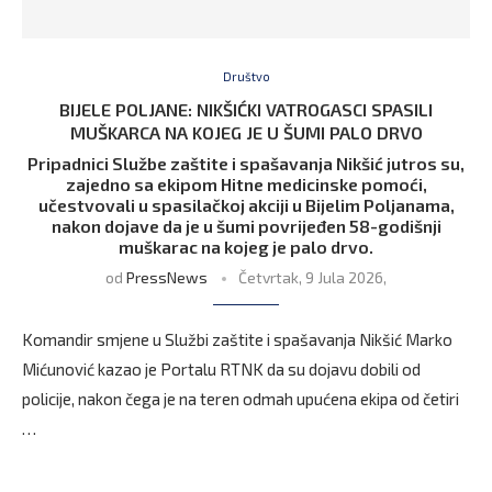
Društvo
BIJELE POLJANE: NIKŠIĆKI VATROGASCI SPASILI
MUŠKARCA NA KOJEG JE U ŠUMI PALO DRVO
Pripadnici Službe zaštite i spašavanja Nikšić jutros su,
zajedno sa ekipom Hitne medicinske pomoći,
učestvovali u spasilačkoj akciji u Bijelim Poljanama,
nakon dojave da je u šumi povrijeđen 58-godišnji
muškarac na kojeg je palo drvo.
od
PressNews
Četvrtak, 9 Jula 2026,
Komandir smjene u Službi zaštite i spašavanja Nikšić Marko
Mićunović kazao je Portalu RTNK da su dojavu dobili od
policije, nakon čega je na teren odmah upućena ekipa od četiri
…