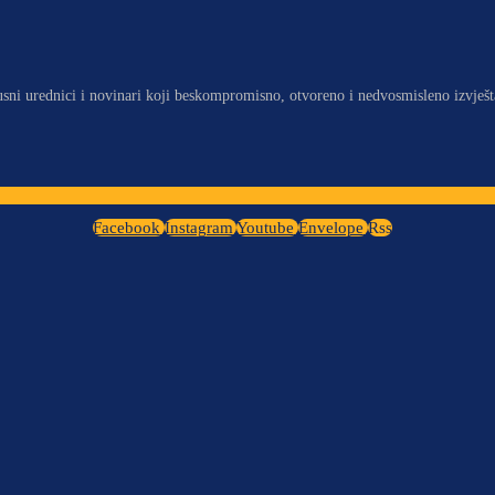
usni urednici i novinari koji beskompromisno, otvoreno i nedvosmisleno izvješt
Facebook
Instagram
Youtube
Envelope
Rss