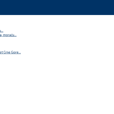
...
a, moraću...
t Crne Gore...