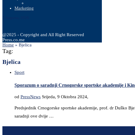
Marketing
7 Augusta, 2026
@2025 - Copyright and All Right Reserved
Press.co.me
Home
»
Bjelica
Tag:
Bjelica
Sport
Sporazum o saradnji Crnogorske sportske akademije i Kinez
od
PressNews
Srijeda, 9 Oktobra 2024,
Predsjednik Crnogorske sportske akademije, prof. dr Duško Bjel
saradnji ove dvije …