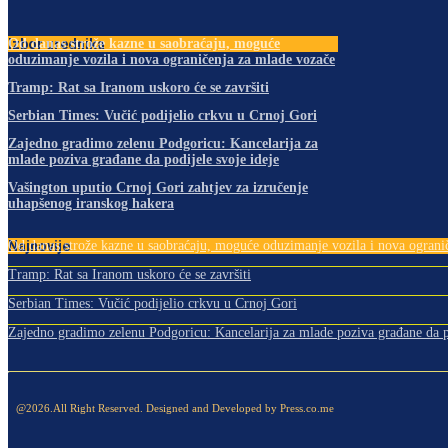
Izbor urednika
Od danas strože kazne u saobraćaju, moguće
oduzimanje vozila i nova ograničenja za mlade vozače
Tramp: Rat sa Iranom uskoro će se završiti
Serbian Times: Vučić podijelio crkvu u Crnoj Gori
Zajedno gradimo zelenu Podgoricu: Kancelarija za
mlade poziva građane da podijele svoje ideje
Vašington uputio Crnoj Gori zahtjev za izručenje
uhapšenog iranskog hakera
Najnovije
Od danas strože kazne u saobraćaju, moguće oduzimanje vozila i nova ogranič
Tramp: Rat sa Iranom uskoro će se završiti
Serbian Times: Vučić podijelio crkvu u Crnoj Gori
Zajedno gradimo zelenu Podgoricu: Kancelarija za mlade poziva građane da po
@2026.All Right Reserved. Designed and Developed by Press.co.me