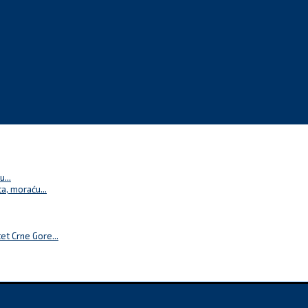
...
a, moraću...
t Crne Gore...