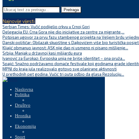
Pretraga
Najnovije vijesti:
Serbian Times: Vučić podijelio crkvu u Crnoj Gori
Delegacija EU: Crna Gora nije dio inicijative za centre za migrante,...
Potpisan ugovor za prvu fazu stambenog projekta na Veljem brdu vrijednu
Danski političar: Obilazak skupštine s Dajkovićem više bio turistička posjet
Kljajić obmanuo javnost: ASK nije dao ni usmeno ni pisano mišljenje...
Srbija: Manjak u državnoj kasi milijardu eura
Ivanović za Eurokaz: Evropska unija ne briše identitet – ona pruža...
Spajić: Snažno podržavamo domaće festivale koji godinama grade identite
MPNI do kraja jula realizovalo gotovo sve planirane aktivnosti
U prethodnih pet godina: Vučić tri puta odbio da glasa Rezoluciju...
Naslovna
Politika
Društvo
Hronika
Ekonomija
Sport