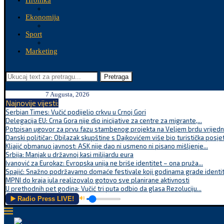
Hronika
Ekonomija
Sport
Marketing
Pretraga
7 Augusta, 2026
Najnovije vijesti:
Serbian Times: Vučić podijelio crkvu u Crnoj Gori
Delegacija EU: Crna Gora nije dio inicijative za centre za migrante,...
Potpisan ugovor za prvu fazu stambenog projekta na Veljem brdu vrijednu
Danski političar: Obilazak skupštine s Dajkovićem više bio turistička posjet
Kljajić obmanuo javnost: ASK nije dao ni usmeno ni pisano mišljenje...
Srbija: Manjak u državnoj kasi milijardu eura
Ivanović za Eurokaz: Evropska unija ne briše identitet – ona pruža...
Spajić: Snažno podržavamo domaće festivale koji godinama grade identite
MPNI do kraja jula realizovalo gotovo sve planirane aktivnosti
U prethodnih pet godina: Vučić tri puta odbio da glasa Rezoluciju...
▶️ Radio Press LIVE!
🔊