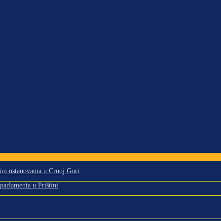
tnim ustanovama u Crnoj Gori
 parlamenta u Prištini