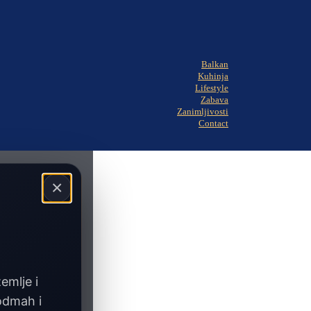
Balkan
Kuhinja
Lifestyle
Zabava
Zanimljivosti
Contact
×
zemlje i
 odmah i