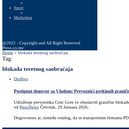
Sport
Marketing
9 Augusta, 2026
@2025 - Copyright and All Right Reserved
Press.co.me
Home
»
blokada teretnog saobraćaja
Tag:
blokada teretnog saobraćaja
Društvo
Postignut dogovor sa Vladom: Prevoznici prekinuli granič
Udruženje prevoznika Crne Gore će obustaviti granične blokad
od
PressNews
Četvrtak, 29 Januara 2026,
Dogovoreno je, između ostalog, da se transportnim firmama PDV