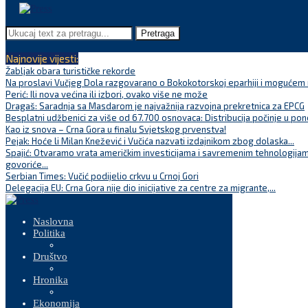
Pretraga
Najnovije vijesti:
Žabljak obara turističke rekorde
Na proslavi Vučjeg Dola razgovarano o Bokokotorskoj eparhiji i mogućem r
Perić: Ili nova većina ili izbori, ovako više ne može
Dragaš: Saradnja sa Masdarom je najvažnija razvojna prekretnica za EPCG
Besplatni udžbenici za više od 67.700 osnovaca: Distribucija počinje u pon
Kao iz snova – Crna Gora u finalu Svjetskog prvenstva!
Pejak: Hoće li Milan Knežević i Vučića nazvati izdajnikom zbog dolaska...
Spajić: Otvaramo vrata američkim investicijama i savremenim tehnologijam
govoriće...
Serbian Times: Vučić podijelio crkvu u Crnoj Gori
Delegacija EU: Crna Gora nije dio inicijative za centre za migrante,...
Naslovna
Politika
Društvo
Hronika
Ekonomija