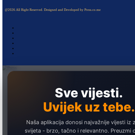
@2026.All Right Reserved. Designed and Developed by Press.co.me
Naslovna
Politika
Sve vijesti.
Društvo
Uvijek uz tebe.
Hronika
Ekonomija
Naša aplikacija donosi najvažnije vijesti iz 
Sport
svijeta - brzo, tačno i relevantno. Preuzmi
Marketing