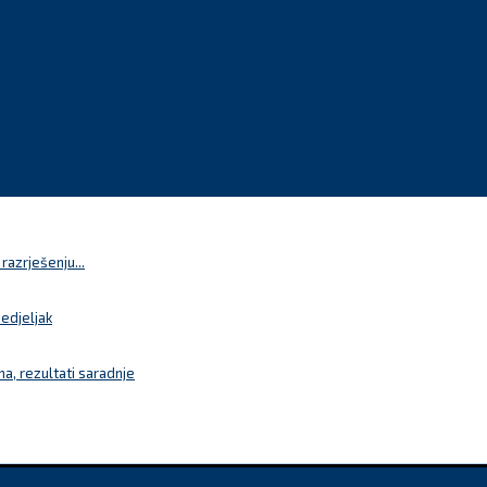
azrješenju...
nedjeljak
a, rezultati saradnje