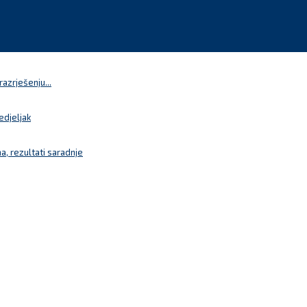
azrješenju...
edjeljak
a, rezultati saradnje