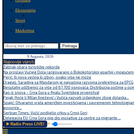
Hronika
Ekonomija
Sport
Marketing
Pretraga
9 Augusta, 2026
Najnovije vijesti:
Žabljak obara turističke rekorde
Na proslavi Vučjeg Dola razgovarano o Bokokotorskoj eparhiji i mogućem r
Perić: Ili nova većina ili izbori, ovako više ne može
Dragaš: Saradnja sa Masdarom je najvažnija razvojna prekretnica za EPCG
Besplatni udžbenici za više od 67.700 osnovaca: Distribucija počinje u po
Kao iz snova – Crna Gora u finalu Svjetskog prvenstva!
Pejak: Hoće li Milan Knežević i Vučića nazvati izdajnikom zbog dolaska...
Spajić: Otvaramo vrata američkim investicijama i savremenim tehnologijam
govoriće...
Serbian Times: Vučić podijelio crkvu u Crnoj Gori
Delegacija EU: Crna Gora nije dio inicijative za centre za migrante,...
▶️ Radio Press LIVE!
🔊