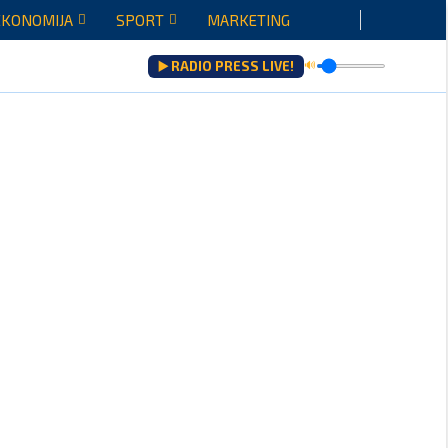
EKONOMIJA
SPORT
MARKETING
▶️ RADIO PRESS LIVE!
🔊