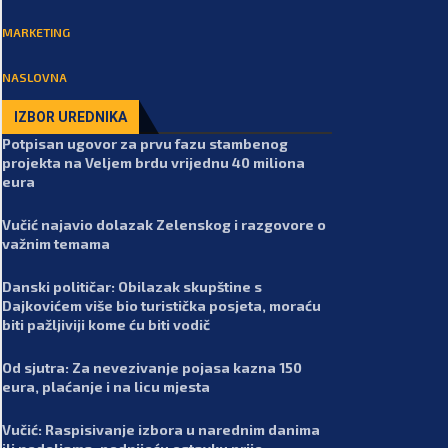
MARKETING
NASLOVNA
IZBOR UREDNIKA
Potpisan ugovor za prvu fazu stambenog
projekta na Veljem brdu vrijednu 40 miliona
eura
Vučić najavio dolazak Zelenskog i razgovore o
važnim temama
Danski političar: Obilazak skupštine s
Dajkovićem više bio turistička posjeta, moraću
biti pažljiviji kome ću biti vodič
Od sjutra: Za nevezivanje pojasa kazna 150
eura, plaćanje i na licu mjesta
Vučić: Raspisivanje izbora u narednim danima