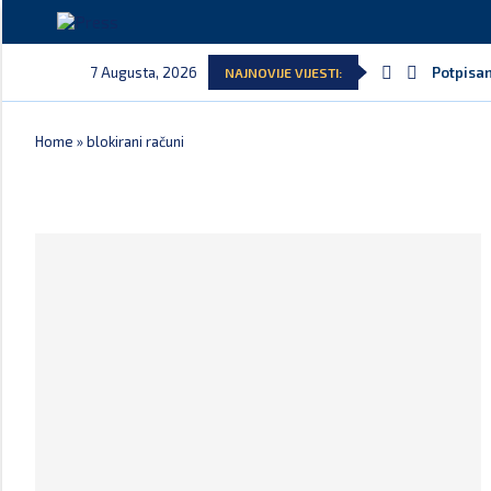
7 Augusta, 2026
Potpisan
NAJNOVIJE VIJESTI:
Home
»
blokirani računi