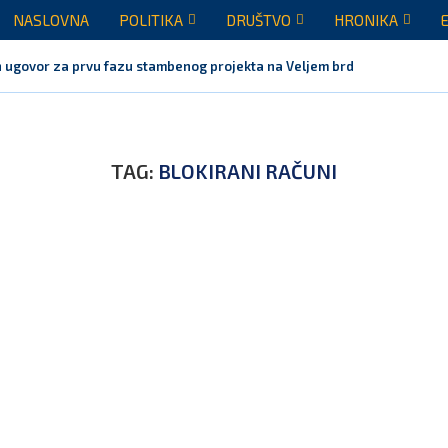
NASLOVNA
POLITIKA
DRUŠTVO
HRONIKA
 ugovor za prvu fazu stambenog projekta na Veljem brdu vrijednu...
TAG:
BLOKIRANI RAČUNI