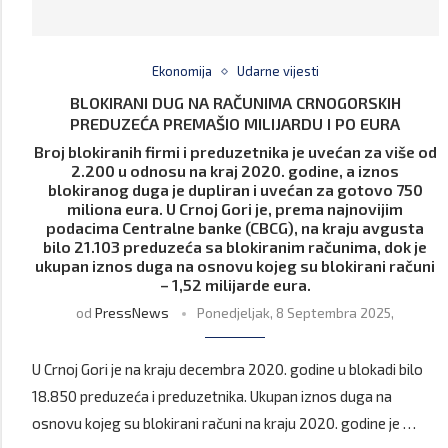
Ekonomija
Udarne vijesti
BLOKIRANI DUG NA RAČUNIMA CRNOGORSKIH
PREDUZEĆA PREMAŠIO MILIJARDU I PO EURA
Broj blokiranih firmi i preduzetnika je uvećan za više od
2.200 u odnosu na kraj 2020. godine, a iznos
blokiranog duga je dupliran i uvećan za gotovo 750
miliona eura. U Crnoj Gori je, prema najnovijim
podacima Centralne banke (CBCG), na kraju avgusta
bilo 21.103 preduzeća sa blokiranim računima, dok je
ukupan iznos duga na osnovu kojeg su blokirani računi
– 1,52 milijarde eura.
od
PressNews
Ponedjeljak, 8 Septembra 2025,
U Crnoj Gori je na kraju decembra 2020. godine u blokadi bilo
18.850 preduzeća i preduzetnika. Ukupan iznos duga na
osnovu kojeg su blokirani računi na kraju 2020. godine je …