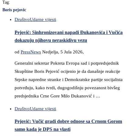
Tag:
Boris pejovic
Društvo
Udarne vijesti
Pejović: Sinhronizovani napadi Ðukanovića i Vučića
dokazuju njihovu neraskidivu vezu
od
PressNews
Nedjelja, 5 Jula 2026,
Generalni sekretar Pokreta Evropa sad i potpredsjednik
Skupštine Boris Pejović ocijenio je da današnje reakcije
Srpske napredne stranke i Demokratske partije socijalista
potvrđuju, kako tvrdi, dugogodišnju povezanost bivšeg
predsjednika Crne Gore Milo Đukanović i …
Društvo
Udarne vijesti
Pejović: Vučić gradi dobre odnose sa Crnom Gorom
samo kada je DPS na vlasti