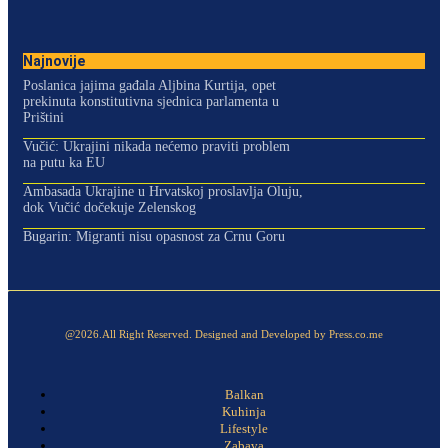
Najnovije
Poslanica jajima gađala Aljbina Kurtija, opet
prekinuta konstitutivna sjednica parlamenta u
Prištini
Vučić: Ukrajini nikada nećemo praviti problem
na putu ka EU
Ambasada Ukrajine u Hrvatskoj proslavlja Oluju,
dok Vučić dočekuje Zelenskog
Bugarin: Migranti nisu opasnost za Crnu Goru
@2026.All Right Reserved. Designed and Developed by Press.co.me
Balkan
Kuhinja
Lifestyle
Zabava