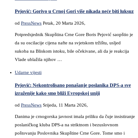
Pejović: Gorivo u Crnoj Gori više nikada neće biti luksuz
od
PressNews
Petak, 20 Marta 2026,
Potpredsjednik Skupština Crne Gore Boris Pejović saopštio je
da su oscilacije cijena nafte na svjetskom tržištu, usljed
sukoba na Bliskom istoku, bile očekivane, ali da je reakcija
Vlade ublažila njihov …
Udarne vijesti
Pejović: Nekontrolisano ponašanje poslanika DPS-a sve
izraženije kako smo bliži Evropskoj uniji
od
PressNews
Srijeda, 11 Marta 2026,
Danima je crnogorska javnost imala priliku da čuje insistiranje
poslaničkog kluba DPS-a na striktnom i bezuslovnom
poštovanju Poslovnika Skupštine Crne Gore. Tome smo i