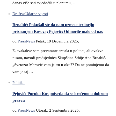
danas više sati svjedočili u plenumu, …
Društvo
Udarne vijesti
Brnabić: Pokušali ste da nam uzmete teritoriju
priznanjem Kosova; Pejović: Odmorite malo od nas
od
PressNews
Petak, 19 Decembra 2025,
E, svakakve sam prevarante sretala u politici, ali ovakve
nisam, navodi predsjednica Skupštine Srbije Ana Brnabić.
„Svetozar Marović vam je trn u oku?? Da ne pominjemo da
vam je taj …
Politika
Pejović: Poruka Kos potvrda da se krećemo u dobrom
pravcu
od
PressNews
Utorak, 2 Septembra 2025,