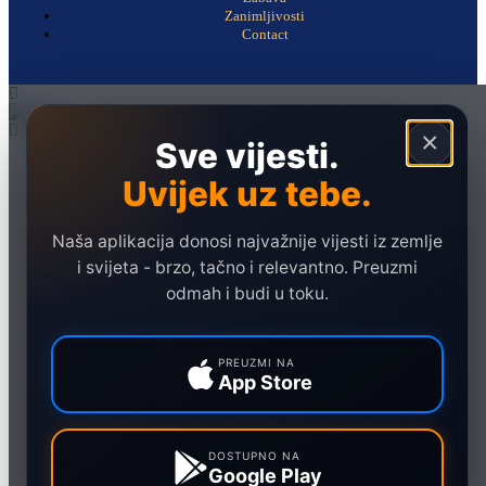
Zanimljivosti
Contact
×
Sve vijesti.
Naslovna
Uvijek uz tebe.
Politika
Društvo
Naša aplikacija donosi najvažnije vijesti iz zemlje
Hronika
i svijeta - brzo, tačno i relevantno. Preuzmi
odmah i budi u toku.
Ekonomija
Sport
PREUZMI NA
Marketing
App Store
DOSTUPNO NA
Google Play