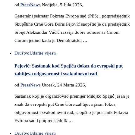
od
PressNews
Nedjelja, 5 Jula 2026,
Generalni sekretar Pokreta Evropa sad (PES) i potpredsjednik
Skupštine Crne Gore Boris Pejović saopštio je da predsjednik
Srbije Aleksandar Vučić razvija dobre odnose sa Crnom
Gorom jedino kada je Demokratska …
Društvo
Udarne vijesti
Pejović: Sastanak kod Spajića dokaz da evropski put
zahtijeva odgovornost i svakodnevni rad
od
PressNews
Utorak, 24 Marta 2026,
Sastanak koji je organizovao premijer Milojko Spajić jasan je
znak da evropski put Crne Gore zahtijeva jasan fokus,
odgovornost i svakodnevni rad, saopštio je poslanik Pokreta
Evropa sad i potpredsjednik …
Društvo
Udarne vijesti