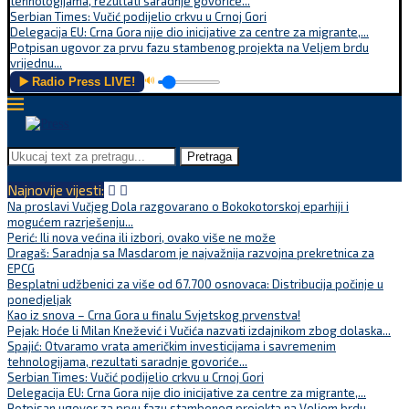
tehnologijama, rezultati saradnje govoriće...
Serbian Times: Vučić podijelio crkvu u Crnoj Gori
Delegacija EU: Crna Gora nije dio inicijative za centre za migrante,...
Potpisan ugovor za prvu fazu stambenog projekta na Veljem brdu
vrijednu...
▶️ Radio Press LIVE!
🔊
Pretraga
Najnovije vijesti:
Na proslavi Vučjeg Dola razgovarano o Bokokotorskoj eparhiji i
mogućem razrješenju...
Perić: Ili nova većina ili izbori, ovako više ne može
Dragaš: Saradnja sa Masdarom je najvažnija razvojna prekretnica za
EPCG
Besplatni udžbenici za više od 67.700 osnovaca: Distribucija počinje u
ponedjeljak
Kao iz snova – Crna Gora u finalu Svjetskog prvenstva!
Pejak: Hoće li Milan Knežević i Vučića nazvati izdajnikom zbog dolaska...
Spajić: Otvaramo vrata američkim investicijama i savremenim
tehnologijama, rezultati saradnje govoriće...
Serbian Times: Vučić podijelio crkvu u Crnoj Gori
Delegacija EU: Crna Gora nije dio inicijative za centre za migrante,...
Potpisan ugovor za prvu fazu stambenog projekta na Veljem brdu