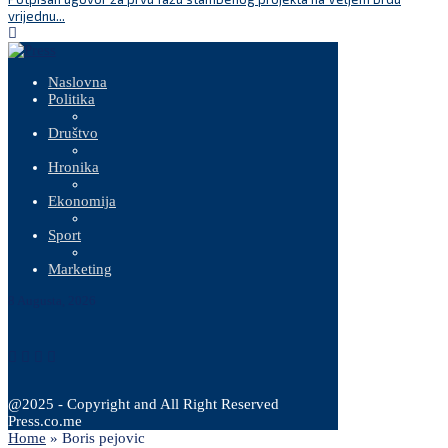
vrijednu...
Naslovna
Politika
Društvo
Hronika
Ekonomija
Sport
Marketing
8 Augusta, 2026
@2025 - Copyright and All Right Reserved
Press.co.me
Home
»
Boris pejovic