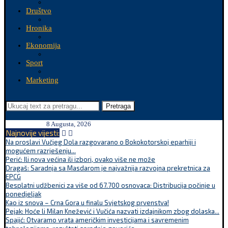
Društvo
Hronika
Ekonomija
Sport
Marketing
Pretraga
8 Augusta, 2026
Najnovije vijesti:
Na proslavi Vučjeg Dola razgovarano o Bokokotorskoj eparhiji i
mogućem razrješenju...
Perić: Ili nova većina ili izbori, ovako više ne može
Dragaš: Saradnja sa Masdarom je najvažnija razvojna prekretnica za
EPCG
Besplatni udžbenici za više od 67.700 osnovaca: Distribucija počinje u
ponedjeljak
Kao iz snova – Crna Gora u finalu Svjetskog prvenstva!
Pejak: Hoće li Milan Knežević i Vučića nazvati izdajnikom zbog dolaska...
Spajić: Otvaramo vrata američkim investicijama i savremenim