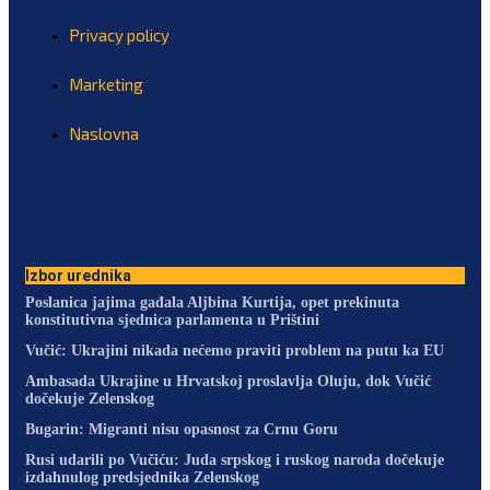
Privacy policy
Marketing
Naslovna
Izbor urednika
Poslanica jajima gađala Aljbina Kurtija, opet prekinuta
konstitutivna sjednica parlamenta u Prištini
Vučić: Ukrajini nikada nećemo praviti problem na putu ka EU
Ambasada Ukrajine u Hrvatskoj proslavlja Oluju, dok Vučić
dočekuje Zelenskog
Bugarin: Migranti nisu opasnost za Crnu Goru
Rusi udarili po Vučiću: Juda srpskog i ruskog naroda dočekuje
izdahnulog predsjednika Zelenskog