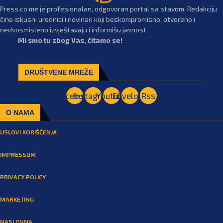
Press.co.me je profesionalan, odgovoran portal sa stavom. Redakciju
čine iskusni urednici i novinari koji beskompromisno, otvoreno i
nedvosmisleno izvještavaju i informišu javnost.
Mi smo tu zbog Vas, čitamo se!
DRUŠTVENE MREŽE
Facebook
Instagram
Youtube
Envelope
Rss
O NAMA
USLOVI KORIŠĆENJA
IMPRESSUM
PRIVACY POLICY
MARKETING
NASLOVNA