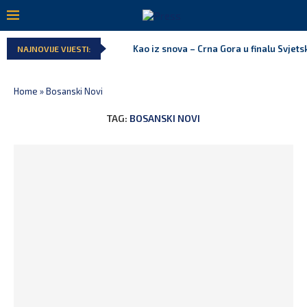
Kao iz snova – Crna Gora u finalu Svjet
NAJNOVIJE VIJESTI:
Home
»
Bosanski Novi
TAG:
BOSANSKI NOVI