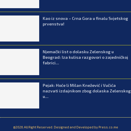
Kao iz snova – Crna Gora u finalu Svjetskog
prvenstva!
Njemački list o dolasku Zelenskog u
Beograd: Iza kulisa razgovori o zajedničkoj
fabrici...
Pejak: Hoće li Milan Knežević i Vučića
nazvati izdajnikom zbog dolaska Zelenskog
u...
@2026.All Right Reserved. Designed and Developed by Press.co.me