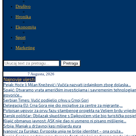
Društvo
Hronika
Ekonomija
Sport
Marketing
Pretraga
7 Augusta, 2026
Najnovije vijesti:
Pejak: Hoće li Milan Knežević i Vučića nazvati izdajnikom zbog dolaska...
Spajić: Otvaramo vrata američkim investicijama i savremenim tehnologijam
govoriće...
Serbian Times: Vučić podijelio crkvu u Crnoj Gori
Delegacija EU: Crna Gora nije dio inicijative za centre za migrante,...
Potpisan ugovor za prvu fazu stambenog projekta na Veljem brdu vrijednu
Danski političar: Obilazak skupštine s Dajkovićem više bio turistička posjet
Kljajić obmanuo javnost: ASK nije dao ni usmeno ni pisano mišljenje...
Srbija: Manjak u državnoj kasi milijardu eura
Ivanović za Eurokaz: Evropska unija ne briše identitet – ona pruža...