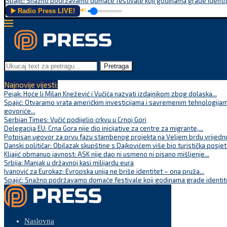
Spajić: Snažno podržavamo domaće festivale koji godinama grade identite
▶️ Radio Press LIVE!
🔊
Pretraga
Najnovije vijesti:
Pejak: Hoće li Milan Knežević i Vučića nazvati izdajnikom zbog dolaska...
Spajić: Otvaramo vrata američkim investicijama i savremenim tehnologijam
govoriće...
Serbian Times: Vučić podijelio crkvu u Crnoj Gori
Delegacija EU: Crna Gora nije dio inicijative za centre za migrante,...
Potpisan ugovor za prvu fazu stambenog projekta na Veljem brdu vrijednu
Danski političar: Obilazak skupštine s Dajkovićem više bio turistička posjet
Kljajić obmanuo javnost: ASK nije dao ni usmeno ni pisano mišljenje...
Srbija: Manjak u državnoj kasi milijardu eura
Ivanović za Eurokaz: Evropska unija ne briše identitet – ona pruža...
Spajić: Snažno podržavamo domaće festivale koji godinama grade identite
Naslovna