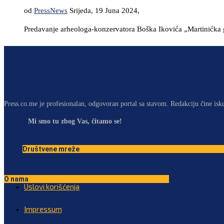
od
PressNews
Srijeda, 19 Juna 2024,
Predavanje arheologa-konzervatora Boška Ikovića „Martinićka 
Press.co.me je profesionalan, odgovoran portal sa stavom. Redakciju čine isk
Mi smo tu zbog Vas, čitamo se!
Društvene mreže
O nama
Uslovi korišćenja
Impressum