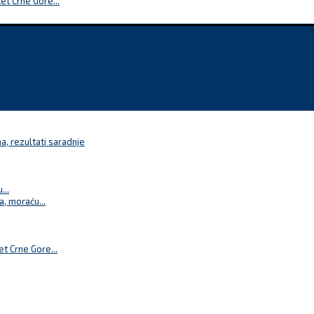
t Crne Gore...
a, rezultati saradnje
...
a, moraću...
t Crne Gore...