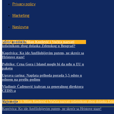
Privacy policy
Marketing
Naslovna
Izbor urednika
Pejak: Hoće li Milan Knežević i Vučića nazvati
izdajnikom zbog dolaska Zelenskog u Beograd?
Koprivica: Ko ide Amfilohijevim putem, ne skreće sa
Hristove staze!
Politiko: Crna Gora i Island mogle bi da uđu u EU u
paketu
Uprava carina: Naplata prihoda porasla 5,5 odsto u
odnosu na prošlu godinu
Vladimir Čađenović izabran za generalnog direktora
CEDIS-a
Najnovije
Pejak: Hoće li Milan Knežević i Vučića nazvati izdajnikom zbog dolaska Zele
Koprivica: Ko ide Amfilohijevim putem, ne skreće sa Hristove staze!