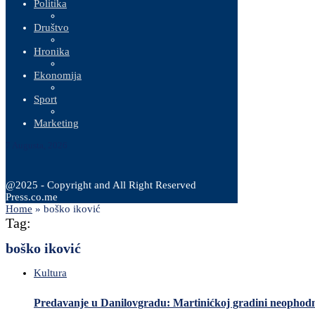
Politika
Društvo
Hronika
Ekonomija
Sport
Marketing
7 Augusta, 2026
@2025 - Copyright and All Right Reserved
Press.co.me
Home
»
boško iković
Tag:
boško iković
Kultura
Predavanje u Danilovgradu: Martinićkoj gradini neophodno