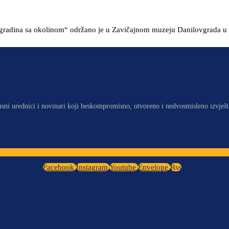
gradina sa okolinom“ održano je u Zavičajnom muzeju Danilovgrada u 
usni urednici i novinari koji beskompromisno, otvoreno i nedvosmisleno izvješt
Facebook
Instagram
Youtube
Envelope
Rss