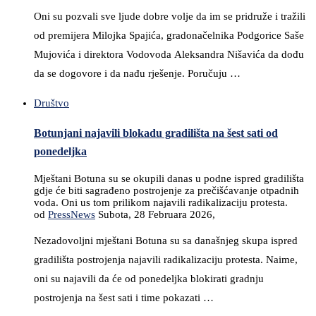
Oni su pozvali sve ljude dobre volje da im se pridruže i tražili
od premijera Milojka Spajića, gradonačelnika Podgorice Saše
Mujovića i direktora Vodovoda Aleksandra Nišavića da dođu
da se dogovore i da nađu rješenje. Poručuju …
Društvo
Botunjani najavili blokadu gradilišta na šest sati od
ponedeljka
Mještani Botuna su se okupili danas u podne ispred gradilišta
gdje će biti sagrađeno postrojenje za prečišćavanje otpadnih
voda. Oni us tom prilikom najavili radikalizaciju protesta.
od
PressNews
Subota, 28 Februara 2026,
Nezadovoljni mještani Botuna su sa današnjeg skupa ispred
gradilišta postrojenja najavili radikalizaciju protesta. Naime,
oni su najavili da će od ponedeljka blokirati gradnju
postrojenja na šest sati i time pokazati …