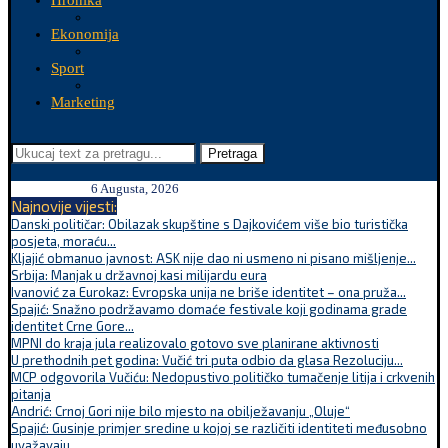
Hronika
Ekonomija
Sport
Marketing
Pretraga
6 Augusta, 2026
Najnovije vijesti:
Danski političar: Obilazak skupštine s Dajkovićem više bio turistička
posjeta, moraću...
Kljajić obmanuo javnost: ASK nije dao ni usmeno ni pisano mišljenje...
Srbija: Manjak u državnoj kasi milijardu eura
Ivanović za Eurokaz: Evropska unija ne briše identitet – ona pruža...
Spajić: Snažno podržavamo domaće festivale koji godinama grade
identitet Crne Gore...
MPNI do kraja jula realizovalo gotovo sve planirane aktivnosti
U prethodnih pet godina: Vučić tri puta odbio da glasa Rezoluciju...
MCP odgovorila Vučiću: Nedopustivo političko tumačenje litija i crkvenih
pitanja
Andrić: Crnoj Gori nije bilo mjesto na obilježavanju „Oluje“
Spajić: Gusinje primjer sredine u kojoj se različiti identiteti međusobno
uvažavaju...