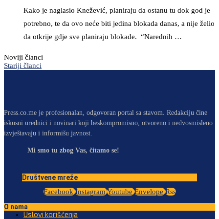
Kako je naglasio Knežević, planiraju da ostanu tu dok god je
potrebno, te da ovo neće biti jedina blokada danas, a nije želio
da otkrije gdje sve planiraju blokade. “Narednih …
Noviji članci
Stariji članci
Press.co.me je profesionalan, odgovoran portal sa stavom. Redakciju čine
iskusni urednici i novinari koji beskompromisno, otvoreno i nedvosmisleno
izvještavaju i informišu javnost.
Mi smo tu zbog Vas, čitamo se!
Društvene mreže
Facebook
Instagram
Youtube
Envelope
Rss
O nama
Uslovi korišćenja