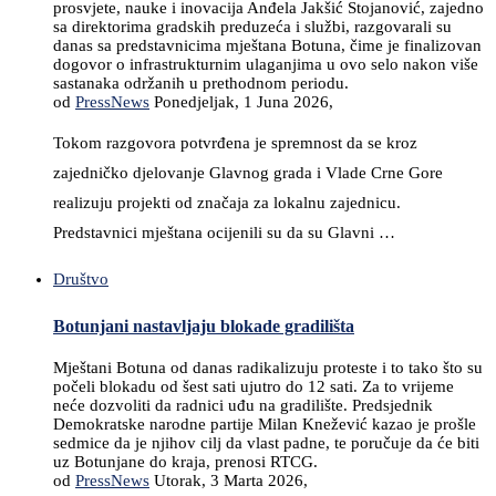
prosvjete, nauke i inovacija Anđela Jakšić Stojanović, zajedno
sa direktorima gradskih preduzeća i službi, razgovarali su
danas sa predstavnicima mještana Botuna, čime je finalizovan
dogovor o infrastrukturnim ulaganjima u ovo selo nakon više
sastanaka održanih u prethodnom periodu.
od
PressNews
Ponedjeljak, 1 Juna 2026,
Tokom razgovora potvrđena je spremnost da se kroz
zajedničko djelovanje Glavnog grada i Vlade Crne Gore
realizuju projekti od značaja za lokalnu zajednicu.
Predstavnici mještana ocijenili su da su Glavni …
Društvo
Botunjani nastavljaju blokade gradilišta
Mještani Botuna od danas radikalizuju proteste i to tako što su
počeli blokadu od šest sati ujutro do 12 sati. Za to vrijeme
neće dozvoliti da radnici uđu na gradilište. Predsjednik
Demokratske narodne partije Milan Knežević kazao je prošle
sedmice da je njihov cilj da vlast padne, te poručuje da će biti
uz Botunjane do kraja, prenosi RTCG.
od
PressNews
Utorak, 3 Marta 2026,