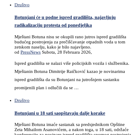
Društvo
Botunjani će u podne ispred gradilišta, najavljuju
radikalizaciju protesta od ponedjeljka
Mještani Botuna nisu se okupili rano jutros ispred gradilišta
budućeg postrojenja za prečišćavanje otpadnih voda u tom
zetskom naselju, kako je bilo najavljeno.
od
PressNews
Subota, 28 Februara 2026,
Ispred gradilišta se nalazi više policijskih vozila i službenika.
Mještanin Botuna Dimitrije Raičković kazao je novinarima
ispred gradilišta da su Botunjani na jutrošnjem sastanku
promijenili plan i odlučili da se …
Društvo
Botunjani u 18 sati saopštavaju dalje korake
Mještani Botuna imaće sastanak sa predsjednikom Opštine
Zeta Mihailom Asanovićem, a nakon toga, u 18 sati, održaće
konferenciju za novinare ispred gradilišta spornog postrojenja