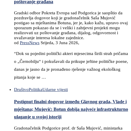
poštovanje građana
Gradski odbor Pokreta Evropa sad Podgorica je saopštio da
pozdravlja dogovor koji je gradonačelnik Saša Mujović
postigao sa mještanima Botuna, jer je, kako kažu, upravo ovaj
sporazum pokazao da se i veliki i zahtjevni projekti mogu
realizovati uz poštovanje građana, dijalog, odgovornost i
uvažavanje interesa lokalne zajednice.
od
PressNews
Srijeda, 3 Juna 2026,
“Dok su pojedini politički akteri mjesecima širili strah pričama
o „Černobilju“ i pokušavali da prikupe jeftine političke poene,
danas je jasno da je pronađeno rješenje važnog ekološkog
pitanja koje se …
Društvo
Politika
Udarne vijesti
Postignut finalni dogovor između Glavnog grada, Vlade i
mještana; Mujović: Botun dobija najveće infrastrukturno
ulaganje u svojoj istoriji
Gradonačelnik Podgorice prof. dr Saša Mujović, ministarka