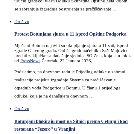
uručili gradskoj vlasti Odluku Skupštine Opštine Zeta kojom
se zabranjuje izgradnja postrojenja za prečišćavanje …
Društvo
Protest Botunjana sjutra u 11 ispred Opštine Podgorica
Mještani Botuna najavili su okupljanje sjutra u 11 sati, ispred
zgrade Glavnog grada. Oni će gradonačelniku Saši Mujoviću
predati zaključke sa današnje sjednice SO Zeta, koja je u toku.
od
PressNews
Četvrtak, 22 Januara 2026,
Podsjetimo, na dnevnom redu je Prijedlog odluke o zabrani
realizacije projekta izgradnje Sistema za prečišćavanje
otpadnih voda Podgorice u Botunu. U članu 1 prijedloga
odluke, koja je na današnjem dnevnom …
Društvo
Botunjani blokiraju most na Sitnici prema Cetinju i kod
restorana “Jezero” u Vranjini