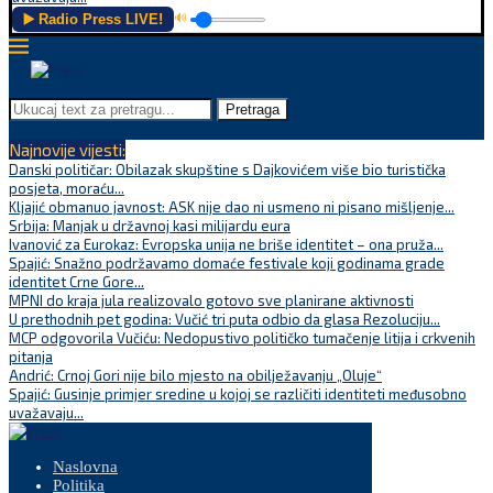
▶️ Radio Press LIVE!
🔊
Pretraga
Najnovije vijesti:
Danski političar: Obilazak skupštine s Dajkovićem više bio turistička
posjeta, moraću...
Kljajić obmanuo javnost: ASK nije dao ni usmeno ni pisano mišljenje...
Srbija: Manjak u državnoj kasi milijardu eura
Ivanović za Eurokaz: Evropska unija ne briše identitet – ona pruža...
Spajić: Snažno podržavamo domaće festivale koji godinama grade
identitet Crne Gore...
MPNI do kraja jula realizovalo gotovo sve planirane aktivnosti
U prethodnih pet godina: Vučić tri puta odbio da glasa Rezoluciju...
MCP odgovorila Vučiću: Nedopustivo političko tumačenje litija i crkvenih
pitanja
Andrić: Crnoj Gori nije bilo mjesto na obilježavanju „Oluje“
Spajić: Gusinje primjer sredine u kojoj se različiti identiteti međusobno
uvažavaju...
Naslovna
Politika