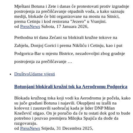
Mještani Botuna i Zete i danas će protestovati protiv izgradnje
postrojenja za prečišćavanje otpadnih voda, a kako saznaju
mediji, blokade će biti organizovane na mostu na Sitnici,
prema Cetinju i kod restorana "Jezero" u Vranjini.
od
PressNews
Subota, 17 Januara 2026,
Prethodna tri dana Zećani su blokirali kružne tokove na
Zabjelu, Donjoj Gorici i prema Nikšiću i Cetinju, kao i put
Podgorica-Bar u mjestu Bistrice, nezadovoljni zbog gradnje
postrojenja za prečišćavanje …
Društvo
Udarne vijesti
Botunjani blokirali kružni tok ka Aerodromu Podgorica
Blokada kružnog toka koji vodi ka Aerodromu je počela, kako
su juče građani Botuna i najavili. Okupljeni su izašli na
kolovoz i zaustavili saobraćaj kada je lider DNP Milan
Knežević stigao. On je poručio da će tu ostati dok god to bude
potrebno i pozvao premijera Milojka Spajića da dođe da
razgovaraju.
od
PressNews
Srijeda, 31 Decembra 2025,