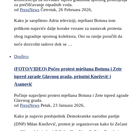
za prečišćavanje otpadnih voda.
od
PressNews
Četvrtak, 26 Februara 2026,
Kako je saopšteno Adria televiziji, mještani Botuna tom
prilikom najaviće dalje korake vezane za nastavak protesta
zbog izgradnje spornog kolektora. Oni su ranije poručili da
neće dozvoliti radove dok se …
Društvo
(FOTO/VIDEO) Počeo protest mještana Botuna i Zete
ispred zgrade Glavnog grada, prisutni Knežević i
Asanović
Počinje najavljeni protest mještana Botuna i Zete ispred zgrade
Glavnog grada.
od
PressNews
Petak, 23 Januara 2026,
Kako je najavio predsjednik Demokratske narodne partije
(DNP) Milan Knežević, protest je organizovan kako bi Zećani