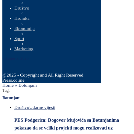
Društvo
Hronika
Ekonomija
Sport
Marketing
6 Augusta, 2026
@2025 - Copyright and All Right Reserved
Press.co.me
Home
»
Botunjani
Tag:
Botunjani
Društvo
Udarne vijesti
PES Podgorica: Dogovor Mujovića sa Botunjanima
pokazao da se veliki projekti mogu realizovati uz