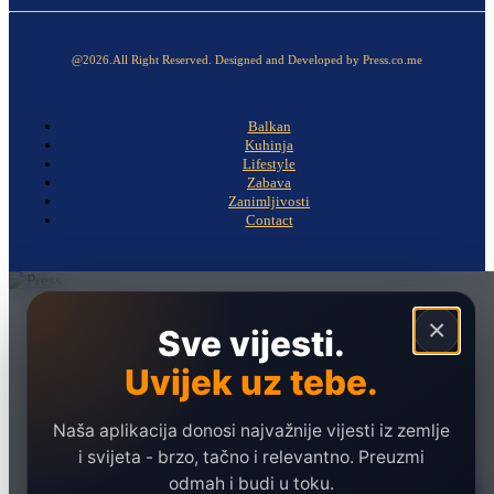
@2026.All Right Reserved. Designed and Developed by Press.co.me
Balkan
Kuhinja
Lifestyle
Zabava
Zanimljivosti
Contact
Naslovna
×
Sve vijesti.
Politika
Uvijek uz tebe.
Društvo
Hronika
Naša aplikacija donosi najvažnije vijesti iz zemlje
Ekonomija
i svijeta - brzo, tačno i relevantno. Preuzmi
odmah i budi u toku.
Sport