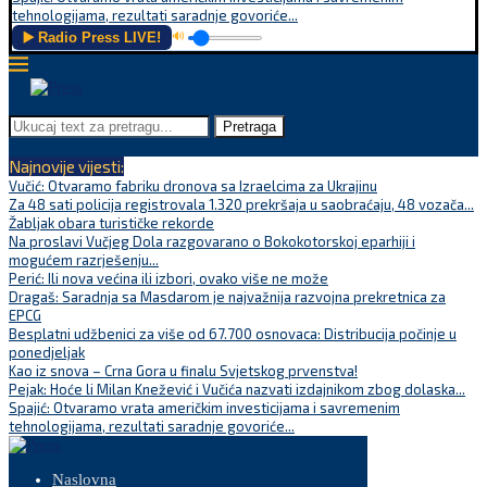
tehnologijama, rezultati saradnje govoriće...
▶️ Radio Press LIVE!
🔊
Pretraga
Najnovije vijesti:
Vučić: Otvaramo fabriku dronova sa Izraelcima za Ukrajinu
Za 48 sati policija registrovala 1.320 prekršaja u saobraćaju, 48 vozača...
Žabljak obara turističke rekorde
Na proslavi Vučjeg Dola razgovarano o Bokokotorskoj eparhiji i
mogućem razrješenju...
Perić: Ili nova većina ili izbori, ovako više ne može
Dragaš: Saradnja sa Masdarom je najvažnija razvojna prekretnica za
EPCG
Besplatni udžbenici za više od 67.700 osnovaca: Distribucija počinje u
ponedjeljak
Kao iz snova – Crna Gora u finalu Svjetskog prvenstva!
Pejak: Hoće li Milan Knežević i Vučića nazvati izdajnikom zbog dolaska...
Spajić: Otvaramo vrata američkim investicijama i savremenim
tehnologijama, rezultati saradnje govoriće...
Naslovna