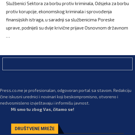
Službenici Sektora za borbu protiv kriminala, Odsjeka za borbu
protiv korupcije, ekonomskog kriminala i sprovođenja
finansijskih istraga, u saradnji sa službenicima Poreske
uprave, podnijeli su dvije krivične prijave Osnovnom državnom
…
Press.co.me je profesionalan, odgovoran portal sa stavom. Redakciju
čine iskusni urednici i novinari koji beskompromisno, otvoreno i
nedvosmisleno izvještavaju i informišu javnost.
Mi smo tu zbog Vas, čitamo se!
DRUŠTVENE MREŽE