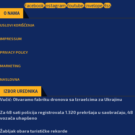
Facebook
Instagram
Youtube
Envelope
Rss
O NAMA
USLOVI KORIŠĆENJA
IMPRESSUM
PRIVACY POLICY
MARKETING
NASLOVNA
IZBOR UREDNIKA
Vučić: Otvaramo fabriku dronova sa Izraelcima za Ukrajinu
Za 48 sati policija registrovala 1.320 prekršaja u saobraćaju, 48
vozača uhapšeno
Žabljak obara turističke rekorde