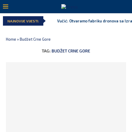
Vučić: Otvaramo fabriku dronova sa Izr
NAJNOVIJE VIJESTI:
Home
»
Budžet Crne Gore
TAG:
BUDŽET CRNE GORE