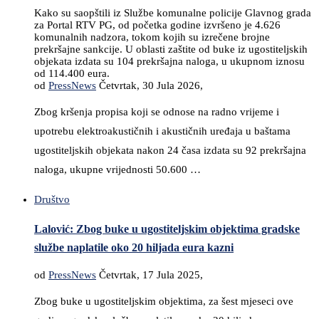
Kako su saopštili iz Službe komunalne policije Glavnog grada
za Portal RTV PG, od početka godine izvršeno je 4.626
komunalnih nadzora, tokom kojih su izrečene brojne
prekršajne sankcije. U oblasti zaštite od buke iz ugostiteljskih
objekata izdata su 104 prekršajna naloga, u ukupnom iznosu
od 114.400 eura.
od
PressNews
Četvrtak, 30 Jula 2026,
Zbog kršenja propisa koji se odnose na radno vrijeme i
upotrebu elektroakustičnih i akustičnih uređaja u baštama
ugostiteljskih objekata nakon 24 časa izdata su 92 prekršajna
naloga, ukupne vrijednosti 50.600 …
Društvo
Lalović: Zbog buke u ugostiteljskim objektima gradske
službe naplatile oko 20 hiljada eura kazni
od
PressNews
Četvrtak, 17 Jula 2025,
Zbog buke u ugostiteljskim objektima, za šest mjeseci ove