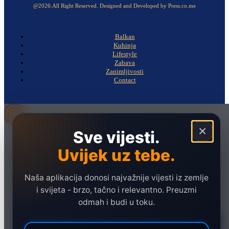
@2026.All Right Reserved. Designed and Developed by Press.co.me
Balkan
Kuhinja
Lifestyle
Zabava
Zanimljivosti
Contact
×
Sve vijesti.
Naslovna
Politika
Uvijek uz tebe.
Društvo
Naša aplikacija donosi najvažnije vijesti iz zemlje
Hronika
i svijeta - brzo, tačno i relevantno. Preuzmi
Ekonomija
odmah i budi u toku.
Sport