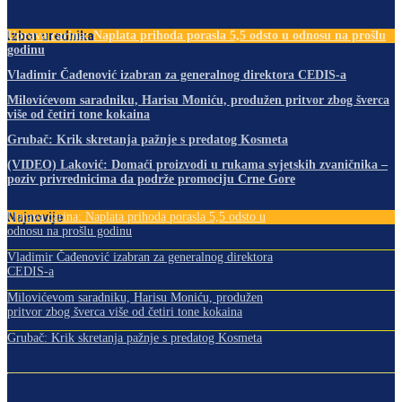
Izbor urednika
Uprava carina: Naplata prihoda porasla 5,5 odsto u odnosu na prošlu
godinu
Vladimir Čađenović izabran za generalnog direktora CEDIS-a
Milovićevom saradniku, Harisu Moniću, produžen pritvor zbog šverca
više od četiri tone kokaina
Grubač: Krik skretanja pažnje s predatog Kosmeta
(VIDEO) Laković: Domaći proizvodi u rukama svjetskih zvaničnika –
poziv privrednicima da podrže promociju Crne Gore
Najnovije
Uprava carina: Naplata prihoda porasla 5,5 odsto u
odnosu na prošlu godinu
Vladimir Čađenović izabran za generalnog direktora
CEDIS-a
Milovićevom saradniku, Harisu Moniću, produžen
pritvor zbog šverca više od četiri tone kokaina
Grubač: Krik skretanja pažnje s predatog Kosmeta