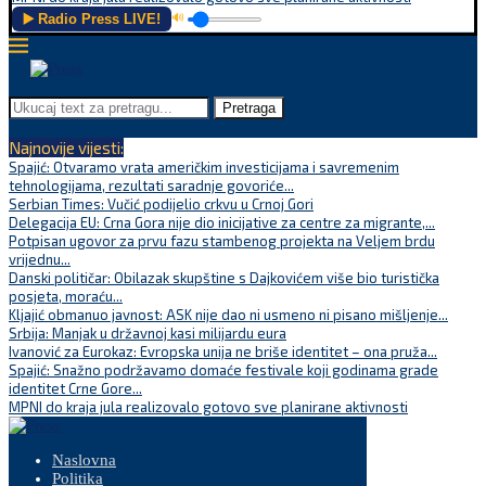
▶️ Radio Press LIVE!
🔊
Pretraga
Najnovije vijesti:
Spajić: Otvaramo vrata američkim investicijama i savremenim
tehnologijama, rezultati saradnje govoriće...
Serbian Times: Vučić podijelio crkvu u Crnoj Gori
Delegacija EU: Crna Gora nije dio inicijative za centre za migrante,...
Potpisan ugovor za prvu fazu stambenog projekta na Veljem brdu
vrijednu...
Danski političar: Obilazak skupštine s Dajkovićem više bio turistička
posjeta, moraću...
Kljajić obmanuo javnost: ASK nije dao ni usmeno ni pisano mišljenje...
Srbija: Manjak u državnoj kasi milijardu eura
Ivanović za Eurokaz: Evropska unija ne briše identitet – ona pruža...
Spajić: Snažno podržavamo domaće festivale koji godinama grade
identitet Crne Gore...
MPNI do kraja jula realizovalo gotovo sve planirane aktivnosti
Naslovna
Politika