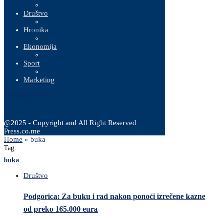
Društvo
Hronika
Ekonomija
Sport
Marketing
7 Augusta, 2026
@2025 - Copyright and All Right Reserved
Press.co.me
Home
»
buka
Tag:
buka
Društvo
Podgorica: Za buku i rad nakon ponoći izrečene kazne
od preko 165.000 eura