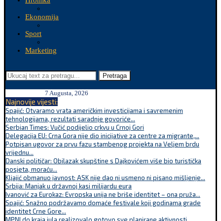
Hronika
Ekonomija
Sport
Marketing
Pretraga
7 Augusta, 2026
Najnovije vijesti:
Spajić: Otvaramo vrata američkim investicijama i savremenim
tehnologijama, rezultati saradnje govoriće...
Serbian Times: Vučić podijelio crkvu u Crnoj Gori
Delegacija EU: Crna Gora nije dio inicijative za centre za migrante,...
Potpisan ugovor za prvu fazu stambenog projekta na Veljem brdu
vrijednu...
Danski političar: Obilazak skupštine s Dajkovićem više bio turistička
posjeta, moraću...
Kljajić obmanuo javnost: ASK nije dao ni usmeno ni pisano mišljenje...
Srbija: Manjak u državnoj kasi milijardu eura
Ivanović za Eurokaz: Evropska unija ne briše identitet – ona pruža...
Spajić: Snažno podržavamo domaće festivale koji godinama grade
identitet Crne Gore...
MPNI do kraja jula realizovalo gotovo sve planirane aktivnosti