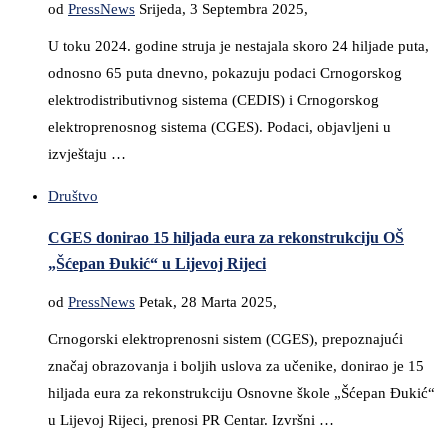
od
PressNews
Srijeda, 3 Septembra 2025,
U toku 2024. godine struja je nestajala skoro 24 hiljade puta,
odnosno 65 puta dnevno, pokazuju podaci Crnogorskog
elektrodistributivnog sistema (CEDIS) i Crnogorskog
elektroprenosnog sistema (CGES). Podaci, objavljeni u
izvještaju …
Društvo
CGES donirao 15 hiljada eura za rekonstrukciju OŠ
„Šćepan Đukić“ u Lijevoj Rijeci
od
PressNews
Petak, 28 Marta 2025,
Crnogorski elektroprenosni sistem (CGES), prepoznajući
značaj obrazovanja i boljih uslova za učenike, donirao je 15
hiljada eura za rekonstrukciju Osnovne škole „Šćepan Đukić“
u Lijevoj Rijeci, prenosi PR Centar. Izvršni …