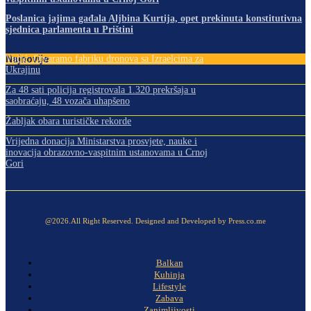
Poslanica jajima gađala Aljbina Kurtija, opet prekinuta konstitutivna
sjednica parlamenta u Prištini
Najnovije
Vučić: Otvaramo fabriku dronova sa Izraelcima za
Ukrajinu
Za 48 sati policija registrovala 1.320 prekršaja u
saobraćaju, 48 vozača uhapšeno
Žabljak obara turističke rekorde
Vrijedna donacija Ministarstva prosvjete, nauke i
inovacija obrazovno-vaspitnim ustanovama u Crnoj
Gori
@2026.All Right Reserved. Designed and Developed by Press.co.me
Balkan
Kuhinja
Lifestyle
Zabava
Zanimljivosti