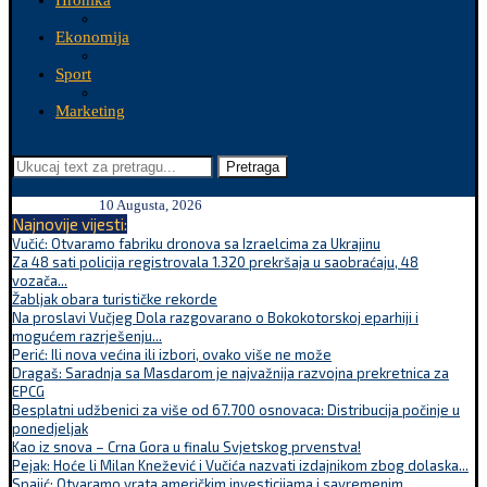
Hronika
Ekonomija
Sport
Marketing
Pretraga
10 Augusta, 2026
Najnovije vijesti:
Vučić: Otvaramo fabriku dronova sa Izraelcima za Ukrajinu
Za 48 sati policija registrovala 1.320 prekršaja u saobraćaju, 48
vozača...
Žabljak obara turističke rekorde
Na proslavi Vučjeg Dola razgovarano o Bokokotorskoj eparhiji i
mogućem razrješenju...
Perić: Ili nova većina ili izbori, ovako više ne može
Dragaš: Saradnja sa Masdarom je najvažnija razvojna prekretnica za
EPCG
Besplatni udžbenici za više od 67.700 osnovaca: Distribucija počinje u
ponedjeljak
Kao iz snova – Crna Gora u finalu Svjetskog prvenstva!
Pejak: Hoće li Milan Knežević i Vučića nazvati izdajnikom zbog dolaska...
Spajić: Otvaramo vrata američkim investicijama i savremenim