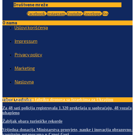
Društvene mreže
Facebook
Instagram
Youtube
Envelope
Rss
O nama
Uslovi korišćenja
Impressum
Privacy policy
Marketing
Naslovna
Izbor urednika
Vučić: Otvaramo fabriku dronova sa Izraelcima za Ukrajinu
Za 48 sati policija registrovala 1.320 prekršaja u saobraćaju, 48 vozača
uhapšeno
Žabljak obara turističke rekorde
Vrijedna donacija Ministarstva prosvjete, nauke i inovacija obrazovno-
vaspitnim ustanovama u Crnoj Gori