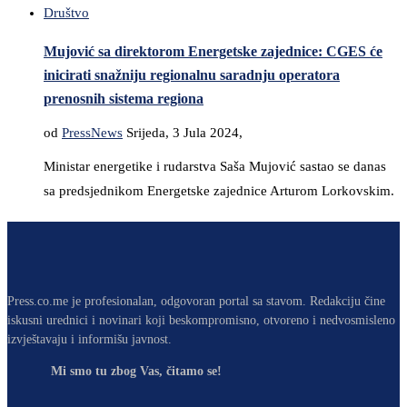
Društvo
Mujović sa direktorom Energetske zajednice: CGES će
inicirati snažniju regionalnu saradnju operatora
prenosnih sistema regiona
od
PressNews
Srijeda, 3 Jula 2024,
Ministar energetike i rudarstva Saša Mujović sastao se danas
sa predsjednikom Energetske zajednice Arturom Lorkovskim.
Press.co.me je profesionalan, odgovoran portal sa stavom. Redakciju čine
iskusni urednici i novinari koji beskompromisno, otvoreno i nedvosmisleno
izvještavaju i informišu javnost.
Mi smo tu zbog Vas, čitamo se!