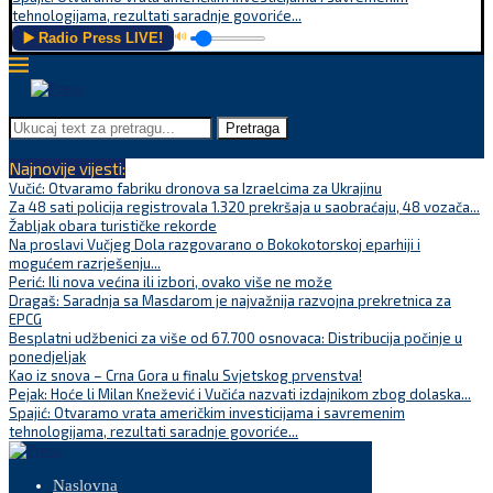
tehnologijama, rezultati saradnje govoriće...
▶️ Radio Press LIVE!
🔊
Pretraga
Najnovije vijesti:
Vučić: Otvaramo fabriku dronova sa Izraelcima za Ukrajinu
Za 48 sati policija registrovala 1.320 prekršaja u saobraćaju, 48 vozača...
Žabljak obara turističke rekorde
Na proslavi Vučjeg Dola razgovarano o Bokokotorskoj eparhiji i
mogućem razrješenju...
Perić: Ili nova većina ili izbori, ovako više ne može
Dragaš: Saradnja sa Masdarom je najvažnija razvojna prekretnica za
EPCG
Besplatni udžbenici za više od 67.700 osnovaca: Distribucija počinje u
ponedjeljak
Kao iz snova – Crna Gora u finalu Svjetskog prvenstva!
Pejak: Hoće li Milan Knežević i Vučića nazvati izdajnikom zbog dolaska...
Spajić: Otvaramo vrata američkim investicijama i savremenim
tehnologijama, rezultati saradnje govoriće...
Naslovna