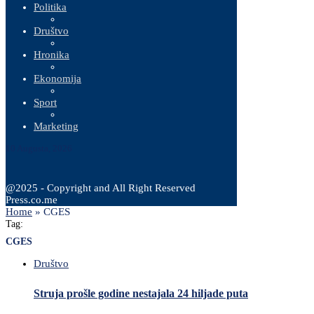
Politika
Društvo
Hronika
Ekonomija
Sport
Marketing
10 Augusta, 2026
@2025 - Copyright and All Right Reserved
Press.co.me
Home
»
CGES
Tag:
CGES
Društvo
Struja prošle godine nestajala 24 hiljade puta