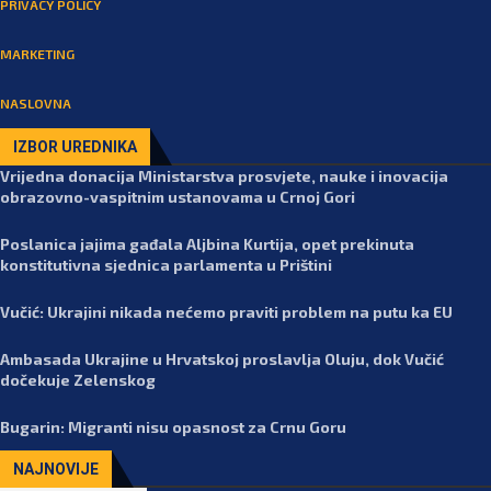
PRIVACY POLICY
MARKETING
NASLOVNA
IZBOR UREDNIKA
Vrijedna donacija Ministarstva prosvjete, nauke i inovacija
obrazovno-vaspitnim ustanovama u Crnoj Gori
Poslanica jajima gađala Aljbina Kurtija, opet prekinuta
konstitutivna sjednica parlamenta u Prištini
Vučić: Ukrajini nikada nećemo praviti problem na putu ka EU
Ambasada Ukrajine u Hrvatskoj proslavlja Oluju, dok Vučić
dočekuje Zelenskog
Bugarin: Migranti nisu opasnost za Crnu Goru
NAJNOVIJE