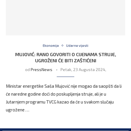
Ekonomija
Udarne vijesti
MUJOVIĆ: RANO GOVORITI O CIJENAMA STRUJE,
UGROŽENI ĆE BITI ZAŠTIĆENI
od
PressNews
Petak, 23 Augusta 2024,
Ministar energetike Saša Mujović nije mogao da saopšti da li
će naredne godine doći do poskupljenja struje, ali je u
Jutarnjem programu TVCG kazao da će u svakom slučaju
ugrožene …