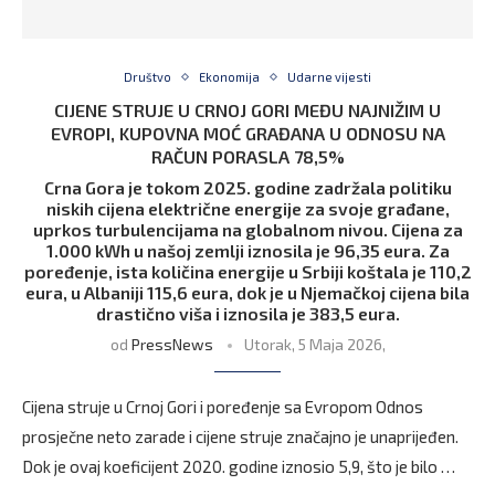
Društvo
Ekonomija
Udarne vijesti
CIJENE STRUJE U CRNOJ GORI MEĐU NAJNIŽIM U
EVROPI, KUPOVNA MOĆ GRAĐANA U ODNOSU NA
RAČUN PORASLA 78,5%
Crna Gora je tokom 2025. godine zadržala politiku
niskih cijena električne energije za svoje građane,
uprkos turbulencijama na globalnom nivou. Cijena za
1.000 kWh u našoj zemlji iznosila je 96,35 eura. Za
poređenje, ista količina energije u Srbiji koštala je 110,2
eura, u Albaniji 115,6 eura, dok je u Njemačkoj cijena bila
drastično viša i iznosila je 383,5 eura.
od
PressNews
Utorak, 5 Maja 2026,
Cijena struje u Crnoj Gori i poređenje sa Evropom Odnos
prosječne neto zarade i cijene struje značajno je unaprijeđen.
Dok je ovaj koeficijent 2020. godine iznosio 5,9, što je bilo …