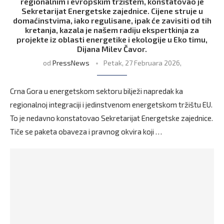
regionalnim i evropskim tržištem, konstatovao je
Sekretarijat Energetske zajednice. Cijene struje u
domaćinstvima, iako regulisane, ipak će zavisiti od tih
kretanja, kazala je našem radiju ekspertkinja za
projekte iz oblasti energetike i ekologije u Eko timu,
Dijana Milev Čavor.
od
PressNews
Petak, 27 Februara 2026,
Crna Gora u energetskom sektoru bilježi napredak ka
regionalnoj integraciji i jedinstvenom energetskom tržištu EU.
To je nedavno konstatovao Sekretarijat Energetske zajednice.
Tiče se paketa obaveza i pravnog okvira koji …