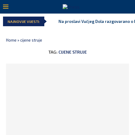
Na proslavi Vučjeg Dola razgovarano o B
NAJNOVIJE VIJESTI:
Home
»
cijene struje
TAG:
CIJENE STRUJE