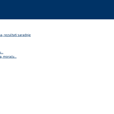
a, rezultati saradnje
...
a, moraću...