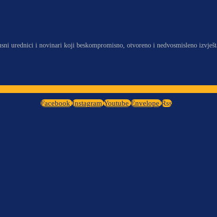
usni urednici i novinari koji beskompromisno, otvoreno i nedvosmisleno izvješt
Facebook
Instagram
Youtube
Envelope
Rss