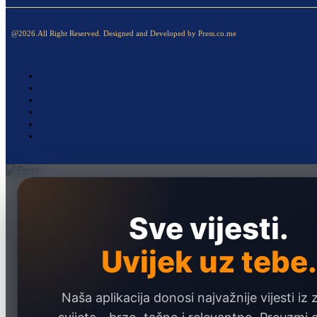
@2026.All Right Reserved. Designed and Developed by Press.co.me
Naslovna
Politika
Sve vijesti.
Društvo
Uvijek uz tebe.
Hronika
Ekonomija
Naša aplikacija donosi najvažnije vijesti iz 
Sport