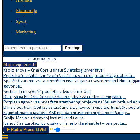
Hronika
Ekonomija
Sport
Marketing
Pretraga
8 Augusta, 2026
Najnovije vijesti:
Kao iz snova – Crna Gora u finalu Svjetskog prvenstva!
Pejak: Hoće li Milan Knežević i Vučića nazvati izdajnikom zbog dolaska...
Spajić: Otvaramo vrata američkim investicijama i savremenim tehnologijam
govoriće...
Serbian Times: Vučić podijelio crkvu u Crnoj Gori
Delegacija EU: Crna Gora nije dio inicijative za centre za migrante,...
Potpisan ugovor za prvu fazu stambenog projekta na Veljem brdu vrijednu
Danski političar: Obilazak skupštine s Dajkovićem više bio turistička posjet
Kljajić obmanuo javnost: ASK nije dao ni usmeno ni pisano mišljenje...
Srbija: Manjak u državnoj kasi milijardu eura
Ivanović za Eurokaz: Evropska unija ne briše identitet – ona pruža...
▶️ Radio Press LIVE!
🔊