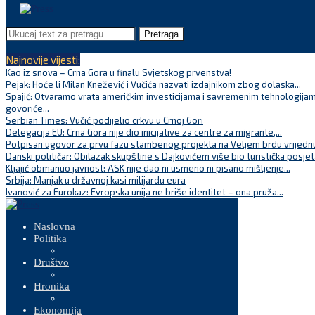
Pretraga
Najnovije vijesti:
Kao iz snova – Crna Gora u finalu Svjetskog prvenstva!
Pejak: Hoće li Milan Knežević i Vučića nazvati izdajnikom zbog dolaska...
Spajić: Otvaramo vrata američkim investicijama i savremenim tehnologijam
govoriće...
Serbian Times: Vučić podijelio crkvu u Crnoj Gori
Delegacija EU: Crna Gora nije dio inicijative za centre za migrante,...
Potpisan ugovor za prvu fazu stambenog projekta na Veljem brdu vrijednu
Danski političar: Obilazak skupštine s Dajkovićem više bio turistička posjet
Kljajić obmanuo javnost: ASK nije dao ni usmeno ni pisano mišljenje...
Srbija: Manjak u državnoj kasi milijardu eura
Ivanović za Eurokaz: Evropska unija ne briše identitet – ona pruža...
Naslovna
Politika
Društvo
Hronika
Ekonomija