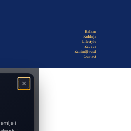
Balkan
Kuhinja
Lifestyle
Zabava
Zanimljivosti
Contact
×
zemlje i