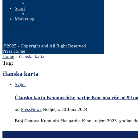
Sport
Marketing
8 Augusta, 2026
@2025 - Copyright and All Right Reserved
Press.co.me
Home
»
članska karta
Tag:
članska karta
Svijet
Člansku kartu Komunističke partije Kine ima više od 99 mi
od
PressNews
Nedjelja, 30 Juna 2024,
Broj članova Komunističke partije Kine krajem 2023. godine do