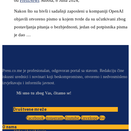
od
PressNews
Subota, 8 Juna 2024,
Nakon što su bivši i sadašnji zaposleni u kompaniji OpenAI
objavili otvoreno pismo u kojem tvrde da su ućutkivani zbog
postavljanja pitanja o bezbjednosti, jedan od potpisnika pisma
je dao …
Press.co.me je profesionalan, odgovoran portal sa stavom. Redakciju čine
iskusni urednici i novinari koji beskompromisno, otvoreno i nedvosmisleno
izvještavaju i informišu javnost.
Mi smo tu zbog Vas, čitamo se!
Društvene mreže
Facebook
Instagram
Youtube
Envelope
Rss
O nama