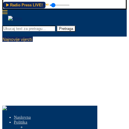
▶️ Radio Press LIVE!
🔊
Pretraga
Najnovije vijesti:
Naslovna
Politika