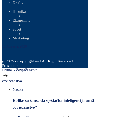
Društvo
Hronika
Ekonomija
Sport
Marketing
10 Augusta, 2026
@2025 - Copyright and All Right Reserved
Press.co.me
Home
»
čovječanstvo
Tag:
čovječanstvo
Nauka
Kolike su šanse da vještačka inteligencija uništi
čovječanstvo?