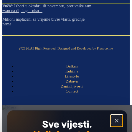
Vučić: Izbori u oktobru ili novembru, protivnike sam
zvao na dijalog – nisu...
Milioni naplaćeni za vrijeme bivše vlasti, gradnje
nema
@2026.All Right Reserved. Designed and Developed by Press.co.me
Balkan
Kuhinja
Lifestyle
Zabava
Zanimljivosti
Contact
Naslovna
×
Sve vijesti.
Politika
Društvo