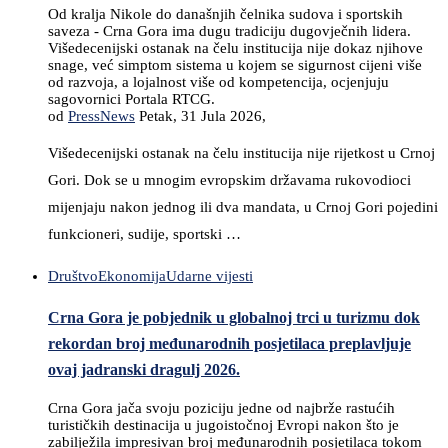
Od kralja Nikole do današnjih čelnika sudova i sportskih
saveza - Crna Gora ima dugu tradiciju dugovječnih lidera.
Višedecenijski ostanak na čelu institucija nije dokaz njihove
snage, već simptom sistema u kojem se sigurnost cijeni više
od razvoja, a lojalnost više od kompetencija, ocjenjuju
sagovornici Portala RTCG.
od
PressNews
Petak, 31 Jula 2026,
Višedecenijski ostanak na čelu institucija nije rijetkost u Crnoj
Gori. Dok se u mnogim evropskim državama rukovodioci
mijenjaju nakon jednog ili dva mandata, u Crnoj Gori pojedini
funkcioneri, sudije, sportski …
Društvo
Ekonomija
Udarne vijesti
Crna Gora je pobjednik u globalnoj trci u turizmu dok
rekordan broj međunarodnih posjetilaca preplavljuje
ovaj jadranski dragulj 2026.
Crna Gora jača svoju poziciju jedne od najbrže rastućih
turističkih destinacija u jugoistočnoj Evropi nakon što je
zabilježila impresivan broj međunarodnih posjetilaca tokom