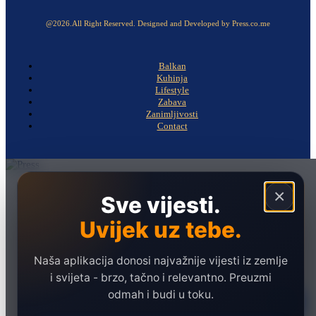
@2026.All Right Reserved. Designed and Developed by Press.co.me
Balkan
Kuhinja
Lifestyle
Zabava
Zanimljivosti
Contact
Naslovna
×
Sve vijesti.
Politika
Uvijek uz tebe.
Društvo
Hronika
Naša aplikacija donosi najvažnije vijesti iz zemlje
Ekonomija
i svijeta - brzo, tačno i relevantno. Preuzmi
odmah i budi u toku.
Sport