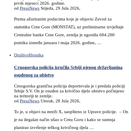
prvih mjeseci 2026. godine.
od
PressNews
Srijeda, 29 Jula 2026,
Prema ažuriranim podacima koje je objavio Zavod za
statistiku Crne Gore (MONSTAT), uz preliminarne izvještaje
Centralne banke Crne Gore, zemlja je ugostila 604.200
putnika između januara i maja 2026. godine, …
Društvo
Hronika
Crnogorska policija izručila Srbiji njenog državljanina
osuđenog za ubistvo
Crnogorska granična policija deportovala je i predala policiji
Srbije S.V. On je osuđen za krivično djelo ubistvo počinjeno
na teritoriji te zemlje.
od
PressNews
Utorak, 28 Jula 2026,
To je, u objavi na mreži X, saopšteno iz Uprave policije. – On
je na ilegalan način ušao u Crnu Goru i kako se sumnja
planirao izvršenje teškog krivičnog djela …