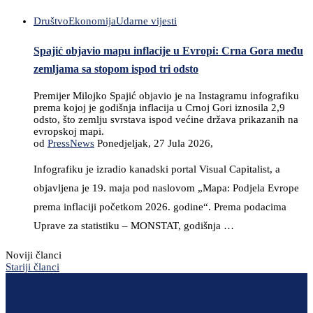
Društvo
Ekonomija
Udarne vijesti
Spajić objavio mapu inflacije u Evropi: Crna Gora među
zemljama sa stopom ispod tri odsto
Premijer Milojko Spajić objavio je na Instagramu infografiku
prema kojoj je godišnja inflacija u Crnoj Gori iznosila 2,9
odsto, što zemlju svrstava ispod većine država prikazanih na
evropskoj mapi.
od
PressNews
Ponedjeljak, 27 Jula 2026,
Infografiku je izradio kanadski portal Visual Capitalist, a
objavljena je 19. maja pod naslovom „Mapa: Podjela Evrope
prema inflaciji početkom 2026. godine“. Prema podacima
Uprave za statistiku – MONSTAT, godišnja …
Noviji članci
Stariji članci