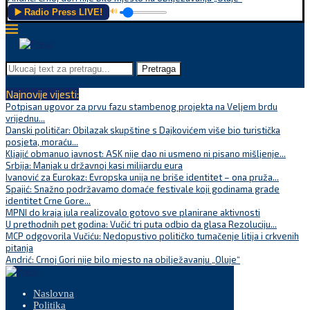
▶️ Radio Press LIVE!
🔊
Pretraga
Najnovije vijesti:
Potpisan ugovor za prvu fazu stambenog projekta na Veljem brdu
vrijednu...
Danski političar: Obilazak skupštine s Dajkovićem više bio turistička
posjeta, moraću...
Kljajić obmanuo javnost: ASK nije dao ni usmeno ni pisano mišljenje...
Srbija: Manjak u državnoj kasi milijardu eura
Ivanović za Eurokaz: Evropska unija ne briše identitet – ona pruža...
Spajić: Snažno podržavamo domaće festivale koji godinama grade
identitet Crne Gore...
MPNI do kraja jula realizovalo gotovo sve planirane aktivnosti
U prethodnih pet godina: Vučić tri puta odbio da glasa Rezoluciju...
MCP odgovorila Vučiću: Nedopustivo političko tumačenje litija i crkvenih
pitanja
Andrić: Crnoj Gori nije bilo mjesto na obilježavanju „Oluje“
Naslovna
Politika