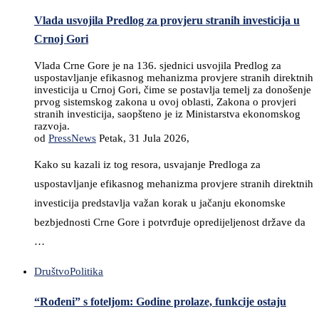
Vlada usvojila Predlog za provjeru stranih investicija u
Crnoj Gori
Vlada Crne Gore je na 136. sjednici usvojila Predlog za
uspostavljanje efikasnog mehanizma provjere stranih direktnih
investicija u Crnoj Gori, čime se postavlja temelj za donošenje
prvog sistemskog zakona u ovoj oblasti, Zakona o provjeri
stranih investicija, saopšteno je iz Ministarstva ekonomskog
razvoja.
od
PressNews
Petak, 31 Jula 2026,
Kako su kazali iz tog resora, usvajanje Predloga za
uspostavljanje efikasnog mehanizma provjere stranih direktnih
investicija predstavlja važan korak u jačanju ekonomske
bezbjednosti Crne Gore i potvrđuje opredijeljenost države da
…
Društvo
Politika
“Rođeni” s foteljom: Godine prolaze, funkcije ostaju