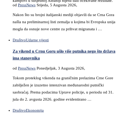
kampovi u susjednoj Albaniji nijesu dali očekivane rezultate.
od
PressNews
Srijeda, 5 Augusta 2026,
Nakon što su brojni italijanski mediji objavili da se Crna Gora
našla na preliminarnoj listi zemalja u kojima bi Evropska unija
mogla da osnuje nove centre za prihvat migranata i …
Društvo
Udarne vijesti
Za vikend u Crnu Goru ušlo više putnika nego što država
ima stanovnika
od
PressNews
Ponedjeljak, 3 Augusta 2026,
Tokom proteklog vikenda na graničnim prelazima Crne Gore
zabilježen je izuzetno intenzivan međunarodni putnički
saobraćaj. Prema podacima Uprave policije, u periodu od 31.
jula do 2. avgusta 2026. godine evidentirano …
Društvo
Ekonomija