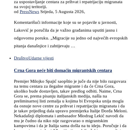
za uspostavljanje centara za prihvat i repatrijaciju migranata
na svojoj teritoriji.
od
PressNews
Srijeda, 5 Augusta 2026,
Komentarišući informacije koje su se pojavile u javnosti,
Laković je poručila da je važno građanima uputiti jasnu i
odgovornu poruku. „Migracije su jedno od najvećih evropskih
pitanja današnjice i zahtijevaju …
Društvo
Udarne vijesti
Crna Gora neće biti domaćin migrantskih centara
Premijer Milojko Spajić saopštio je juče da nije bilo razgovara
na temu centara za ilegalne migrante i da će Crna Gora,
ukoliko bude dostavljen, takav predlog odbiti. Naime, Crna
Gora se, prema pisanju italijanskih medija, našla na
preliminarnoj listi zemalja u kojima bi Evropska unija mogla
da osnuje nove centre za prihvat i repatrijaciju migranata i da
je takav prijedlog dala upravo premijerka Italije Đorđa Meloni.
Nekadašnji diplomata i ambasador Miodrag Lekić navodi da
mu je čudno da niko nije razgovarao o migrantskim
kampovima i da je Italija sama došla na tu ideju. Poručuje i da