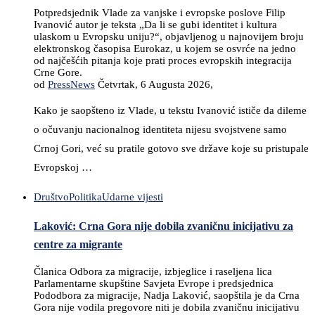
Potpredsjednik Vlade za vanjske i evropske poslove Filip
Ivanović autor je teksta „Da li se gubi identitet i kultura
ulaskom u Evropsku uniju?“, objavljenog u najnovijem broju
elektronskog časopisa Eurokaz, u kojem se osvrće na jedno
od najčešćih pitanja koje prati proces evropskih integracija
Crne Gore.
od
PressNews
Četvrtak, 6 Augusta 2026,
Kako je saopšteno iz Vlade, u tekstu Ivanović ističe da dileme
o očuvanju nacionalnog identiteta nijesu svojstvene samo
Crnoj Gori, već su pratile gotovo sve države koje su pristupale
Evropskoj …
Društvo
Politika
Udarne vijesti
Laković: Crna Gora nije dobila zvaničnu inicijativu za
centre za migrante
Članica Odbora za migracije, izbjeglice i raseljena lica
Parlamentarne skupštine Savjeta Evrope i predsjednica
Pododbora za migracije, Nadja Laković, saopštila je da Crna
Gora nije vodila pregovore niti je dobila zvaničnu inicijativu