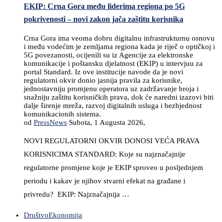
EKIP: Crna Gora među liderima regiona po 5G
pokrivenosti – novi zakon jača zaštitu korisnika
Crna Gora ima veoma dobru digitalnu infrastrukturnu osnovu
i među vodećim je zemljama regiona kada je riječ o optičkoj i
5G povezanosti, ocijenili su iz Agencije za elektronske
komunikacije i poštansku djelatnost (EKIP) u intervjuu za
portal Standard. Iz ove institucije navode da je novi
regulatorni okvir donio jasnija pravila za korisnike,
jednostavniju promjenu operatora uz zadržavanje broja i
snažniju zaštitu korisničkih prava, dok će naredni izazovi biti
dalje širenje mreža, razvoj digitalnih usluga i bezbjednost
komunikacionih sistema.
od
PressNews
Subota, 1 Augusta 2026,
NOVI REGULATORNI OKVIR DONOSI VEĆA PRAVA
KORISNICIMA STANDARD: Koje su najznačajnije
regulatorne promjene koje je EKIP sproveo u posljednjem
periodu i kakav je njihov stvarni efekat na građane i
privredu? EKIP: Najznačajnija …
Društvo
Ekonomija