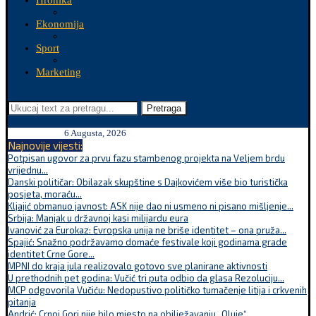
Hronika
Ekonomija
Sport
Marketing
Pretraga
6 Augusta, 2026
Najnovije vijesti:
Potpisan ugovor za prvu fazu stambenog projekta na Veljem brdu
vrijednu...
Danski političar: Obilazak skupštine s Dajkovićem više bio turistička
posjeta, moraću...
Kljajić obmanuo javnost: ASK nije dao ni usmeno ni pisano mišljenje...
Srbija: Manjak u državnoj kasi milijardu eura
Ivanović za Eurokaz: Evropska unija ne briše identitet – ona pruža...
Spajić: Snažno podržavamo domaće festivale koji godinama grade
identitet Crne Gore...
MPNI do kraja jula realizovalo gotovo sve planirane aktivnosti
U prethodnih pet godina: Vučić tri puta odbio da glasa Rezoluciju...
MCP odgovorila Vučiću: Nedopustivo političko tumačenje litija i crkvenih
pitanja
Andrić: Crnoj Gori nije bilo mjesto na obilježavanju „Oluje“