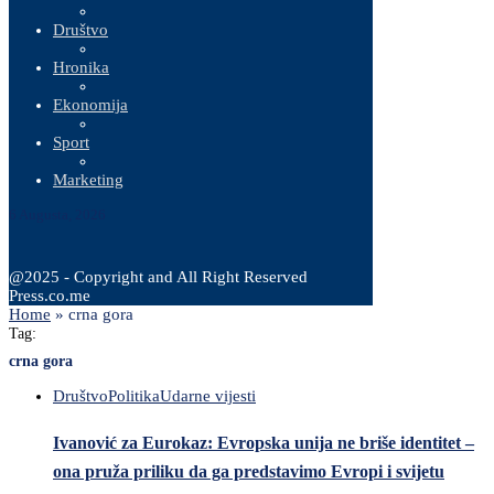
Društvo
Hronika
Ekonomija
Sport
Marketing
6 Augusta, 2026
@2025 - Copyright and All Right Reserved
Press.co.me
Home
»
crna gora
Tag:
crna gora
Društvo
Politika
Udarne vijesti
Ivanović za Eurokaz: Evropska unija ne briše identitet –
ona pruža priliku da ga predstavimo Evropi i svijetu