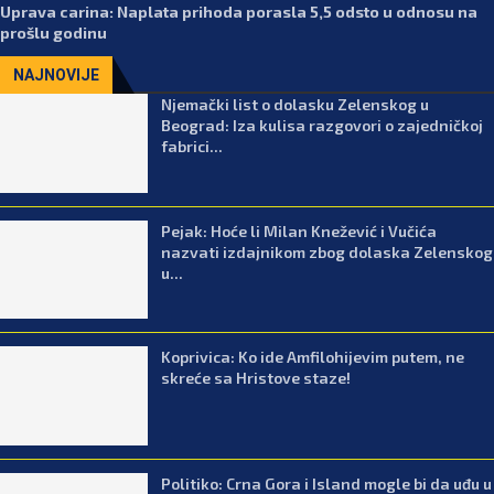
Uprava carina: Naplata prihoda porasla 5,5 odsto u odnosu na
prošlu godinu
NAJNOVIJE
Njemački list o dolasku Zelenskog u
Beograd: Iza kulisa razgovori o zajedničkoj
fabrici...
Pejak: Hoće li Milan Knežević i Vučića
nazvati izdajnikom zbog dolaska Zelenskog
u...
Koprivica: Ko ide Amfilohijevim putem, ne
skreće sa Hristove staze!
Politiko: Crna Gora i Island mogle bi da uđu u