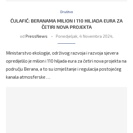
Društvo
ĆULAFIĆ: BERANAMA MILION I 110 HILJADA EURA ZA
ČETIRI NOVA PROJEKTA
od
PressNews
Ponedjeljak, 4 Novembra 2024,
Ministarstvo ekologije, održivog razvoja i razvoja sjevera
opredijelilo je milion i 110 hiljada eura za četiri nova projekta na
području Berana, a to su izmještanje i regulacija postojećeg
kanala atmosferske …