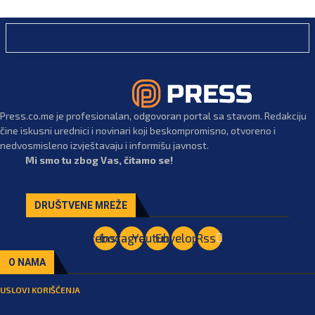
Press.co.me je profesionalan, odgovoran portal sa stavom. Redakciju
čine iskusni urednici i novinari koji beskompromisno, otvoreno i
nedvosmisleno izvještavaju i informišu javnost.
Mi smo tu zbog Vas, čitamo se!
DRUŠTVENE MREŽE
Facebook
Instagram
Youtube
Envelope
Rss
O NAMA
USLOVI KORIŠĆENJA