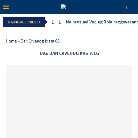
Na proslavi Vučjeg Dola razgovarano
NAJNOVIJE VIJESTI:
Home
»
Dan Crvenog krsta CG
TAG:
DAN CRVENOG KRSTA CG