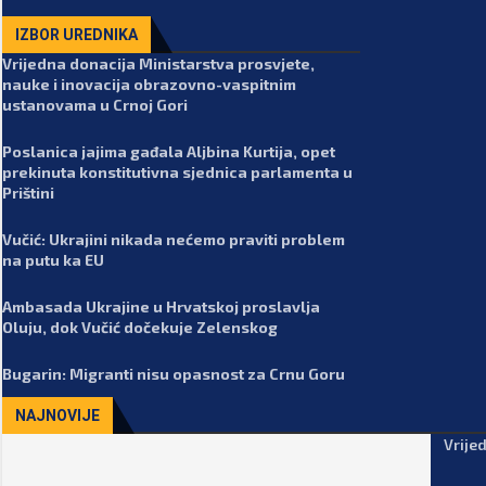
IZBOR UREDNIKA
Vrijedna donacija Ministarstva prosvjete,
nauke i inovacija obrazovno-vaspitnim
ustanovama u Crnoj Gori
Poslanica jajima gađala Aljbina Kurtija, opet
prekinuta konstitutivna sjednica parlamenta u
Prištini
Vučić: Ukrajini nikada nećemo praviti problem
na putu ka EU
Ambasada Ukrajine u Hrvatskoj proslavlja
Oluju, dok Vučić dočekuje Zelenskog
Bugarin: Migranti nisu opasnost za Crnu Goru
NAJNOVIJE
Vrije