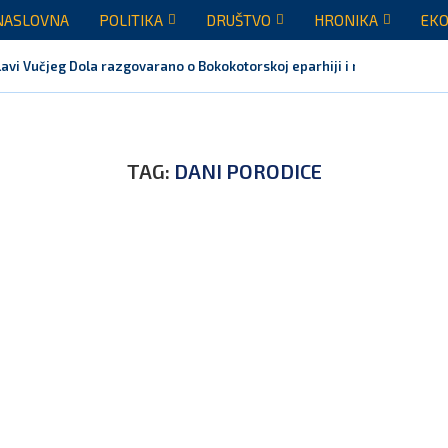
NASLOVNA
POLITIKA
DRUŠTVO
HRONIKA
EKO
avi Vučjeg Dola razgovarano o Bokokotorskoj eparhiji i mogućem razrje
TAG:
DANI PORODICE