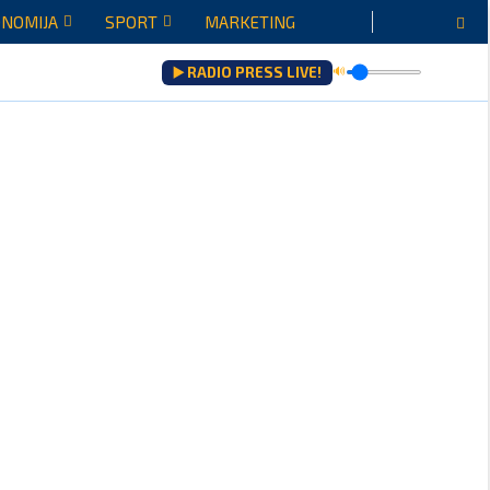
NOMIJA
SPORT
MARKETING
▶️ RADIO PRESS LIVE!
🔊
šenju...